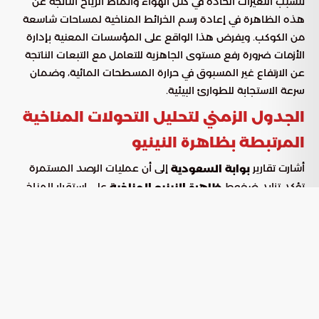
تتسبب التغيرات الحادة في كتل الهواء وأنماط الرياح الناتجة عن
هذه الظاهرة في إعادة رسم الخرائط المناخية لمساحات شاسعة
من الكوكب. ويفرض هذا الواقع على المؤسسات المعنية بإدارة
الأزمات ضرورة رفع مستوى الجاهزية للتعامل مع التبعات الناتجة
عن الارتفاع غير المسبوق في حرارة المسطحات المائية، وضمان
سرعة الاستجابة للطوارئ البيئية.
الجدول الزمني لتحليل التحولات المناخية
المرتبطة بظاهرة النينيو
أشارت تقارير
إلى أن عمليات الرصد المستمرة
بوابة السعودية
تؤكد تزايد ضغوط
على استقرار المناخ
ظاهرة النينيو المناخية
العالمي. ويمكن رصد الملامح الزمنية لهذه التحديات وفقاً
للمعطيات التالية:
من المرجح أن تبدأ الآثار الملموسة
مرحلة النشاط الفعلي:
للظاهرة في البروز خلال الفترة الممتدة من يونيو وحتى
أغسطس.
ترجح البيانات بنسبة ثقة تصل إلى
استدامة التأثير الجوي:
90% استمرار هذه التداعيات المناخية حتى بدايات العام