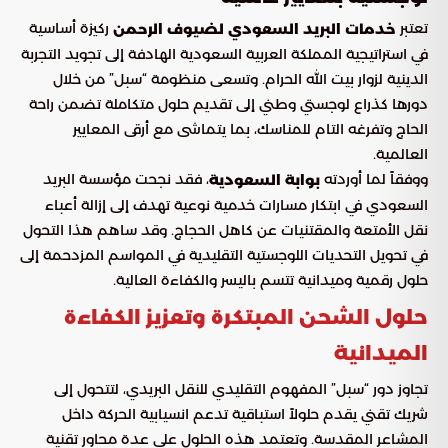
تعتبر
ركيزة أساسية
خدمات البريد السعودي لضيوف الرحمن
في استراتيجية المملكة العربية السعودية الهادفة إلى تجويد التجربة
الدينية لزوار بيت الله الحرام. وتسعى منظومة “سبل” من خلال
دورها كذراع لوجستي وطني إلى تقديم حلول متكاملة تضمن راحة
الحاج وتفرغه التام للمناسك، بما يتماشى مع أرقى المعايير
العالمية.
ووفقاً لما أوردته
، فقد نجحت مؤسسة البريد
بوابة السعودية
السعودي في ابتكار مسارات خدمية نوعية تهدف إلى إزالة أعباء
نقل الأمتعة والمقتنيات عن كاهل الحجاج. وقد ساهم هذا التحول
في تحويل التحديات اللوجستية التقليدية في المواسم المزدحمة إلى
حلول رقمية وميدانية تتسم باليسر والكفاءة العالية.
حلول الشحن المبتكرة وتعزيز الكفاءة
الميدانية
تجاوز دور “سبل” المفهوم التقليدي للنقل البريدي، لتتحول إلى
شريك تقني يقدم حلولاً استباقية تدعم انسيابية الحركة داخل
المشاعر المقدسة. وتعتمد هذه الحلول على عدة محاور تقنية