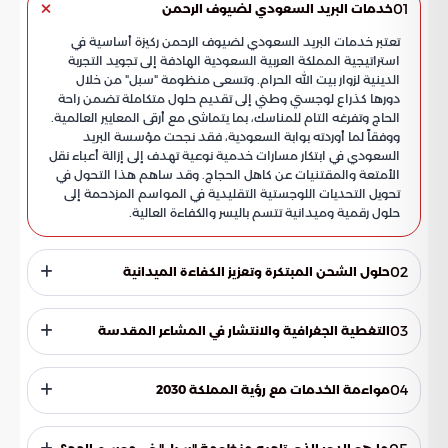
01
خدمات البريد السعودي لضيوف الرحمن
تعتبر خدمات البريد السعودي لضيوف الرحمن ركيزة أساسية في
استراتيجية المملكة العربية السعودية الهادفة إلى تجويد التجربة
الدينية لزوار بيت الله الحرام. وتسعى منظومة "سبل" من خلال
دورها كذراع لوجستي وطني إلى تقديم حلول متكاملة تضمن راحة
الحاج وتفرغه التام للمناسك، بما يتماشى مع أرقى المعايير العالمية.
ووفقاً لما أوردته بوابة السعودية، فقد نجحت مؤسسة البريد
السعودي في ابتكار مسارات خدمية نوعية تهدف إلى إزالة أعباء نقل
الأمتعة والمقتنيات عن كاهل الحجاج. وقد ساهم هذا التحول في
تحويل التحديات اللوجستية التقليدية في المواسم المزدحمة إلى
حلول رقمية وميدانية تتسم باليسر والكفاءة العالية.
02
حلول الشحن المبتكرة وتعزيز الكفاءة الميدانية
تجاوز دور "سبل" المفهوم التقليدي للنقل البريدي، لتتحول إلى
شريك تقني يقدم حلولاً استباقية تدعم انسيابية الحركة داخل
03
التغطية الجغرافية والانتشار في المشاعر المقدسة
المشاعر المقدسة. وتعتمد هذه الحلول على عدة محاور تقنية
وتشغيلية تشمل:
وضعت "سبل" خطة انتشار استراتيجية تضمن وصول خدماتها إلى
ضيوف الرحمن في أماكن تواجدهم كافة، وذلك من خلال توزيع
04
مواءمة الخدمات مع رؤية المملكة 2030
جغرافي مدروس يغطي النقاط الحيوية في مكة والمدينة والمشاعر:
تأتي هذه المبادرات كجزء من التزام المملكة بتطوير قطاع الحج
والعمرة وفق مستهدفات رؤية 2030. ويسهم هذا التحول