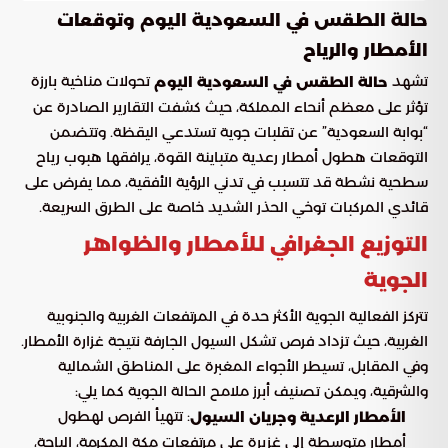
حالة الطقس في السعودية اليوم وتوقعات
الأمطار والرياح
تشهد
تحولات مناخية بارزة
حالة الطقس في السعودية اليوم
تؤثر على معظم أنحاء المملكة، حيث كشفت التقارير الصادرة عن
“بوابة السعودية” عن تقلبات جوية تستدعي اليقظة. وتتضمن
التوقعات هطول أمطار رعدية متباينة القوة، يرافقها هبوب رياح
سطحية نشطة قد تتسبب في تدني الرؤية الأفقية، مما يفرض على
قائدي المركبات توخي الحذر الشديد خاصة على الطرق السريعة.
التوزيع الجغرافي للأمطار والظواهر
الجوية
تتركز الفعالية الجوية الأكثر حدة في المرتفعات الغربية والجنوبية
الغربية، حيث تزداد فرص تشكل السيول الجارفة نتيجة غزارة الأمطار.
وفي المقابل، تسيطر الأجواء المغبرة على المناطق الشمالية
والشرقية، ويمكن تصنيف أبرز ملامح الحالة الجوية كما يلي:
: تتهيأ الفرص لهطول
الأمطار الرعدية وجريان السيول
أمطار متوسطة إلى غزيرة على مرتفعات مكة المكرمة، الباحة،