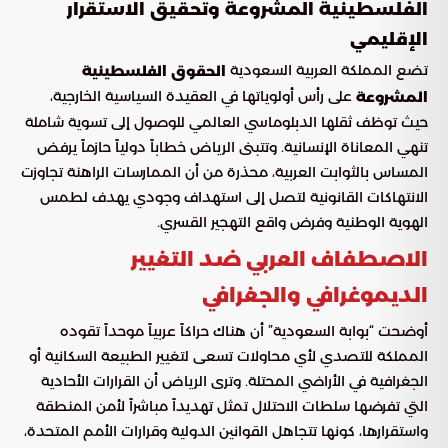
الفلسطينية المشروعة وتحقيق الاستقرار
الإقليمي
تضع المملكة العربية السعودية
الحقوق الفلسطينية
على رأس أولوياتها في العقيدة السياسية الخارجية،
المشروعة
حيث توظف ثقلها الدبلوماسي العالمي للوصول إلى تسوية شاملة
تنهي المعاناة الإنسانية. وتتبنى الرياض خطاباً دولياً حازماً يرفض
المساس بالثوابت العربية، محذرة من أن الممارسات الراهنة تجاوزت
الانتهاكات القانونية لتصل إلى استهداف وجودي يهدف لطمس
الهوية الوطنية وفرض واقع التهجير القسري.
الاصطفاف العربي ضد التغيير
الديموغرافي والجغرافي
أوضحت “بوابة السعودية” أن هناك حراكاً عربياً موحداً تقوده
المملكة للتصدي لأي محاولات تسعى لتغيير الطبيعة السكانية أو
الجغرافية في الأراضي المحتلة. وترى الرياض أن القرارات الأحادية
التي تفرضها سلطات الاحتلال تمثل تهديداً مباشراً لأمن المنطقة
واستقرارها، كونها تتجاهل القوانين الدولية وقرارات الأمم المتحدة،