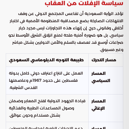
سياسة الإفلات من العقاب
تؤكد الرؤية السعودية أن تقاعس المجتمع الدولي عن وقف
الانتهاكات الصارخة يضع مصداقية المنظومة الأممية في اختبار
أخلاقي وقانوني حرج. إن إنهاء هذه التجاوزات ليس مجرد خيار
سياسي، بل هو ضرورة أمنية ملحة لمنع انزلاق الشرق الأوسط نحو
صراعات أوسع قد تعصف بالسلم والأمن الدوليين بشكل مباشر
وغير مسبوق.
مسار التحرك
طبيعة التوجه الدبلوماسي السعودي
العمل على انتزاع اعتراف دولي كامل بدولة
المسار
فلسطين على حدود 1967م وعاصمتها
السياسي
القدس الشرقية.
قيادة الجهود الدولية لفتح المعابر وضمان
المسار
وصول المساعدات الطبية والغذائية
الإغاثي
بشكل مستدام ودون عوائق.
دعم التحركات الرامية لمحاسبة المتورطين
المسار