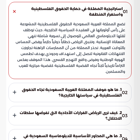
استراتيجية المملكة في حماية الحقوق الفلسطينية
01
واستقرار المنطقة
تضع المملكة العربية السعودية الحقوق الفلسطينية المشروعة
على رأس أولوياتها في العقيدة السياسية الخارجية، حيث توظف
ثقلها الدبلوماسي العالمي للوصول إلى تسوية شاملة تنهي
المعاناة الإنسانية. وتتبنى الرياض خطاباً دولياً حازماً يرفض المساس
بالثوابت العربية. تحذر المملكة من أن الممارسات الراهنة تجاوزت
الانتهاكات القانونية لتصل إلى استهداف وجودي يهدف لطمس
الهوية الوطنية وفرض واقع التهجير القسري. هذا الموقف يعكس
التزاماً تاريخياً ثابتاً تجاه القضية الفلسطينية كقضية مركزية للعرب
والمسلمين.
1. ما هو موقف المملكة العربية السعودية تجاه الحقوق
02
الفلسطينية في سياستها الخارجية؟
تضع المملكة الحقوق الفلسطينية المشروعة على رأس أولوياتها
في عقيدتها السياسية، وتستخدم ثقلها الدبلوماسي العالمي
2. كيف ترى الرياض القرارات الأحادية التي تفرضها سلطات
03
لتحقيق تسوية شاملة تنهي المعاناة الإنسانية، مع رفض تام لأي
الاحتلال؟
مساس بالثوابت العربية أو محاولات التهجير القسري.
تعتبر الرياض أن هذه القرارات تمثل تهديداً مباشراً لأمن واستقرار
المنطقة، كونها تتجاهل القوانين الدولية وقرارات الأمم المتحدة،
3. ما هي المحاور الأساسية للدبلوماسية السعودية في
04
مما يؤدي إلى تقويض فرص الوصول إلى سلام عادل ومستدام