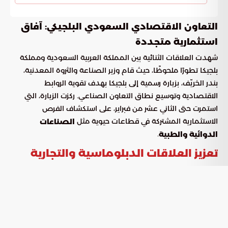
التعاون الاقتصادي السعودي البلجيكي: آفاق
استثمارية متجددة
شهدت العلاقات الثنائية بين المملكة العربية السعودية ومملكة
بلجيكا تطورًا ملحوظًا، حيث قام وزير الصناعة والثروة المعدنية،
بندر الخريّف، بزيارة رسمية إلى بلجيكا بهدف تقوية الروابط
الاقتصادية وتوسيع نطاق التعاون الصناعي. ركزت الزيارة، التي
استمرت حتى الثاني عشر من فبراير، على استكشاف الفرص
الاستثمارية المشتركة في قطاعات حيوية مثل
الصناعات
.
الدوائية والطبية
تعزيز العلاقات الدبلوماسية والتجارية
عقد الوزير خلال زيارته عدة اجتماعات رفيعة المستوى مع
مسؤولين بلجيكيين بارزين. التقى بنائب رئيس الوزراء ووزير العمل
والاقتصاد والزراعة، ديفيد كلارينفال، ووزيرة الطبقة المتوسطة
والعاملين لحسابهم الخاص والمنشآت الصغيرة والمتوسطة،
إليونور سيمونيه. كما تضمنت الزيارة لقاءات مع ممثلين عن