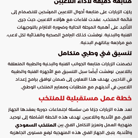
متابعة دقيقة لأداء اللاعبين
ركزت الزيارات على متابعة أحوال اللاعبين المرشحين للانضمام إلى
قائمة المنتخب. عقدت لقاءات مع هؤلاء اللاعبين، حيث جرى
التأكيد على أهمية المرحلة الحالية وضرورة الالتزام بالتوجيهات
الفنية والبدنية. نوقشت كذلك البرامج الصحية والغذائية لكل لاعب،
مع مراجعة بياناتهم البدنية.
تنسيق فني وطبي متكامل
تضمنت الزيارات متابعة الجوانب الفنية والبدنية والطبية المتعلقة
باللاعبين. نوقشت أيضًا سبل التنسيق مع الأجهزة الفنية والطبية
في الناديين. يهدف هذا التعاون إلى ضمان توافق برامج إعداد
اللاعبين في أنديتهم مع متطلبات ومعايير المنتخب الوطني.
خطة عمل مستقبلية للمنتخب
تعد هذه الزيارات جزءًا من سلسلة اجتماعات دورية يعقدها الجهاز
الفني مع الأندية واللاعبين. تهدف هذه الخطة الشاملة إلى توحيد
منهجية العمل وتعزيز التكامل الفني بين
المنتخب السعودي
والأندية. يتبنى الجهاز الفني هذه المنهجية لرفع مستوى الجاهزية