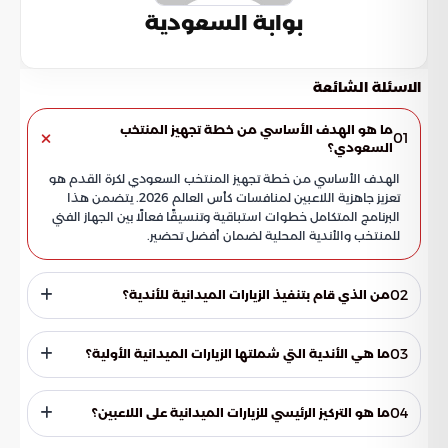
بوابة السعودية
الاسئلة الشائعة
ما هو الهدف الأساسي من خطة تجهيز المنتخب
01
السعودي؟
الهدف الأساسي من خطة تجهيز المنتخب السعودي لكرة القدم هو
تعزيز جاهزية اللاعبين لمنافسات كأس العالم 2026. يتضمن هذا
البرنامج المتكامل خطوات استباقية وتنسيقًا فعالًا بين الجهاز الفني
للمنتخب والأندية المحلية لضمان أفضل تحضير.
02
من الذي قام بتنفيذ الزيارات الميدانية للأندية؟
قام الجهاز الفني المساعد للمنتخب السعودي الأول بتنفيذ الزيارات
الميدانية لعدد من الأندية. جاءت هذه المبادرة ضمن خطة
03
ما هي الأندية التي شملتها الزيارات الميدانية الأولية؟
الإعداد المبكر للأخضر، تحضيرًا لمشاركته في مونديال 2026.
شملت الزيارات الميدانية الأولية التي نفذها الجهاز الفني المساعد
للمنتخب السعودي ناديي التعاون والنجمة. كانت هذه الزيارات جزءًا
04
ما هو التركيز الرئيسي للزيارات الميدانية على اللاعبين؟
أساسيًا من خطة الإعداد المبكر للمنتخب.
ركزت الزيارات على متابعة أحوال اللاعبين المرشحين للانضمام إلى