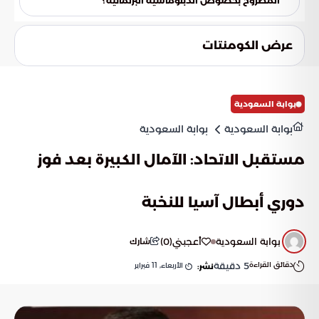
المطروح بخصوص الدبلوماسية البرلمانية؟
التنسيق البرلماني المشترك لخدمة قضايا المنطقة.
تبقى العلاقات السعودية الأردنية نموذجًا للعلاقات الأخوية
المستقرة. والسؤال المطروح هو: هل ستستمر الدبلوماسية
عرض الكومنتات
البرلمانية في لعب دورها المحوري لتوسيع آفاق التعاون لتشمل
أبعادًا جديدة تتجاوز الأطر التقليدية؟
بوابة السعودية
بوابة السعودية
بوابة السعودية
مستقبل الاتحاد: الآمال الكبيرة بعد فوز
دوري أبطال آسيا للنخبة
بوابة السعودية
أعجبني
(
0
)
شارك
دقائق القراءة
5
دقيقة
الأربعاء, 11 فبراير
نشر: