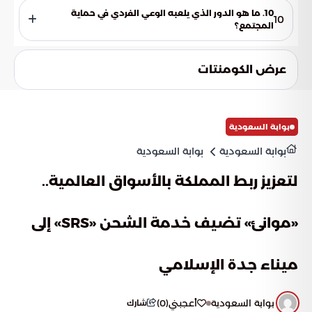
بالرقم المخصص (995). كما تتيح المديرية إمكانية المراسلة عبر
10. ما هو الدور الذي يلعبه الوعي الفردي في حماية
10
البريد الإلكتروني الرسمي (995@gdnc.gov.sa) لتقديم المعلومات
المجتمع؟
والبلاغات.
يمثل الوعي المجتمعي حائط الصد الأول أمام شبكات التهريب
الدولية. فكل معلومة يقدمها الفرد قد تساهم في إنقاذ الأرواح
عرض الكومنتات
وحماية الأسر من الإدمان، مما يضيق الخناق على مروجي السموم
في كل مكان.
بوابة السعودية
بوابة السعودية
بوابة السعودية
لتعزيز ربط المملكة بالأسواق العالمية..
«موانئ» تضيف خدمة الشحن «SRS» إلى
ميناء جدة الإسلامي
بوابة السعودية
أعجبني
(
0
)
شارك