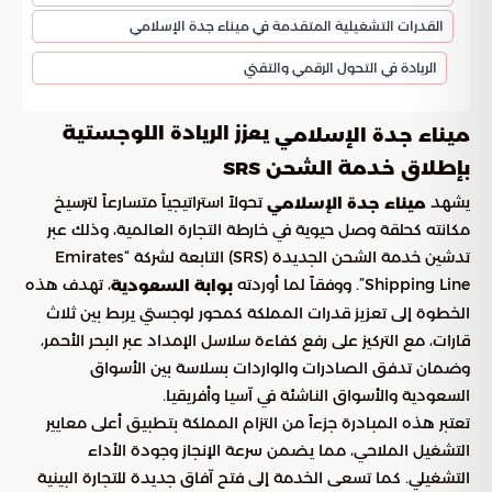
القدرات التشغيلية المتقدمة في ميناء جدة الإسلامي
الريادة في التحول الرقمي والتقني
يعزز الريادة اللوجستية
ميناء جدة الإسلامي
بإطلاق خدمة الشحن SRS
يشهد
تحولاً استراتيجياً متسارعاً لترسيخ
ميناء جدة الإسلامي
مكانته كحلقة وصل حيوية في خارطة التجارة العالمية، وذلك عبر
تدشين خدمة الشحن الجديدة (SRS) التابعة لشركة “Emirates
Shipping Line”. ووفقاً لما أوردته
، تهدف هذه
بوابة السعودية
الخطوة إلى تعزيز قدرات المملكة كمحور لوجستي يربط بين ثلاث
قارات، مع التركيز على رفع كفاءة سلاسل الإمداد عبر البحر الأحمر،
وضمان تدفق الصادرات والواردات بسلاسة بين الأسواق
السعودية والأسواق الناشئة في آسيا وأفريقيا.
تعتبر هذه المبادرة جزءاً من التزام المملكة بتطبيق أعلى معايير
التشغيل الملاحي، مما يضمن سرعة الإنجاز وجودة الأداء
التشغيلي. كما تسعى الخدمة إلى فتح آفاق جديدة للتجارة البينية