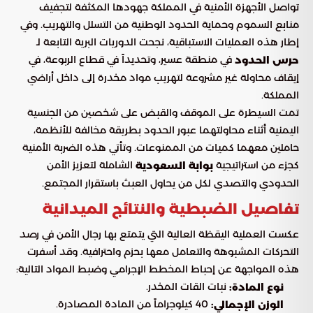
تواصل الأجهزة الأمنية في المملكة جهودها المكثفة لتجفيف
منابع السموم وحماية الحدود الوطنية من التسلل والتهريب. وفي
إطار هذه العمليات الاستباقية، نجحت الدوريات البرية التابعة لـ
في منطقة عسير، وتحديداً في قطاع الربوعة، في
حرس الحدود
إيقاف محاولة غير مشروعة لتهريب مواد مخدرة إلى داخل أراضي
المملكة.
تمت السيطرة على الموقف والقبض على شخصين من الجنسية
اليمنية أثناء محاولتهما عبور الحدود بطريقة مخالفة للأنظمة،
حاملين معهما كميات من الممنوعات. وتأتي هذه الضربة الأمنية
كجزء من استراتيجية
الشاملة لتعزيز الأمن
بوابة السعودية
الحدودي والتصدي لكل من يحاول العبث باستقرار المجتمع.
تفاصيل الضبطية والنتائج الميدانية
عكست العملية اليقظة العالية التي يتمتع بها رجال الأمن في رصد
التحركات المشبوهة والتعامل معها بحزم واحترافية. وقد أسفرت
هذه المواجهة عن إحباط المخطط الإجرامي وضبط المواد التالية:
نبات القات المخدر.
نوع المادة:
40 كيلوجراماً من المادة المصادرة.
الوزن الإجمالي: