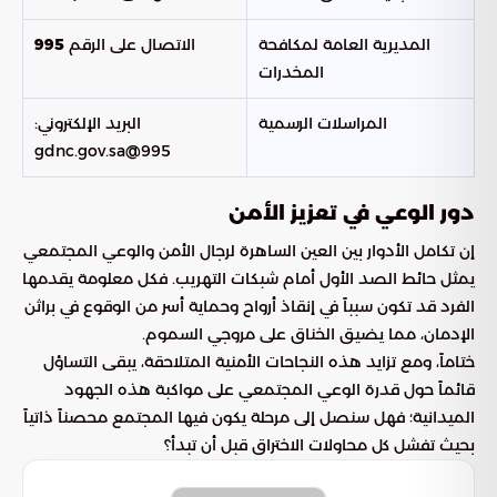
المديرية العامة لمكافحة
الاتصال على الرقم
995
المخدرات
المراسلات الرسمية
البريد الإلكتروني:
995@gdnc.gov.sa
دور الوعي في تعزيز الأمن
إن تكامل الأدوار بين العين الساهرة لرجال الأمن والوعي المجتمعي
يمثل حائط الصد الأول أمام شبكات التهريب. فكل معلومة يقدمها
الفرد قد تكون سبباً في إنقاذ أرواح وحماية أسر من الوقوع في براثن
الإدمان، مما يضيق الخناق على مروجي السموم.
ختاماً، ومع تزايد هذه النجاحات الأمنية المتلاحقة، يبقى التساؤل
قائماً حول قدرة الوعي المجتمعي على مواكبة هذه الجهود
الميدانية؛ فهل سنصل إلى مرحلة يكون فيها المجتمع محصناً ذاتياً
بحيث تفشل كل محاولات الاختراق قبل أن تبدأ؟