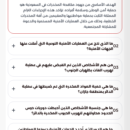
الهدف الأساسي من جهود مكافحة المخدرات في السعودية هو
حماية أمن الوطن وسلامة أفراده. تؤكد هذه الإجراءات التزام
المملكة الثابت بحماية مواطنيها والمقيمين من آفة المخدرات
الخطيرة، وذلك من خلال العمليات الأمنية المستمرة والدعوة
للمشاركة المجتمعية.
ما الذي نتج عن العمليات الأمنية النوعية التي أعلنت عنها
02
الجهات الأمنية؟
نتج عن العمليات الأمنية النوعية التي أعلنت عنها الجهات الأمنية
إحباط محاولات عديدة لتهريب المواد المخدرة والمحظورة إلى
من هم الأشخاص الذين تم القبض عليهم في عملية
03
داخل المملكة. تبرز هذه النجاحات اليقظة المستمرة للأجهزة الأمنية
تهريب القات بظهران الجنوب؟
وقدرتها على رصد وإحباط المخططات الإجرامية التي تستهدف أمن
تمكنت الدوريات البرية التابعة لحرس الحدود بقطاع ظهران الجنوب
البلاد.
من القبض على شخصين يحملان الجنسية اليمنية. جاء ذلك بعد
ما هي كمية المواد المخدرة التي تم ضبطها في عملية
04
محاولتهما تهريب أربعة كيلوغرامات من نبات القات المخدر، وتم
الدائر بمنطقة جازان؟
استكمال الإجراءات النظامية الأولية بحقهما وتسليمهما للجهة
في عملية الدائر بمنطقة جازان، ضُبط سبعة وسبعون ألفًا
المختصة.
وثمانمائة وخمسون قرصًا خاضعًا لتنظيم التداول الطبي، بالإضافة
ما هي جنسية الأشخاص الذين أحبطت دوريات حرس
05
إلى اثني عشر ألفًا وخمسمائة قرص من مادة الأمفيتامين المخدرة.
الحدود محاولتهم لتهريب الحبوب المخدرة بالدائر؟
تمت هذه العملية إثر محاولة تهريب نفذها شخصان من الجنسية
أحبطت دوريات حرس الحدود بقطاع الدائر في منطقة جازان محاولة
الإثيوبية.
تهريب نفذها شخصان من الجنسية الإثيوبية. ضُبط بحوزتهما
ما هو الدور الذي تُجدد الجهات الأمنية دعوتها للمواطنين