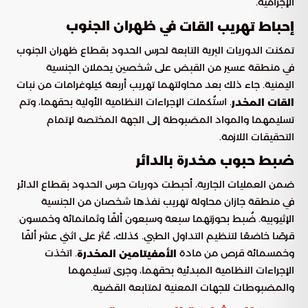
الإجرامية.
في ظهران الجنوب
إحباط تهريب القات
تمكنت الدوريات البرية التابعة لحرس الحدود بقطاع ظهران الجنوب
في منطقة عسير من القبض على شخصين يحملان الجنسية
اليمنية. جاء ذلك بعد محاولتهما تهريب أربعة كيلوغرامات من نبات
. استُكملت الإجراءات النظامية الأولية بحقهما، وتم
القات المخدر
تسليمهما والمواد المضبوطة إلى الجهة المختصة لإتمام
التحقيقات اللازمة.
ضبط حبوب مخدرة بالدائر
ضمن العمليات الجارية، أحبطت دوريات حرس الحدود بقطاع الدائر
في منطقة جازان محاولة تهريب نفذها شخصان من الجنسية
الإثيوبية. ضُبط بحوزتهما سبعة وسبعون ألفًا وثمانمائة وخمسون
قرصًا خاضعًا لتنظيم التداول الطبي. كذلك، عُثر على اثني عشر ألفًا
وخمسمائة قرص من مادة
. اتخذت
الأمفيتامين المخدرة
الإجراءات النظامية المبدئية بحقهما، وجرى تسليمهما
والمضبوطات للجهات المعنية لمتابعة القضية.