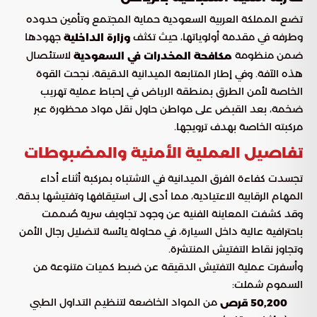
تضع المملكة العربية السعودية حماية المجتمع وتأمين حدوده
وطرفه في مقدمة أولوياتها، حيث تكثف
جهودها
وزارة الداخلية
ضمن منظومة
لاستئصال
مكافحة المخدرات في السعودية
هذه الآفة. وفي إطار المتابعة الميدانية الدقيقة، نجحت القوة
الخاصة لأمن الطرق بمنطقة الرياض في إحباط عملية تهريب
ضخمة، بعد القبض على مواطن حاول نقل مواد محظورة عبر
مركبته الخاصة بهدف ترويجها.
تفاصيل العملية الأمنية والمضبوطات
تجسدت كفاءة الفرق الميدانية في الاشتباه بمركبة أثناء أداء
المهام الرقابية الاعتيادية، مما أدى إلى استيقافها وتفتيشها بدقة.
وقد كشفت المعاينة الفنية عن وجود تجاويف سرية صُممت
باحترافية عالية داخل السيارة، في محاولة يائسة لتضليل رجال الأمن
وتجاوز نقاط التفتيش المنتشرة.
وأسفرت عملية التفتيش الدقيقة عن ضبط كميات متنوعة من
السموم شملت:
من المواد الخاضعة لتنظيم التداول الطبي
50,200 قرص