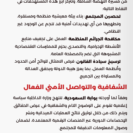
من مسيرة النهضة الشاملة. وتتركز أبرز هذه المستهدفات في
النقاط التالية:
: بناء بيئة معيشية منظمة ومستقرة،
تحصين المجتمع
وتطهيرها من أي تهديدات أمنية قد تنجم عن الوجود غير
النظامي.
: العمل على تجفيف منابع
مكافحة الجرائم المنظمة
الأنشطة الإجرامية، والتصدي بحزم للممارسات الاقتصادية
المشبوهة التي تضر بالمصلحة العامة.
: فرض الامتثال للوائح أمن الحدود
ترسيخ سيادة القانون
وأنظمة العمل، بما يعزز هيبة الدولة ويحقق العدالة
والمساواة بين الجميع.
الشفافية والتواصل الأمني الفعال
وفقاً لما أوردته
، تنتهج وزارة الداخلية سياسة
بوابة السعودية
إعلامية تقوم على الوضوح التام والشفافية في عرض الحقائق.
ويتم ذلك من خلال توثيق نتائج العمليات الميدانية ونشر
الإحصاءات الدورية عبر المنصات الرقمية المعتمدة، لضمان
وصول المعلومات الدقيقة للمجتمع.