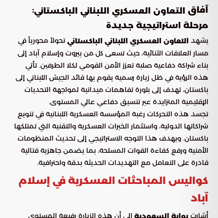
آفاق
:
التعاون العسكري اللبناني الباكستاني
مرحلة استراتيجية جديدة
يشهد
تحولاً محورياً في
التعاون العسكري اللبناني الباكستاني
مسار العلاقات الثنائية، حيث تسعى كل من بيروت وإسلام آباد إلى
بناء شراكة دفاعية صلبة تعزز الأمن القومي لكلا الطرفين. تأتي
هذه الرؤية في ظل زيارة رسمية يقوم بها قائد الجيش اللبناني إلى
باكستان، تهدف إلى بلورة تفاهمات ميدانية لمواجهة التحديات
الإقليمية المتزايدة عبر تنسيق دفاعي عالي المستوى.
تجسد هذه التحركات رغبة المؤسسة العسكرية اللبنانية في تنويع
شراكاتها الدولية، واستثمار الخبرات العسكرية والتقنية التي تمتلكها
باكستان. ويهدف هذا التوجه الاستراتيجي إلى تحديث المنظومات
الأمنية ورفع كفاءة القوات المسلحة، بما يضمن جاهزية قتالية
قادرة على التعامل مع التهديدات الحديثة بدقة واحترافية.
كواليس المباحثات العسكرية في إسلام
آباد
أشارت
إلى أن هذه الزيارة رفيعة المستوى
بوابة السعودية