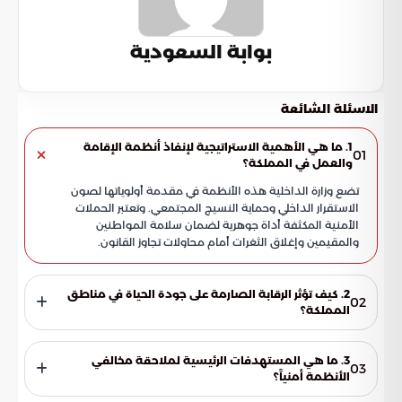
بوابة السعودية
الاسئلة الشائعة
1. ما هي الأهمية الاستراتيجية لإنفاذ أنظمة الإقامة
01
والعمل في المملكة؟
تضع وزارة الداخلية هذه الأنظمة في مقدمة أولوياتها لصون
الاستقرار الداخلي وحماية النسيج المجتمعي. وتعتبر الحملات
الأمنية المكثفة أداة جوهرية لضمان سلامة المواطنين
والمقيمين وإغلاق الثغرات أمام محاولات تجاوز القانون.
2. كيف تؤثر الرقابة الصارمة على جودة الحياة في مناطق
02
المملكة؟
ينعكس الانضباط في تطبيق الأنظمة مباشرة على جودة الحياة عبر
خلق بيئة آمنة ومنظمة. هذا الاستقرار الأمني يدفع عجلة البناء
3. ما هي المستهدفات الرئيسية لملاحقة مخالفي
03
والتنمية المستدامة، مما يوفر طمأنينة للسكان ويحفز النشاطات
الأنظمة أمنياً؟
الاجتماعية والاقتصادية السليمة.