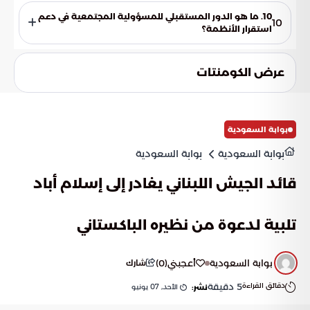
والأنشطة الإجرامية المرتبطة بالمخالفين، يتم حماية الأموال
10. ما هو الدور المستقبلي للمسؤولية المجتمعية في دعم
10
والممتلكات العامة والخاصة. هذا التحرك يمنع نمو اقتصاد الظل
استقرار الأنظمة؟
الذي يؤثر سلباً على القوة الشرائية والاستقرار المالي للمجتمع.
تتطلع الرؤية الوطنية إلى تحويل الوعي الفردي والالتزام الذاتي
بالأنظمة إلى ثقافة سائدة تسبق الإجراءات الرقابية. ويُنتظر أن
عرض الكومنتات
يصبح الالتزام الطوعي بالقانون هو خط الدفاع الأول والمنيع الذي
يحمي أمن الوطن واستقراره المستدام.
بوابة السعودية
بوابة السعودية
بوابة السعودية
قائد الجيش اللبناني يغادر إلى إسلام أباد
تلبية لدعوة من نظيره الباكستاني
بوابة السعودية
أعجبني
(
0
)
شارك
دقائق القراءة
5
دقيقة
الأحد, 07 يونيو
نشر: