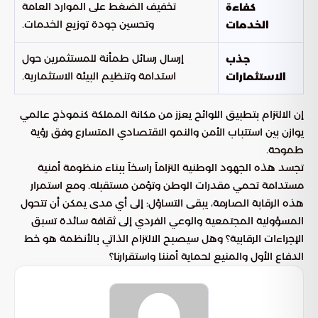
تخفيف الضغط على الموارد العامة
كفاءة
وتحسين جودة توزيع الخدمات.
الخدمات
إرسال رسائل طمأنة للمستثمرين حول
جذب
استدامة وتنظيم البيئة الاستثمارية.
الاستثمارات
إن الالتزام بتطبيق اللوائح يعزز من مكانة المملكة كنموذج عالمي
يوازن بين استتباب الأمن والنمو الاقتصادي المتسارع وفق رؤية
طموحة.
تجسد هذه الجهود الوطنية التزاماً راسخاً ببناء منظومة أمنية
مستدامة تحمي مقدرات الوطن وتؤمن مستقبله. ومع استمرار
هذه الرقابة الصارمة، يبقى التساؤل: إلى أي مدى يمكن أن تتحول
المسؤولية المجتمعية والوعي الفردي إلى ثقافة سائدة تسبق
الإجراءات الرقابية؟ وهل سيصبح الالتزام الذاتي بالأنظمة هو خط
الدفاع الأول والمنيع لحماية أمننا واستقرارنا؟