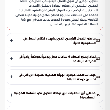
للتحول الجذري في سوق العمل، حيث ينتقل التركيز من الالتزام
المكتبي التقليدي إلى معايير الكفاءة وتحقيق الأهداف
الاستراتيجية. أوضح خبراء الموارد البشرية أن العقود التقليدية
القائمة على الساعات ستتراجع لصالح نماذج مهنية حديثة تعطي
الأولوية للإنجاز الفعلي وجودة المخرجات، بما يتماشى مع رؤية
المملكة الطموحة لتطوير بيئة العمل.
ما هو التحول الرئيسي الذي يشهده نظام العمل في
02
السعودية حالياً؟
يتحول سوق العمل من المفهوم التقليدي القائم على حساب
ساعات الدوام والالتزام المكتبي إلى نماذج مهنية حديثة تركز على
لماذا يعتبر اعتماد 6 ساعات عمل يومياً نموذجاً ريادياً في
03
معايير الكفاءة، وتحقيق الأهداف الاستراتيجية، وجودة المخرجات
المرحلة الراهنة؟
النهائية كأولوية قصوى.
لأن هذا التوجه يساهم في تكثيف التركيز الذهني لأداء المهام
المعقدة، ويحقق التوازن الأسري عبر توفير مساحة زمنية
كيف ساهمت مبادرة الهيئة الملكية لمدينة الرياض في
04
للمسؤوليات الاجتماعية، كما يضمن استدامة النشاط الوظيفي
تحسين جودة الحياة؟
عبر الحد من ظاهرة الاحتراق المهني والإجهاد.
ساهمت المبادرة في تحقيق انسيابية الحركة المرورية بالعاصمة عبر
تباين مواعيد الحضور والانصراف، كما دعمت الصحة النفسية
ما هي أبرز التحديات التي تواجه التحول نحو الثقافة المهنية
05
للموظفين من خلال تقليص الساعات المهدرة في التنقل، مما رفع
المعاصرة؟
من الروح المعنوية والقدرة الإبداعية.
تتمثل التحديات في المركزية الإدارية التي تتمسك بالتقييم بناءً على
الحضور الفعلي، ومقاومة التغيير لدى بعض القيادات التي تفضل