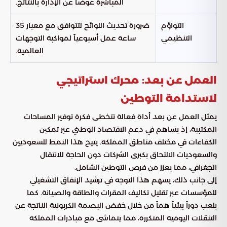
المباشرة عوضاً عن الإدارة بالنتائج.
التواؤم
ضرورة تحديث اللوائح لتتوافق مع معيار 35
التنظيمي
ساعة عمل أسبوعياً لمواكبة التوجهات
العالمية.
العمل عن بعد: محرك استراتيجي
لاستدامة التوطين
يمثل العمل عن بعد أداة فعالة تتخطى فكرة توفير المساحات
المكتبية، إذ يساهم في دعم الاقتصاد الوطني عبر تمكين
الكفاءات في مختلف مناطق المملكة. يتيح هذا النمط للسعوديين
والسعوديات الالتحاق بكبرى الشركات دون الحاجة للانتقال
الجغرافي، مما يعزز من فرص التوطين الشامل.
إلى جانب ذلك، يسهم هذا التوجه في ترشيد الإنفاق التشغيلي
للمؤسسات عبر تقليل تكاليف المقرات والطاقة والصيانة. كما
يلعب دوراً بيئياً هماً من خلال خفض البصمة الكربونية الناتجة عن
التنقلات اليومية المتكررة، مما يتماشى مع مبادرات المملكة