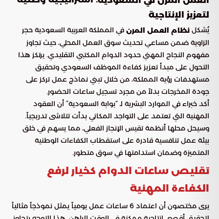
العمل المرن في السعودية
لتعزيز الإنتاجية
يُشكل
في المملكة العربية السعودية حجر
نظام العمل المرن
الزاوية ضمن مساعي تحديث سوق العمل المحلي، حيث تجاوز
مفهوم النجاح المهني حدود الدوام المكتبي التقليدي. يرتكز هذا
التحول على مبدأ تعزيز كفاءة الموظف السعودي وتحقيق
مستهدفات رؤية المملكة، من خلال تبني نماذج عمل تركز على
جودة المخرجات بدلاً من مجرد تسجيل ساعات الحضور.
أكد خبراء في الموارد البشرية لـ “بوابة السعودية” أن العقود
المهنية التي تعتمد على التواجد المكاني بدأت تتلاشى تدريجياً.
وسيحل محلها أنظمة تقيس الإنجاز الفعلي، مما يسهم في خلق
بيئة عمل تنافسية قادرة على استقطاب الكفاءات الوطنية
المتميزة وضمان استدامتها في سوق متطور.
تقليص ساعات الدوام كخيار لرفع
الكفاءة المهنية
يرى مختصون أن اعتماد 6 ساعات عمل يومياً يمثل نموذجاً مثالياً
لتحقيق أقصى إنتاجية ممكنة في الوقت الراهن. هذا التوجه يتجاوز