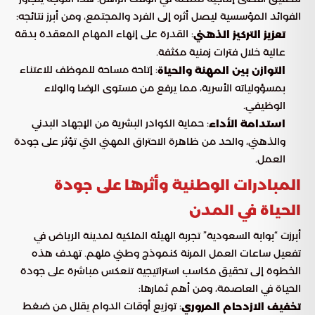
الفوائد المؤسسية ليصل أثره إلى الفرد والمجتمع، ومن أبرز نتائجه:
: القدرة على إنهاء المهام المعقدة بدقة
تعزيز التركيز الذهني
عالية خلال فترات زمنية مكثفة.
: إتاحة مساحة للموظف للاعتناء
التوازن بين المهنة والحياة
بمسؤولياته الأسرية، مما يرفع من مستوى الرضا والولاء
الوظيفي.
: حماية الكوادر البشرية من الإجهاد البدني
استدامة الأداء
والذهني، والحد من ظاهرة الاحتراق المهني التي تؤثر على جودة
العمل.
المبادرات الوطنية وأثرها على جودة
الحياة في المدن
أبرزت “بوابة السعودية” تجربة الهيئة الملكية لمدينة الرياض في
تفعيل ساعات العمل المرنة كنموذج وطني ملهم. تهدف هذه
الخطوة إلى تحقيق مكاسب استراتيجية تنعكس مباشرة على جودة
الحياة في العاصمة، ومن أهم ثمارها:
: توزيع أوقات الدوام يقلل من ضغط
تخفيف الازدحام المروري