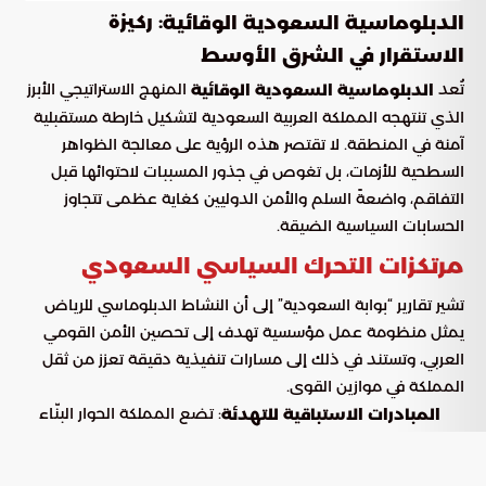
: ركيزة
الدبلوماسية السعودية الوقائية
الاستقرار في الشرق الأوسط
تُعد
المنهج الاستراتيجي الأبرز
الدبلوماسية السعودية الوقائية
الذي تنتهجه المملكة العربية السعودية لتشكيل خارطة مستقبلية
آمنة في المنطقة. لا تقتصر هذه الرؤية على معالجة الظواهر
السطحية للأزمات، بل تغوص في جذور المسببات لاحتوائها قبل
التفاقم، واضعةً السلم والأمن الدوليين كغاية عظمى تتجاوز
الحسابات السياسية الضيقة.
مرتكزات التحرك السياسي السعودي
تشير تقارير “بوابة السعودية” إلى أن النشاط الدبلوماسي للرياض
يمثل منظومة عمل مؤسسية تهدف إلى تحصين الأمن القومي
العربي، وتستند في ذلك إلى مسارات تنفيذية دقيقة تعزز من ثقل
المملكة في موازين القوى.
: تضع المملكة الحوار البنّاء
المبادرات الاستباقية للتهدئة
والتفاوض الرصين كأولوية قصوى، بهدف قطع الطريق أمام
تصاعد التوترات ومنع انزلاق المنطقة نحو النزاعات المسلحة.