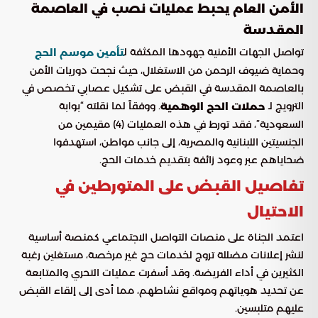
الأمن العام يحبط عمليات نصب في العاصمة
المقدسة
تواصل الجهات الأمنية جهودها المكثفة ل
تأمين موسم الحج
وحماية ضيوف الرحمن من الاستغلال، حيث نجحت دوريات الأمن
بالعاصمة المقدسة في القبض على تشكيل عصابي تخصص في
الترويج لـ
. ووفقاً لما نقلته “بوابة
حملات الحج الوهمية
السعودية”، فقد تورط في هذه العمليات (4) مقيمين من
الجنسيتين اللبنانية والمصرية، إلى جانب مواطن، استهدفوا
ضحاياهم عبر وعود زائفة بتقديم خدمات الحج.
تفاصيل القبض على المتورطين في
الاحتيال
اعتمد الجناة على منصات التواصل الاجتماعي كمنصة أساسية
لنشر إعلانات مضللة تروج لخدمات حج غير مرخصة، مستغلين رغبة
الكثيرين في أداء الفريضة. وقد أسفرت عمليات التحري والمتابعة
عن تحديد هوياتهم ومواقع نشاطهم، مما أدى إلى إلقاء القبض
عليهم متلبسين.