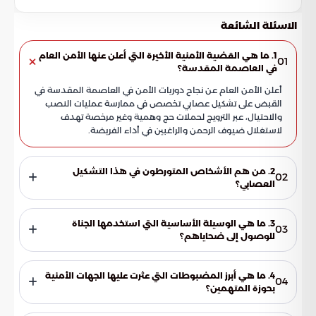
الاسئلة الشائعة
1. ما هي القضية الأمنية الأخيرة التي أعلن عنها الأمن العام
01
في العاصمة المقدسة؟
أعلن الأمن العام عن نجاح دوريات الأمن في العاصمة المقدسة في
القبض على تشكيل عصابي تخصص في ممارسة عمليات النصب
والاحتيال، عبر الترويج لحملات حج وهمية وغير مرخصة تهدف
لاستغلال ضيوف الرحمن والراغبين في أداء الفريضة.
2. من هم الأشخاص المتورطون في هذا التشكيل
02
العصابي؟
كشفت التحقيقات أن التشكيل العصابي يضم (5) أشخاص، بينهم
(4) مقيمين من الجنسيتين اللبنانية والمصرية، بالإضافة إلى
3. ما هي الوسيلة الأساسية التي استخدمها الجناة
03
مواطن سعودي، تعاونوا جميعاً في تنفيذ مخططاتهم الاحتيالية
للوصول إلى ضحاياهم؟
وتقديم وعود زائفة لضحاياهم.
اعتمد الجناة بشكل أساسي على منصات التواصل الاجتماعي لنشر
إعلانات مضللة وترويج خدمات حج غير قانونية، مستغلين التطور
4. ما هي أبرز المضبوطات التي عثرت عليها الجهات الأمنية
04
التقني للوصول إلى أكبر شريحة ممكنة من الراغبين في أداء مناسك
بحوزة المتهمين؟
الحج من داخل المملكة وخارجها.
ضبطت الجهات الأمنية مبالغ مالية ناتجة عن عمليات الاحتيال،