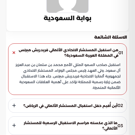
بوابة السعودية
الاسئلة الشائعة
من استقبل المستشار الاتحادي الألماني فريدريش ميرتس
01
في المملكة العربية السعودية؟
استقبل صاحب السمو الملكي الأمير محمد بن سلمان بن عبدالعزيز
آل سعود، ولي العهد رئيس مجلس الوزراء، المستشار الاتحادي
لجمهورية ألمانيا الاتحادية فريدريش ميرتس. جاء هذا الاستقبال
ضمن زيارة رسمية للمملكة تؤكد على أهمية العلاقات السعودية
الألمانية المتميزة.
02
أين أُقيم حفل استقبال المستشار الألماني في الرياض؟
أُقيم حفل استقبال المستشار الاتحادي الألماني فريدريش ميرتس
في قصر اليمامة بالرياض. عكست مراسم الاستقبال الرسمية تقدير
ما الذي عكسته مراسم الاستقبال الرسمية للمستشار
03
المملكة لهذه الزيارة، مؤكدة على متانة العلاقات بين البلدين وعمق
الألماني؟
الشراكة المتبادلة.