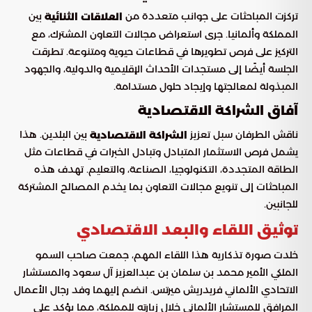
تركزت المباحثات على جوانب متعددة من
بين
العلاقات الثنائية
المملكة وألمانيا. جرى استعراض مجالات التعاون المشترك، مع
التركيز على فرص تطويرها في قطاعات حيوية ومتنوعة. تطرقت
الجلسة أيضًا إلى مستجدات الأحداث الإقليمية والدولية، والجهود
المبذولة لمعالجتها وإيجاد حلول مستدامة.
آفاق الشراكة الاقتصادية
ناقش الطرفان سبل تعزيز
بين البلدين. هذا
الشراكة الاقتصادية
يشمل فرص الاستثمار المتبادل وتبادل الخبرات في قطاعات مثل
الطاقة المتجددة، التكنولوجيا، الصناعة، والتعليم. تهدف هذه
المباحثات إلى تنويع مجالات التعاون بما يخدم المصالح المشتركة
للجانبين.
توثيق اللقاء والبعد الاقتصادي
خلدت صورة تذكارية هذا اللقاء المهم، جمعت صاحب السمو
الملكي الأمير محمد بن سلمان بن عبدالعزيز آل سعود والمستشار
الاتحادي الألماني فريدريش ميرتس. انضم إليهما وفد رجال الأعمال
المرافق للمستشار الألماني خلال زيارته للمملكة، مما يؤكد على