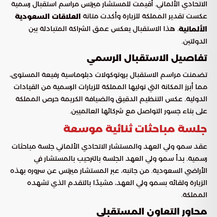
الاتحادي الألماني. أُقيمت للمستشار ميرتس مراسم استقبال رسمية
عكست تقدير المملكة للزيارة وأكدت متانة
العلاقات السعودية
. هذا الاستقبال يعكس عمق الشراكة المتبادلة بين
الألمانية
الدولتين.
تفاصيل الاستقبال الرسمي
تضمنت مراسم الاستقبال بروتوكولات دبلوماسية رفيعة المستوى،
مما أبرز المكانة التي توليها المملكة للزيارات الرسمية من القيادات
الدولية. عكس التنظيم الدقيق والضيافة الكريمة حرص المملكة
على بناء جسور التواصل مع شركائها العالميين.
جلسة مباحثات ثنائية موسعة
عقد سمو ولي العهد والمستشار الاتحادي الألماني جلسة مباحثات
رسمية. بدأ سمو ولي العهد الجلسة بالترحيب بالمستشار في
الأراضي السعودية. من جانبه، عبر المستشار ميرتس عن سروره بهذه
الزيارة ولقائه بسمو ولي العهد، مشيدًا بالتقدم الذي تشهده
المملكة.
محاور التعاون المستقبلي