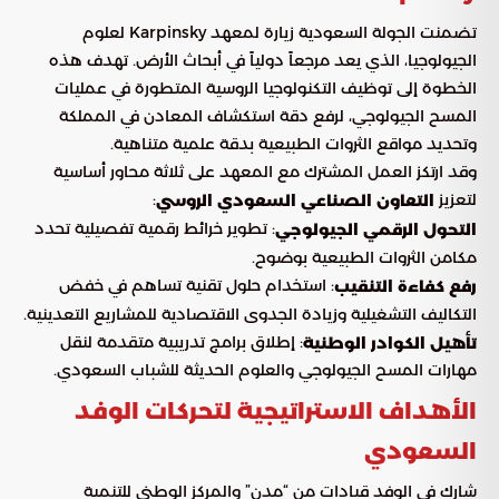
تضمنت الجولة السعودية زيارة لمعهد Karpinsky لعلوم
الجيولوجيا، الذي يعد مرجعاً دولياً في أبحاث الأرض. تهدف هذه
الخطوة إلى توظيف التكنولوجيا الروسية المتطورة في عمليات
المسح الجيولوجي، لرفع دقة استكشاف المعادن في المملكة
وتحديد مواقع الثروات الطبيعية بدقة علمية متناهية.
وقد ارتكز العمل المشترك مع المعهد على ثلاثة محاور أساسية
لتعزيز
:
التعاون الصناعي السعودي الروسي
: تطوير خرائط رقمية تفصيلية تحدد
التحول الرقمي الجيولوجي
مكامن الثروات الطبيعية بوضوح.
: استخدام حلول تقنية تساهم في خفض
رفع كفاءة التنقيب
التكاليف التشغيلية وزيادة الجدوى الاقتصادية للمشاريع التعدينية.
: إطلاق برامج تدريبية متقدمة لنقل
تأهيل الكوادر الوطنية
مهارات المسح الجيولوجي والعلوم الحديثة للشباب السعودي.
الأهداف الاستراتيجية لتحركات الوفد
السعودي
شارك في الوفد قيادات من “مدن” والمركز الوطني للتنمية