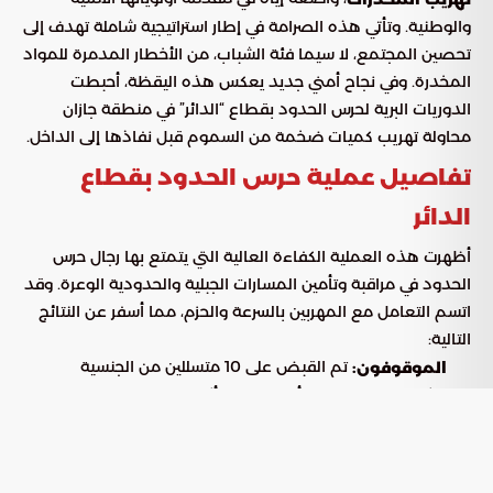
والوطنية. وتأتي هذه الصرامة في إطار استراتيجية شاملة تهدف إلى
تحصين المجتمع، لا سيما فئة الشباب، من الأخطار المدمرة للمواد
المخدرة. وفي نجاح أمني جديد يعكس هذه اليقظة، أحبطت
الدوريات البرية لحرس الحدود بقطاع “الدائر” في منطقة جازان
محاولة تهريب كميات ضخمة من السموم قبل نفاذها إلى الداخل.
تفاصيل عملية حرس الحدود بقطاع
الدائر
أظهرت هذه العملية الكفاءة العالية التي يتمتع بها رجال حرس
الحدود في مراقبة وتأمين المسارات الجبلية والحدودية الوعرة. وقد
اتسم التعامل مع المهربين بالسرعة والحزم، مما أسفر عن النتائج
التالية:
تم القبض على 10 متسللين من الجنسية
الموقوفون:
الإثيوبية، خرقوا نظام أمن الحدود أثناء محاولتهم تنفيذ عملية
التهريب.
تم التحفظ على (200) كيلوجرام من
المواد المضبوطة:
نبات القات المخدر كانت بحوزة المهربين.