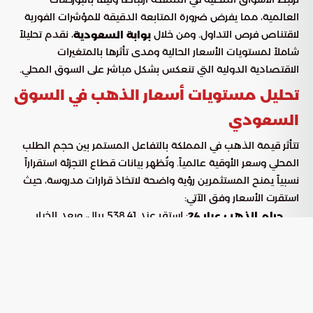
العالمية، مما يفرض ضرورة المتابعة الدقيقة للمؤشرات الفورية
لاقتناص فرص التداول. ومن خلال
، نقدم تحليلاً
بوابة السعودية
شاملاً لمستويات الأسعار الحالية ومدى تأثرها بالمتغيرات
الاقتصادية الدولية التي تنعكس بشكل مباشر على السوق المحلي.
تحليل مستويات أسعار الذهب في السوق
السعودي
تتأثر قيمة الذهب في المملكة بالتفاعل المستمر بين حجم الطلب
المحلي وسعر الأوقية عالمياً. وتُظهر بيانات قطاع التجزئة استقراراً
نسبياً يمنح المستثمرين رؤية واضحة لاتخاذ قرارات مدروسة، حيث
استقرت الأسعار وفق الآتي:
: استقر عند 538.41 ريال، ويعد الخيار
جرام الذهب عيار 24
الأفضل للمستثمرين في السبائك نظراً لنقائه التام.
: سجل في التعاملات الأخيرة مستوى
جرام الذهب عيار 22
493.55 ريال.
: استقر عند 471.11 ريال، محافظاً على
جرام الذهب عيار 21
مكانته كالأكثر طلباً وانتشاراً في المملكة.