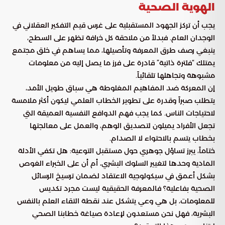
الهوية الصحية
يجب أن تركز الجهود المستقبلية على غرس قيم التفكير العقلاني في
الوجدان العام. فبدلاً من ملاحقة كل خرافة تظهر على السطح،
ينبغي رصف طرق المعرفة وتأصيلها، مما يساهم في خلق مجتمع
يمتلك “فلترة ذاتية” قادرة على فرز ما يصل إليه من معلومات
مشبوهة وتجاهلها تلقائياً.
إن المعركة ضد المفاهيم المغلوطة هي سباق طويل الأمد،
يتطلب صبراً وقدرة على تطوير الخطاب العلمي ليكون أكثر ملامسة
لاحتياجات الناس. كما يجب فهم الدوافع النفسية العميقة التي
تجعل الأفراد يميلون لتصديق الوهم، والعمل على معالجتها
بخطاب يتسم بالاحتواء لا الصدام.
ختاماً، يبرز تساؤل جوهري حول مستقبل التوعية: هل تكفي الأدلة
المادية وحدها لتغيير السلوك البشري، أم أن على الخبراء الغوص
بشكل أعمق في سيكولوجية الاعتقاد لضمان ترسيخ الرسائل
الصحية بفاعلية؟ فالمعرفة الحقيقية ليست مجرد تكديس
للمعلومات، بل هي وعي يتشكل عند نقطة التقاء العلم بالنفس
البشرية، فهل نحن مستعدون لإعادة صياغة خطابنا الصحي