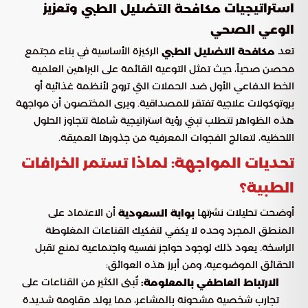
استراتيجيات
وتعزيز
مكافحة التضليل الطبي
الوعي الصحي
تعد
الركيزة الأساسية في بناء مجتمع
مكافحة التضليل الطبي
محصن صحياً، حيث تمثل التوعية القائمة على البراهين العلمية
الخط الدفاعي الأول ضد الحملات التي تروج لأنظمة غذائية أو
بروتوكولات علاجية تفتقر للمصداقية. ويرى المختصون أن مواجهة
هذه الظواهر تتطلب تبني رؤية استراتيجية شاملة تتجاوز الحلول
اللحظية، لتعالج الفجوات المعرفية من جذورها العميقة.
تحديات المواجهة: لماذا تستمر الخرافات
الطبية؟
أوضحت تحليلات نشرتها
أن الاعتماد على
بوابة السعودية
المنطق المجرد وحده لا يكفي لتفكيك القناعات المغلوطة
الراسخة. يعود ذلك لوجود حواجز نفسية واجتماعية تمنع تقبل
الحقائق الموضوعية، ومن أبرز هذه العوائق:
تُبنى الكثير من القناعات على
الارتباط العاطفي بالمعلومة:
تجارب شخصية مشحونة بالمشاعر، مما يولد مقاومة شديدة