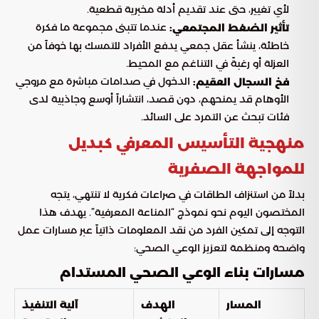
لأي تغيير، حتى عند تقديم أدلة مخبرية قطعية.
عندما تتبنى مجموعة ما فكرة
تأثير الضغط المجتمعي:
خاطئة، ينشأ عقل جمعي يدفع الأفراد للتمسك بها خوفاً من
العزلة أو رغبةً في التناغم مع المحيط.
الدخول في صدامات مباشرة مع مروجي
فخ السجال العقيم:
الأوهام قد يمنحهم، دون قصد، انتشاراً أوسع وجاذبية لدى
فئات تبحث عن التمرد على السائد.
منهجية التأسيس المعرفي كبديل
للمواجهة الصفرية
بدلاً من استنزاف الطاقات في صراعات فكرية لا تنتهي، يتجه
المختصون اليوم نحو نموذج “المناعة المعرفية”. يهدف هذا
التوجه إلى تمكين الفرد من نقد المعلومات ذاتياً عبر مسارات عمل
واضحة ومنظمة لتعزيز الوعي الصحي:
مسارات بناء الوعي الصحي المستدام
المسار
الهدف
آلية التنفيذ