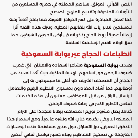
النص القرآني الموثق، تساهم المملكة في حماية المسلمين من
التأويلات المنحرفة وتقديم المنهج الصحيح.
كما تعمل المبادرة على كسر الحواجز اللغوية، مما يفتح آفاقاً رحبة
للمسلمين لتدبر آيات الله بلغاتهم المحلية. وتترك هذه اللفتة أثراً
إيمانياً عميقاً يربط الحاج بذكرياته في أرض الحرمين الشريفين، مما
يعزز الولاء للقيم الإسلامية السامية.
انطباعات الحجاج عبر بوابة السعودية
رصدت
مشاعر السعادة والامتنان التي غمرت
بوابة السعودية
ضيوف الرحمن فور تسلمهم الهدية الملكية، حيث أكد العديد من
الحجاج أن المصحف الشريف هو أغلى ما سيعودون به إلى
أوطانهم. كما أشاد المغادرون بمستوى التنظيم الرفيع والتعامل
الإنساني الراقي من قبل الموظفين، معتبرين أن هذه الخدمات
تعكس التطور الكبير في رعاية ضيوف الرحمن.
ختاماً، يظل مشروع توزيع المصاحف برهاناً متجدداً على التزام
المملكة التاريخي بخدمة كتاب الله ونشره عالمياً. ومع استمرار هذا
التدفق المعرفي، يبرز التساؤل حول مدى مساهمة هذه الإصدارات
المترجمة في تصحيح المفاهيم وبناء جسور تواصل ثقافي أعمق