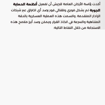
أكدت رئاسة الأركان العامة للجيش أن تفعيل
أنظمة الحماية
تم بشكل فوري وتلقائي فور رصد أي اختراق عبر شبكات
الجوية
الرادار المتقدمة. واتسمت هذه العملية العسكرية بالدقة
المتناهية والسرعة في اتخاذ القرار، ويمكن رصد أبرز ملامح هذه
الاستجابة من خلال النقاط التالية:
: قامت المنظومات الدفاعية بتتبع
الاشتباك المباشر
المسارات المعادية بدقة، وتم اعتراضها في مناطق غير
مأهولة بالسكان لضمان سلامة الجميع.
: طمأنت السلطات المعنية
تفسير الأصوات المسموعة
المواطنين والمقيمين بأن دوي الانفجارات كان نتيجة لعمليات
الاعتراض الناجحة وتدمير التهديدات في الطبقات العليا من
الجو.
: تعاملت القوات المسلحة مع
تعدد الوسائل الهجومية
هجوم مزدوج استخدمت فيه أسلحة تكتيكية متطورة شملت
الصواريخ البالستية والطائرات بدون طيار.
تحليل كفاءة المنظومات الدفاعية في
التعامل مع الأهداف