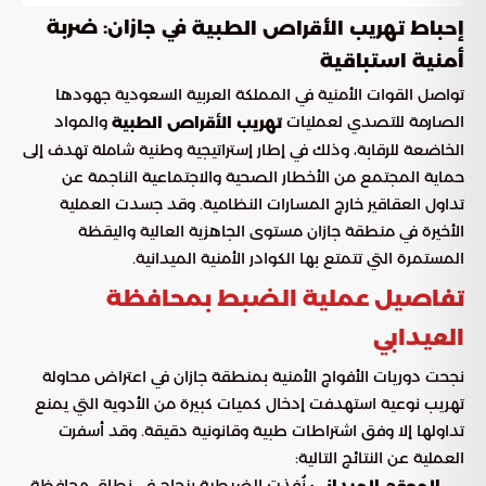
في جازان: ضربة
إحباط تهريب الأقراص الطبية
أمنية استباقية
تواصل القوات الأمنية في المملكة العربية السعودية جهودها
الصارمة للتصدي لعمليات
والمواد
تهريب الأقراص الطبية
الخاضعة للرقابة، وذلك في إطار إستراتيجية وطنية شاملة تهدف إلى
حماية المجتمع من الأخطار الصحية والاجتماعية الناجمة عن
تداول العقاقير خارج المسارات النظامية. وقد جسدت العملية
الأخيرة في منطقة جازان مستوى الجاهزية العالية واليقظة
المستمرة التي تتمتع بها الكوادر الأمنية الميدانية.
تفاصيل عملية الضبط بمحافظة
العيدابي
نجحت دوريات الأفواج الأمنية بمنطقة جازان في اعتراض محاولة
تهريب نوعية استهدفت إدخال كميات كبيرة من الأدوية التي يمنع
تداولها إلا وفق اشتراطات طبية وقانونية دقيقة. وقد أسفرت
العملية عن النتائج التالية:
نُفذت الضبطية بنجاح في نطاق محافظة
الموقع الميداني: