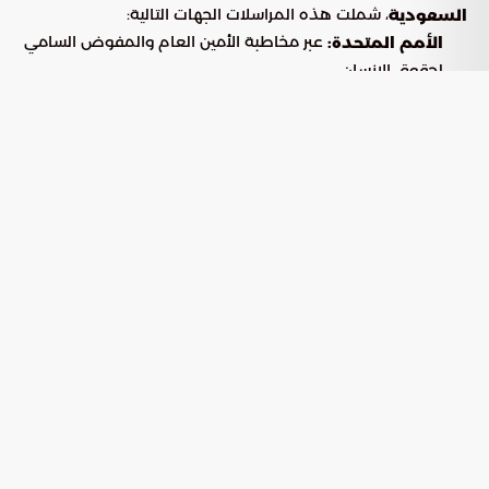
، شملت هذه المراسلات الجهات التالية:
السعودية
عبر مخاطبة الأمين العام والمفوض السامي
الأمم المتحدة:
لحقوق الإنسان.
ومن أهمها الاتحاد البرلماني الدولي
المنظمات البرلمانية:
ورؤساء البرلمانات الإقليمية.
وفي مقدمتها اللجنة الدولية للصليب
المنظمات الإنسانية:
الأحمر.
الأبعاد القانونية وتداعيات التشريع
الجديد
شدد البرلمان العربي على أن إقرار هذا القانون ليس مجرد إجراء
داخلي، بل هو انتهاك صريح لمنظومة
القانون الدولي الإنساني
واتفاقيات جنيف التي تنظم التعامل مع الأسرى في النزاعات.
وتتمثل المخاطر الرئيسية لهذا القانون في:
وجه المقارنة
التداعيات المتوقعة
خرق مباشر لاتفاقية جنيف الرابعة وتجاوز
المستوى