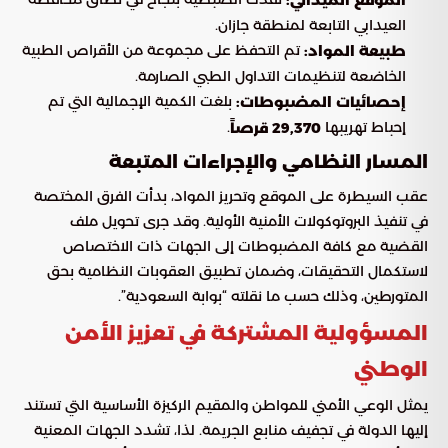
العيدابي التابعة لمنطقة جازان.
تم التحفظ على مجموعة من الأقراص الطبية
طبيعة المواد:
الخاضعة لتنظيمات التداول الطبي الصارمة.
بلغت الكمية الإجمالية التي تم
إحصائيات المضبوطات:
إحباط تهريبها
.
29,370 قرصاً
المسار النظامي والإجراءات المتبعة
عقب السيطرة على الموقع وتحريز المواد، بدأت الفرق المختصة
في تنفيذ البروتوكولات الأمنية الأولية. وقد جرى تحويل ملف
القضية مع كافة المضبوطات إلى الجهات ذات الاختصاص
لاستكمال التحقيقات، وضمان تطبيق العقوبات النظامية بحق
المتورطين، وذلك حسب ما نقلته “بوابة السعودية”.
المسؤولية المشتركة في تعزيز الأمن
الوطني
يمثل الوعي الأمني للمواطن والمقيم الركيزة الأساسية التي تستند
إليها الدولة في تجفيف منابع الجريمة. لذا، تشدد الجهات المعنية