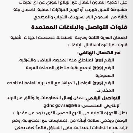
على أهمية التعاون الفعال عبر الإبلاغ الفوري عن أي تحركات
مشبوهة تتعلق بتهريب أو ترويج المؤثرات العقلية، لضمان بيئة
خالية من السموم التي تستهدف الشباب والمجتمع.
قنوات التواصل والبلاغات المعتمدة
لضمان السرية التامة وسرعة الاستجابة، خصصت الجهات الأمنية
قنوات مباشرة لاستقبال البلاغات:
عبر الاتصال الهاتفي:
الرقم (
) لمناطق مكة المكرمة، الرياض، والشرقية.
911
الرقم (
) لجميع بقية مناطق المملكة العربية
999
السعودية.
الرقم (
) للتواصل المباشر مع المديرية العامة لمكافحة
995
المخدرات.
يمكن إرسال المعلومات والوثائق عبر البريد
التواصل الرقمي:
الإلكتروني المخصص: 995@gdnc.gov.sa.
تظل الأجهزة الأمنية هي الدرع الحصين الذي يذود عن مقدرات
الوطن ويحمي سلامة أبنائه من الممارسات غير المشروعة. ومع
تزايد هذه النجاحات الميدانية، يبقى التساؤل قائماً: كيف يمكن