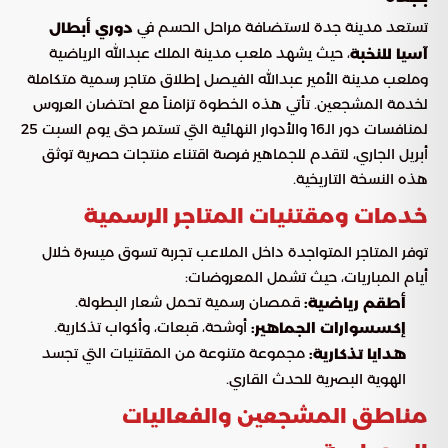
تستعد مدينة جدة لاستضافة مراحل الحسم في
دوري أبطال
، حيث يشهد ملعب مدينة الملك عبدالله الرياضية
آسيا للنخبة
وملعب مدينة الأمير عبدالله الفيصل إطلاق متاجر رسمية متكاملة
لخدمة المشجعين. تأتي هذه الخطوة تزامناً مع احتضان العروس
لمنافسات دور الـ16 والأدوار النهائية التي تستمر حتى يوم السبت 25
أبريل الجاري، لتقدم للجماهير فرصة اقتناء منتجات حصرية توثق
هذه النسخة التاريخية.
خدمات ومقتنيات المتاجر الرسمية
توفر المتاجر المتواجدة داخل الملاعب تجربة تسوق ميسرة خلال
أيام المباريات، حيث تشمل المعروضات:
قمصان رسمية تحمل شعار البطولة.
أطقم رياضية:
أوشحة، قبعات، وأكواب تذكارية.
إكسسوارات الجماهير:
مجموعة متنوعة من المقتنيات التي تجسد
هدايا تذكارية:
الهوية البصرية للحدث القاري.
مناطق المشجعين والفعاليات