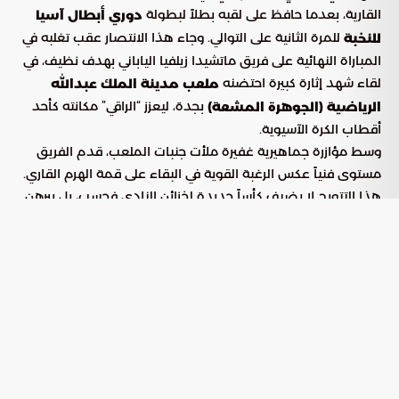
القارية، بعدما حافظ على لقبه بطلاً لبطولة
دوري أبطال آسيا
للمرة الثانية على التوالي. وجاء هذا الانتصار عقب تغلبه في
للنخبة
المباراة النهائية على فريق ماتشيدا زيلفيا الياباني بهدف نظيف، في
لقاء شهد إثارة كبيرة احتضنه
ملعب مدينة الملك عبدالله
بجدة، ليعزز “الراقي” مكانته كأحد
الرياضية (الجوهرة المشعة)
أقطاب الكرة الآسيوية.
وسط مؤازرة جماهيرية غفيرة ملأت جنبات الملعب، قدم الفريق
مستوى فنياً عكس الرغبة القوية في البقاء على قمة الهرم القاري.
هذا التتويج لا يضيف كأساً جديدة لخزائن النادي فحسب، بل يبرهن
على نجاح المشروع الرياضي الحالي وقدرة الفريق على تجاوز
الصعوبات البدنية والتكتيكية أمام أقوى أندية القارة.
رؤية يايسله حول استمرارية النجاح في
“بوابة السعودية”
أعرب المدير الفني ماتياس يايسله عن فخره الشديد بالوصول إلى
منصة التتويج مجدداً، مؤكداً في تصريحاته لـ
أن
بوابة السعودية
الحفاظ على القمة أصعب بكثير من الوصول إليها. وأشار إلى أن