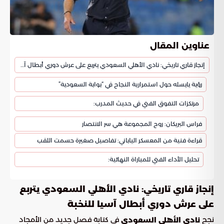
عناوين المقال
إنجاز قاري تاريخي: نادي الأهلي السعودي يتربع على عرش دوري أبطال آسيا للنخبة
رؤية يايسله حول استمرارية النجاح في “بوابة السعودية”
مرتكزات التفوق الفني في حديث المدرب:
فراس البريكان: روح المجموعة هي سر الانتصار
قراءة فنية من المعسكر الياباني: تفاصيل صغيرة حسمت اللقب
تحليل الأداء الفني للمباراة النهائية:
إنجاز قاري تاريخي: نادي الأهلي السعودي يتربع
على عرش دوري أبطال آسيا للنخبة
نجح
في كتابة فصل جديد من الأمجاد
نادي الأهلي السعودي