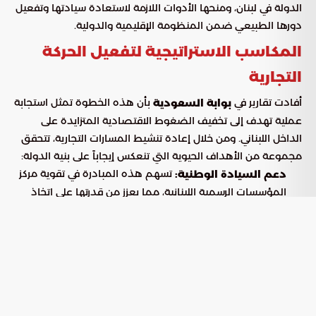
الدولة في لبنان، ومنحها الأدوات اللازمة لاستعادة سيادتها وتفعيل
دورها الطبيعي ضمن المنظومة الإقليمية والدولية.
المكاسب الاستراتيجية لتفعيل الحركة
التجارية
أفادت تقارير في
بأن هذه الخطوة تمثل استجابة
بوابة السعودية
عملية تهدف إلى تخفيف الضغوط الاقتصادية المتزايدة على
الداخل اللبناني. ومن خلال إعادة تنشيط المسارات التجارية، تتحقق
مجموعة من الأهداف الحيوية التي تنعكس إيجاباً على بنية الدولة:
تسهم هذه المبادرة في تقوية مركز
دعم السيادة الوطنية:
المؤسسات الرسمية اللبنانية، مما يعزز من قدرتها على اتخاذ
القرار المستقل وإعادة بناء جسور الثقة مع المجتمع الدولي.
يمثل السوق السعودي شريان
إنعاش القطاعات الإنتاجية:
حياة للمنتجات الزراعية والصناعية اللبنانية، حيث يسهم تدفق
البضائع في تقليل حدة الركود الاقتصادي وتوفير فرص عمل
جديدة ومستدامة.
تعكس هذه التحركات الدور القيادي
تأكيد الريادة السعودية: