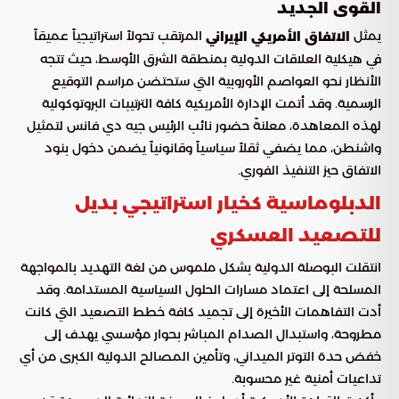
القوى الجديد
يمثل
المرتقب تحولاً استراتيجياً عميقاً
الاتفاق الأمريكي الإيراني
في هيكلية العلاقات الدولية بمنطقة الشرق الأوسط، حيث تتجه
الأنظار نحو العواصم الأوروبية التي ستحتضن مراسم التوقيع
الرسمية. وقد أتمت الإدارة الأمريكية كافة الترتيبات البروتوكولية
لهذه المعاهدة، معلنةً حضور نائب الرئيس جيه دي فانس لتمثيل
واشنطن، مما يضفي ثقلاً سياسياً وقانونياً يضمن دخول بنود
الاتفاق حيز التنفيذ الفوري.
الدبلوماسية كخيار استراتيجي بديل
للتصعيد العسكري
انتقلت البوصلة الدولية بشكل ملموس من لغة التهديد بالمواجهة
المسلحة إلى اعتماد مسارات الحلول السياسية المستدامة. وقد
أدت التفاهمات الأخيرة إلى تجميد كافة خطط التصعيد التي كانت
مطروحة، واستبدال الصدام المباشر بحوار مؤسسي يهدف إلى
خفض حدة التوتر الميداني، وتأمين المصالح الدولية الكبرى من أي
تداعيات أمنية غير محسوبة.