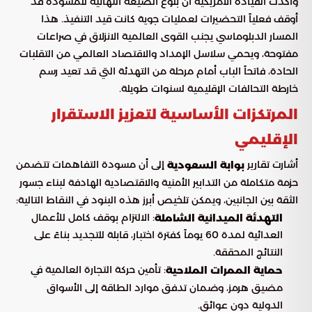
وأكدت القيادة الأمريكية أن بلوغ الصيغة النهائية للمسودة قد
أوقف فعلياً التحضيرات لعمليات جوية كانت قيد التنفيذ. هذا
المسار الدبلوماسي يجنب القوى العالمية الانزلاق في صراعات
مفتوحة، ويحمي سلاسل الإمداد والاقتصاد العالمي من التقلبات
الحادة، فاتحاً الباب أمام مرحلة من التهدئة التي قد تعيد رسم
خارطة التحالفات الإقليمية لسنوات طويلة.
المرتكزات الأساسية لتعزيز الاستقرار
الإقليمي
أشارت تقارير
إلى أن مسودة التفاهمات تتضمن
بوابة السعودية
حزمة متكاملة من التدابير الأمنية والاقتصادية الهادفة لبناء جسور
الثقة بين الجانبين، ويمكن تلخيص أبرز هذه البنود في النقاط التالية:
: الالتزام بوقف كامل للأعمال
التهدئة الميدانية الشاملة
العدائية لمدة 60 يوماً كفترة اختبار، قابلة للتجديد بناءً على
النتائج المحققة.
: تأمين حركة التجارة العالمية في
حماية الممرات الملاحية
مضيق هرمز، وضمان تدفق موارد الطاقة إلى الأسواق
الدولية دون عوائق.