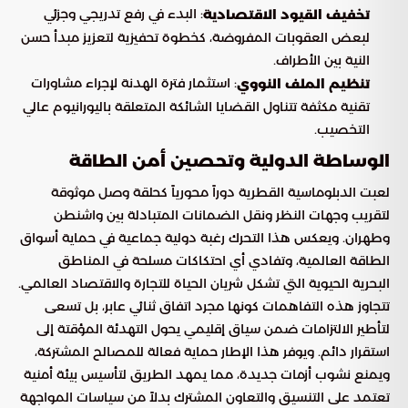
: البدء في رفع تدريجي وجزئي
تخفيف القيود الاقتصادية
لبعض العقوبات المفروضة، كخطوة تحفيزية لتعزيز مبدأ حسن
النية بين الأطراف.
: استثمار فترة الهدنة لإجراء مشاورات
تنظيم الملف النووي
تقنية مكثفة تتناول القضايا الشائكة المتعلقة باليورانيوم عالي
التخصيب.
الوساطة الدولية وتحصين أمن الطاقة
لعبت الدبلوماسية القطرية دوراً محورياً كحلقة وصل موثوقة
لتقريب وجهات النظر ونقل الضمانات المتبادلة بين واشنطن
وطهران. ويعكس هذا التحرك رغبة دولية جماعية في حماية أسواق
الطاقة العالمية، وتفادي أي احتكاكات مسلحة في المناطق
البحرية الحيوية التي تشكل شريان الحياة للتجارة والاقتصاد العالمي.
تتجاوز هذه التفاهمات كونها مجرد اتفاق ثنائي عابر، بل تسعى
لتأطير الالتزامات ضمن سياق إقليمي يحول التهدئة المؤقتة إلى
استقرار دائم. ويوفر هذا الإطار حماية فعالة للمصالح المشتركة،
ويمنع نشوب أزمات جديدة، مما يمهد الطريق لتأسيس بيئة أمنية
تعتمد على التنسيق والتعاون المشترك بدلاً من سياسات المواجهة