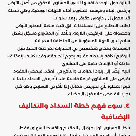
الإثارة حول الوحدة نفسها تنسي المشتري التحقق من أصل الأرض
ورخص البناء وموقف المشروع أمام الجهات الرسمية، وهي نقطة
قد تتحول إلى كابوس حقيقي بعد سنوات.
اطلب الاطلاع على المستندات التي تثبت ملكية المطور للأرض
وحصوله على التراخيص اللازمة، وتأكد أن المشروع مسجّل بشكل
سليم لدى الجهة المسؤولة عن المنطقة العمرانية.
الاستعانة بمحامٍ متخصص في العقارات لمراجعة العقد قبل
التوقيع تكلفة بسيطة مقارنة بحجم الصفقة، وقد تكشف بنودًا غير
عادلة أو التزامات خفية على المشتري.
انتبه أيضًا إلى بنود الغرامات والتأخير في العقد، فبعض العقود
تفرض على المشتري غرامة قاسية عند تأخره في السداد بينما لا
تلزم المطور بأي تعويض مماثل إذا تأخر في التسليم، وهو خلل
يجب التفاوض عليه قبل الإمضاء.
٤. سوء فهم خطة السداد والتكاليف
الإضافية
ينظر المشتري لأول مرة إلى المقدم والقسط الشهري فقط،
ويغفل أن السعر المعلن لا يشمل غالبًا رسوم الصيانة، ووديعة