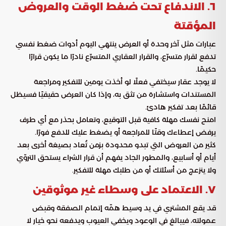
٦. الاندفاع تحت ضغط الوقت والعروض
المؤقتة
عبارات مثل آخر وحدة أو العرض ينتهي اليوم أدوات ضغط نفسي
تدفع لقرار متسرّع، والقرار العقاري المتسرّع نادرًا ما يكون قرارًا
حكيمًا.
لا يوجد عقار سيختفي فعلًا لو أخذت يومين للتفكير ومراجعة
المستندات واستشارة من تثق به، وإذا كان العرض حقيقيًا فسيظل
قائمًا بعد تفكير هادئ.
امنح نفسك مهلة كافية قبل التوقيع، وتعامل بحذر مع أي طرف
يرفض إعطاءك وقتًا للمراجعة أو يضغط عليك للدفع فورًا.
كثير من العروض التي تبدو محدودة بزمن تُعاد بصيغة أخرى بعد
أيام أو أسابيع، والمطور الجاد يفهم أن قرار الشراء يستحق التروّي
ولا ينزعج من أسئلتك أو من طلبك مهلة للتفكير.
٧. الاعتماد على وسطاء غير موثوقين
قد يقع المشتري في يد وسيط همّه إتمام الصفقة وقبض
عمولته، فيبالغ في الوعود ويخفي العيوب ويدفعه نحو خيار لا