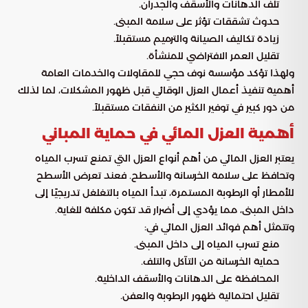
تلف الدهانات والأسقف والجدران.
حدوث تشققات تؤثر على سلامة المبنى.
زيادة تكاليف الصيانة والترميم مستقبلاً.
تقليل العمر الافتراضي للمنشأة.
ولهذا تؤكد مؤسسة نوف حجي للمقاولات والخدمات العامة
أهمية تنفيذ أعمال العزل الوقائي قبل ظهور المشكلات، لما لذلك
من دور كبير في توفير الكثير من النفقات مستقبلاً.
أهمية العزل المائي في حماية المباني
يعتبر العزل المائي من أهم أنواع العزل التي تمنع تسرب المياه
وتحافظ على سلامة الخرسانة والأسطح. فعند تعرض الأسطح
للأمطار أو الرطوبة المستمرة، تبدأ المياه بالتغلغل تدريجيًا إلى
داخل المبنى، مما يؤدي إلى أضرار قد تكون مكلفة للغاية.
وتتمثل أهم فوائد العزل المائي في:
منع تسرب المياه إلى داخل المبنى.
حماية الخرسانة من التآكل والتلف.
المحافظة على الدهانات والأسقف الداخلية.
تقليل احتمالية ظهور الرطوبة والعفن.