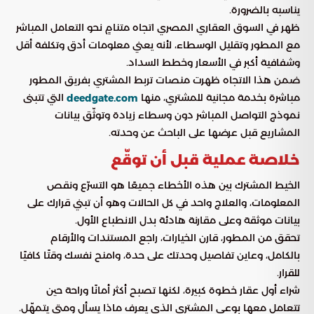
يناسبه بالضرورة.
ظهر في السوق العقاري المصري اتجاه متنامٍ نحو التعامل المباشر
مع المطور وتقليل الوسطاء، لأنه يعني معلومات أدق وتكلفة أقل
وشفافية أكبر في الأسعار وخطط السداد.
ضمن هذا الاتجاه ظهرت منصات تربط المشتري بفريق المطور
مباشرة بخدمة مجانية للمشتري، منها
التي تتبنى
deedgate.com
نموذج التواصل المباشر دون وسطاء زيادة وتوثّق بيانات
المشاريع قبل عرضها على الباحث عن وحدته.
خلاصة عملية قبل أن توقّع
الخيط المشترك بين هذه الأخطاء جميعًا هو التسرّع ونقص
المعلومات، والعلاج واحد في كل الحالات وهو أن تبني قرارك على
بيانات موثقة وعلى مقارنة هادئة بدل الانطباع الأول.
تحقق من المطور، قارن الخيارات، راجع المستندات والأرقام
بالكامل، وعاين تفاصيل وحدتك على حدة، وامنح نفسك وقتًا كافيًا
للقرار.
شراء أول عقار خطوة كبيرة، لكنها تصبح أكثر أمانًا وراحة حين
تتعامل معها بوعي المشتري الذي يعرف ماذا يسأل ومتى يتمهّل.