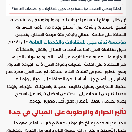
لماذا يفضل العملاء مؤسسة نوف حجي للمقاولات والخدمات العامة؟
في ظل الارتفاع المستمر لدرجات الحرارة والرطوبة في مدينة جدة،
أصبح الاستعانة بـ شركة عزل أسطح بجدة من الأمور الضرورية
للحفاظ على سلامة المباني وتوفير بيئة مريحة للسكان. وتحرص
على تقديم
مؤسسة نوف حجي للمقاولات والخدمات العامة
حلول متكاملة للعزل تساعد أصحاب المنازل والفلل والمنشآت
التجارية على حماية ممتلكاتهم من أضرار الحرارة وتسربات المياه،
مع الاعتماد على أحدث التقنيات ومواد العزل ذات الجودة العالية.
ومع التطور الكبير في تقنيات البناء الحديثة، لم يعد العزل مجرد خيار
إضافي، بل أصبح جزءًا أساسيًا من الحفاظ على المباني وإطالة
عمرها الافتراضي وتقليل تكاليف الصيانة واستهلاك الكهرباء. ولهذا
يتجه الكثير من العملاء إلى البحث عن افضل شركة عزل اسطح
بجدة لضمان تنفيذ الأعمال وفق أعلى معايير الجودة.
تأثير الحرارة والرطوبة على المباني في جدة
تتميز مدينة جدة بمناخ حار ورطب معظم فترات العام، وهو ما
يجعل الأسطح والجدران أكثر عرضة للتأثر بالعوامل الجوية المختلفة.