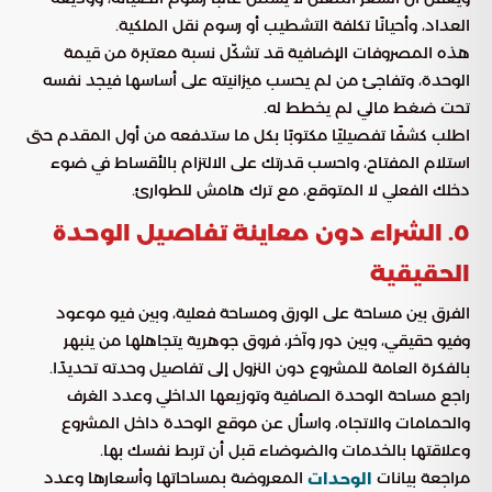
العداد، وأحيانًا تكلفة التشطيب أو رسوم نقل الملكية.
هذه المصروفات الإضافية قد تشكّل نسبة معتبرة من قيمة
الوحدة، وتفاجئ من لم يحسب ميزانيته على أساسها فيجد نفسه
تحت ضغط مالي لم يخطط له.
اطلب كشفًا تفصيليًا مكتوبًا بكل ما ستدفعه من أول المقدم حتى
استلام المفتاح، واحسب قدرتك على الالتزام بالأقساط في ضوء
دخلك الفعلي لا المتوقع، مع ترك هامش للطوارئ.
٥. الشراء دون معاينة تفاصيل الوحدة
الحقيقية
الفرق بين مساحة على الورق ومساحة فعلية، وبين فيو موعود
وفيو حقيقي، وبين دور وآخر، فروق جوهرية يتجاهلها من ينبهر
بالفكرة العامة للمشروع دون النزول إلى تفاصيل وحدته تحديدًا.
راجع مساحة الوحدة الصافية وتوزيعها الداخلي وعدد الغرف
والحمامات والاتجاه، واسأل عن موقع الوحدة داخل المشروع
وعلاقتها بالخدمات والضوضاء قبل أن تربط نفسك بها.
مراجعة بيانات
المعروضة بمساحاتها وأسعارها وعدد
الوحدات