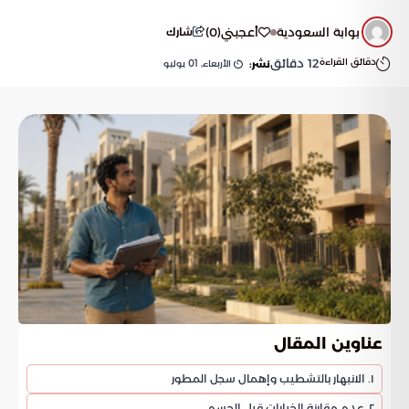
بوابة السعودية
أعجبني
(
0
)
شارك
دقائق القراءة
12
دقائق
الأربعاء, 01 يوليو
نشر:
عناوين المقال
١. الانبهار بالتشطيب وإهمال سجل المطور
٢. عدم مقارنة الخيارات قبل الحسم