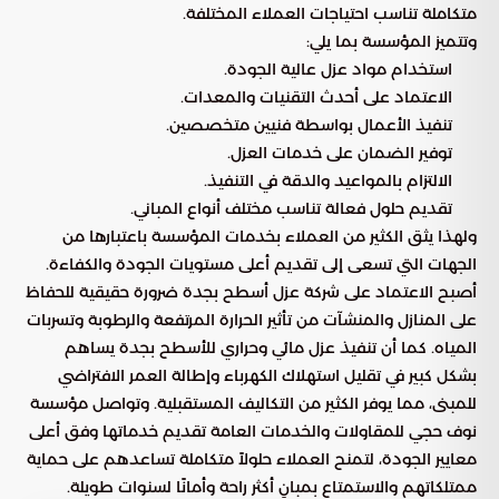
متكاملة تناسب احتياجات العملاء المختلفة.
وتتميز المؤسسة بما يلي:
استخدام مواد عزل عالية الجودة.
الاعتماد على أحدث التقنيات والمعدات.
تنفيذ الأعمال بواسطة فنيين متخصصين.
توفير الضمان على خدمات العزل.
الالتزام بالمواعيد والدقة في التنفيذ.
تقديم حلول فعالة تناسب مختلف أنواع المباني.
ولهذا يثق الكثير من العملاء بخدمات المؤسسة باعتبارها من
الجهات التي تسعى إلى تقديم أعلى مستويات الجودة والكفاءة.
أصبح الاعتماد على شركة عزل أسطح بجدة ضرورة حقيقية للحفاظ
على المنازل والمنشآت من تأثير الحرارة المرتفعة والرطوبة وتسربات
المياه. كما أن تنفيذ عزل مائي وحراري للأسطح بجدة يساهم
بشكل كبير في تقليل استهلاك الكهرباء وإطالة العمر الافتراضي
للمبنى، مما يوفر الكثير من التكاليف المستقبلية. وتواصل مؤسسة
نوف حجي للمقاولات والخدمات العامة تقديم خدماتها وفق أعلى
معايير الجودة، لتمنح العملاء حلولاً متكاملة تساعدهم على حماية
ممتلكاتهم والاستمتاع بمبانٍ أكثر راحة وأمانًا لسنوات طويلة.