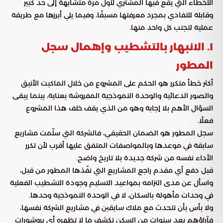
الأخطاء التي يقع فيها المشتري لأول مرة متشابهة إلى حد كبير
وقابلة للتفادي بمجرد معرفتها مسبقًا، وفيما يلي أبرزها مع طريقة
عملية لتجنب كل واحد منها.
١. الانبهار بالتشطيب وإهمال سجل
المطور
أكثر خطأ متكرر هو الحكم على المشروع من خلال الماكيت الأنيق
والصور الدعائية والوحدة النموذجية المفروشة بعناية، بينما يبقى
السؤال الأهم بلا إجابة وهو من الذي يقف خلف هذا المشروع
فعلًا.
سجل المطور هو الضمان الحقيقي، فالشركة التي سلّمت مشاريع
سابقة في موعدها وبالمواصفات المتفق عليها أقرب لأن تكرر
الأداء نفسه من شركة جديدة بلا تاريخ واضح.
قبل دفع أي مقدم راجع المشاريع التي نفّذها المطور من قبل،
واسأل عن مدى التزامه بمواعيد التسليم وجودة التشطيب الفعلية
في وحدات مأهولة بالسكان، لا في الوحدة النموذجية وحدها.
ولا بأس بأن تتحدث مع ملاك سابقين في مشاريع الشركة نفسها،
فآراؤهم بعد سنوات من السكن تكشف ما لا تظهره أي بروشورات