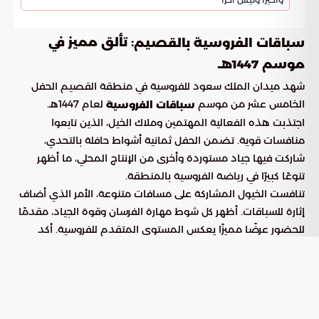
: تألق مميز في
سباقات الفروسية بالقصيم
موسم 1447هـ
شهد ميدان الملك سعود للفروسية في منطقة القصيم الحفل
الخامس عشر من موسم
لعام 1447هـ.
سباقات الفروسية
اجتذبت هذه الفعالية المهتمين وملاك الخيل، الذين تابعوا
منافسات قوية. تضمن الحفل ثمانية أشواط حافلة بالتحدي،
شاركت فيها جياد مستوردة وأخرى من الإنتاج المحلي، ما أظهر
تنوعًا كبيرًا في رياضة الفروسية بالمنطقة.
تنافست الخيول المشاركة على مسافات متنوعة، الأمر الذي أضاف
إثارة للسباقات. أظهر كل شوط مهارة الفرسان وقوة الجياد، مقدمًا
للحضور عرضًا مميزًا يعكس المستوى المتقدم للفروسية. أكد
الحفل اهتمام المنطقة بسباقات الخيل وسعيها لتطويرها.
انطلاق الأشواط الأولى: منافسات حامية
افتتحت فعاليات الحفل بشوط مثير. نال الجواد
لمالكه
وقادي
ماجد المرشدي المركز الأول. خصص هذا الشوط للخيول