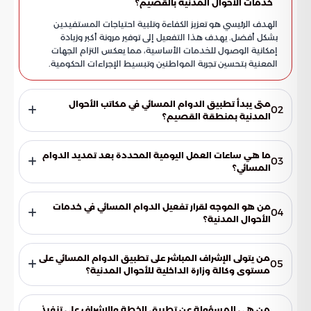
خدمات الأحوال المدنية بالقصيم؟
الهدف الرئيسي هو تعزيز الكفاءة وتلبية احتياجات المستفيدين
بشكل أفضل. يهدف هذا التفعيل إلى توفير مرونة أكبر وزيادة
إمكانية الوصول للخدمات الأساسية، مما يعكس التزام الجهات
المعنية بتحسين تجربة المواطنين وتبسيط الإجراءات الحكومية.
متى يبدأ تطبيق الدوام المسائي في مكاتب الأحوال
02
المدنية بمنطقة القصيم؟
يبدأ تطبيق الدوام المسائي في الثالث من فبراير لعام 2026. يستمر
هذا الإجراء حتى السادس والعشرين من مارس 2026، وذلك لإتاحة
ما هي ساعات العمل اليومية المحددة بعد تمديد الدوام
03
وقت أطول لاستقبال المراجعين وإنهاء معاملاتهم بيسر وسهولة.
المسائي؟
سيشمل الدوام اليومي فترة تمتد من الساعة الثامنة صباحًا حتى
الساعة الثامنة مساءً. يتيح هذا التمديد للعديد من الأفراد فرصة
من هو الموجه لقرار تفعيل الدوام المسائي في خدمات
04
إنجاز معاملاتهم خارج أوقات العمل التقليدية، مما يزيد من مرونة
الأحوال المدنية؟
الحصول على الخدمات.
جاء قرار تفعيل الدوام المسائي استجابة لتوجيهات الأمير عبدالعزيز
بن سعود بن نايف بن عبدالعزيز، وزير الداخلية. تعكس هذه
من يتولى الإشراف المباشر على تطبيق الدوام المسائي على
05
التوجيهات حرص القيادة على تطوير الخدمات الحكومية لتلبية
مستوى وكالة وزارة الداخلية للأحوال المدنية؟
احتياجات المواطنين بشكل فعال.
يحظى هذا الإجراء بمتابعة وإشراف مباشر من اللواء الدكتور صالح
بن سعد المربع، المشرف على وكالة وزارة الداخلية للأحوال المدنية.
من هي المسؤولة عن تطبيق الخطة والإشراف على تنفيذ