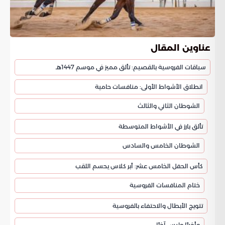
عناوين المقال
سباقات الفروسية بالقصيم: تألق مميز في موسم 1447هـ
انطلاق الأشواط الأولى: منافسات حامية
الشوطان الثاني والثالث
تألق بارز في الأشواط المتوسطة
الشوطان الخامس والسادس
كأس الحفل الخامس عشر: أبر كلاس يحسم اللقب
ختام المنافسات الفروسية
تتويج الأبطال والاحتفاء بالفروسية
وأخيرًا وليس آخرًا