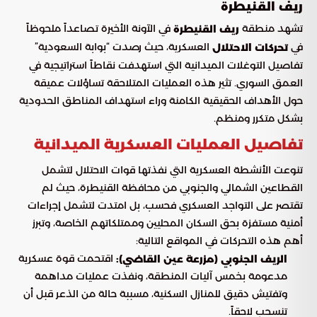
ريف القنيطرة
تشهد منطقة
في الآونة الأخيرة تصاعداً ملحوظاً
ريف القنيطرة
في
العسكرية، حيث رصدت “بوابة السعودية”
تحركات الاحتلال
تفاصيل التوغلات الميدانية التي استهدفت نقاطاً استراتيجية في
العمق السوري. تثير هذه العمليات المتلاحقة تساؤلات عميقة
حول الأهداف الحقيقية الكامنة وراء استهداف المناطق الحدودية
بشكل متكرر ومنظم.
تفاصيل العمليات العسكرية الميدانية
تنوعت الأنشطة العسكرية التي نفذتها قوات الاحتلال لتشمل
القطاعين الشمالي والجنوبي من محافظة القنيطرة، حيث لم
تقتصر على التواجد العسكري فحسب، بل امتدت لتشمل إجراءات
أمنية مستفزة بحق السكان المحليين وممتلكاتهم الخاصة، وتبرز
أهم هذه التحركات في المواقع التالية:
اقتحمت قوة عسكرية
الريف الجنوبي (مزرعة عين القاضي):
مدعومة بخمس آليات المنطقة، ونفذت عمليات مداهمة
وتفتيش دقيق للمنازل السكنية، مسببة حالة من الذعر قبل أن
تنسحب لاحقاً.