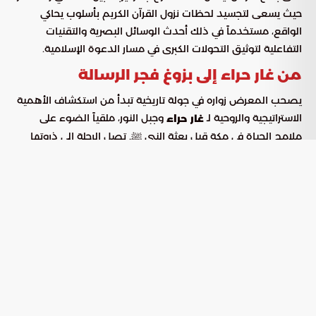
حيث يسعى لتجسيد لحظات نزول القرآن الكريم بأسلوب يحاكي
الواقع، مستخدماً في ذلك أحدث الوسائل البصرية والتقنيات
التفاعلية لتوثيق التحولات الكبرى في مسار الدعوة الإسلامية.
من غار حراء إلى بزوغ فجر الرسالة
يصحب المعرض زواره في جولة تاريخية تبدأ من استكشاف الأهمية
الاستراتيجية والروحية لـ
وجبل النور، ملقياً الضوء على
غار حراء
ملامح الحياة في مكة قبل بعثة النبي ﷺ. تصل الرحلة إلى ذروتها
الدرامية عند تمثيل لقاء النبي بجبريل عليه السلام، حيث تُعرض آيات
الوحي الأولى بدقة علمية متناهية، تندمج فيها المؤثرات الحديثة
لتمنح الزائر شعوراً بقدسية اللحظة.
الأدوات التقنية والابتكار في العرض
أشارت
إلى أن المعرض يعتمد على منظومة
بوابة السعودية
تكنولوجية متطورة صُممت لتعزيز التجربة المعرفية ودمج الزوار في
الأحداث، وتتمثل أبرز هذه الوسائل في:
: تتيح استعراض الأحداث التاريخية
منصات رقمية تفاعلية
بتسلسل دقيق وتفصيلي.