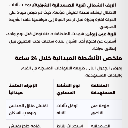
توغلت آليات
الريف الشمالي (قرية الصمدانية الشرقية):
الاحتلال لإنشاء نقطة تفتيش مؤقتة، حيث تم فرض قيود على
الحركة لفترة وجيزة قبل تراجع القوة إلى مواقعها خلف الشريط
الحدودي.
شهدت المنطقة حادثة توغل قبل يوم واحد،
قرية عين زيوان:
أسفرت عن احتجاز أحد الشبان لعدة ساعات تحت التحقيق قبل
إطلاق سراحه.
ملخص الأنشطة الميدانية خلال 24 ساعة
يعرض الجدول التالي طبيعة الانتهاكات المسجلة في القرى
والبلدات المستهدفة:
المنطقة
نوع النشاط
الإجراء المتخذ
المستهدفة
العسكري
ميدانياً
مزرعة عين
توغل بآليات
تفتيش منازل المدنيين
القاضي
ثقيلة
وترهيب السكان
الصمدانية
استحداث نقاط
إقامة حاجز تفتيش