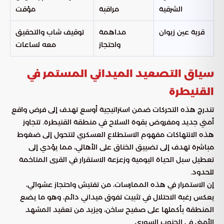
الشرقية
مراقبة
مؤقت
قرية عين زيوان
مداهمة
توقيف شاب والتحقيق
واحتجاز
معه لساعات
سياق التصعيد الميداني المستمر في
القنيطرة
تندرج هذه التحركات ضمن استراتيجية أوسع تهدف إلى فرض واقع
أمني جديد ومفروض بقوة السلاح في منطقة القنيطرة. تتجاوز
هذه الانتهاكات مفهوم الاستطلاع العسكري لتتحول إلى ضغوط
مباشرة تهدف إلى تضييق الخناق على الأهالي، مما يؤدي إلى
تعطيل سبل الحياة اليومية وزعزعة الاستقرار في القرى المتاخمة
للحدود.
إن الاستمرار في هذه الممارسات، من تفتيش واحتجاز عشوائي،
يعكس رغبة الاحتلال في تثبيت تفوق ميداني دائم، وهو ما يضع
المنطقة بأكملها على صفيح ساخن، ويزيد من تعقيد المشهد
الأمني في الجنوب السوري.