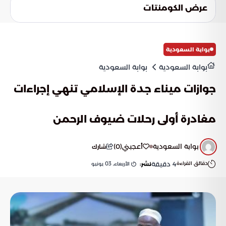
في تقليل حالة عدم اليقين لدى المسافرين. وتظهر هذه التدابير
عرض الكومنتات
مدى الالتزام بالتنسيق اللوجستي الحديث لمواجهة التحديات
التشغيلية الطارئة بفعالية.
بوابة السعودية
بوابة السعودية
بوابة السعودية
جوازات ميناء جدة الإسلامي تنهي إجراءات
مغادرة أولى رحلات ضيوف الرحمن
بوابة السعودية
أعجبني
(
0
)
شارك
دقائق القراءة
4
دقيقة
الأربعاء, 03 يونيو
نشر: