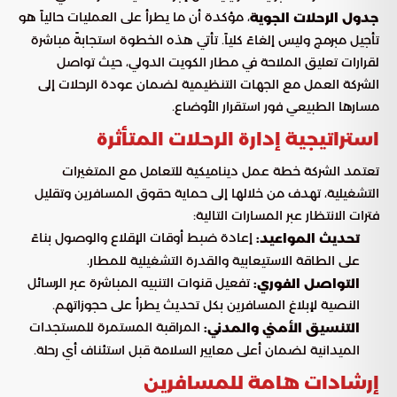
، مؤكدة أن ما يطرأ على العمليات حالياً هو
جدول الرحلات الجوية
تأجيل مبرمج وليس إلغاءً كلياً. تأتي هذه الخطوة استجابةً مباشرة
لقرارات تعليق الملاحة في مطار الكويت الدولي، حيث تواصل
الشركة العمل مع الجهات التنظيمية لضمان عودة الرحلات إلى
مسارها الطبيعي فور استقرار الأوضاع.
استراتيجية إدارة الرحلات المتأثرة
تعتمد الشركة خطة عمل ديناميكية للتعامل مع المتغيرات
التشغيلية، تهدف من خلالها إلى حماية حقوق المسافرين وتقليل
فترات الانتظار عبر المسارات التالية:
إعادة ضبط أوقات الإقلاع والوصول بناءً
تحديث المواعيد:
على الطاقة الاستيعابية والقدرة التشغيلية للمطار.
تفعيل قنوات التنبيه المباشرة عبر الرسائل
التواصل الفوري:
النصية لإبلاغ المسافرين بكل تحديث يطرأ على حجوزاتهم.
المراقبة المستمرة للمستجدات
التنسيق الأمني والمدني:
الميدانية لضمان أعلى معايير السلامة قبل استئناف أي رحلة.
إرشادات هامة للمسافرين