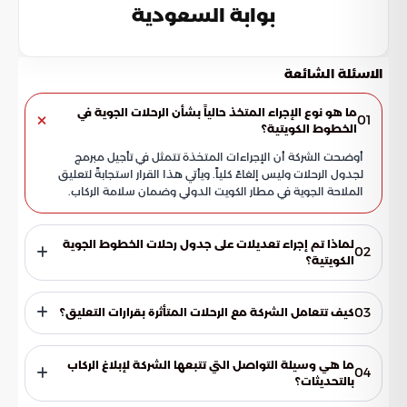
بوابة السعودية
الاسئلة الشائعة
ما هو نوع الإجراء المتخذ حالياً بشأن الرحلات الجوية في
01
الخطوط الكويتية؟
أوضحت الشركة أن الإجراءات المتخذة تتمثل في تأجيل مبرمج
لجدول الرحلات وليس إلغاءً كلياً. ويأتي هذا القرار استجابةً لتعليق
الملاحة الجوية في مطار الكويت الدولي وضمان سلامة الركاب.
لماذا تم إجراء تعديلات على جدول رحلات الخطوط الجوية
02
الكويتية؟
تم إجراء هذه التعديلات استجابةً لقرارات تعليق الملاحة في مطار
الكويت الدولي. وتعمل الشركة حالياً بالتنسيق مع الجهات
03
كيف تتعامل الشركة مع الرحلات المتأثرة بقرارات التعليق؟
التنظيمية لضمان استئناف الرحلات بشكل طبيعي فور استقرار
الأوضاع الميدانية.
تعتمد الشركة استراتيجية ديناميكية تهدف لحماية حقوق
المسافرين وتقليل فترات الانتظار. تشمل هذه الخطة إعادة ضبط
ما هي وسيلة التواصل التي تتبعها الشركة لإبلاغ الركاب
04
أوقات الإقلاع والوصول بناءً على القدرة التشغيلية المتاحة للمطار
بالتحديثات؟
في الوقت الراهن.