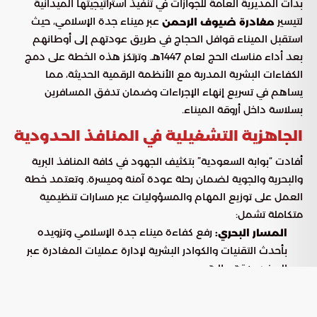
بدأت المديرية العامة للجوازات في تنفيذ استراتيجيتها الميدانية
لتيسير
عبر ميناء جدة الإسلامي، حيث
مغادرة ضيوف الرحمن
استقبل الميناء قوافل الحجاج في طريق عودتهم إلى أوطانهم
بعد أداء مناسك الحج لعام 1447هـ. وترتكز هذه الخطة على دمج
الكفاءات البشرية المدربة مع الأنظمة الرقمية الحديثة، مما
يساهم في تسريع إنهاء الإجراءات وضمان تدفق المسافرين
بسلاسة داخل أروقة الميناء.
الجاهزية التشغيلية في المنافذ الحدودية
أفادت “بوابة السعودية” بتكثيف الجهود في كافة المنافذ البرية
والبحرية والجوية لضمان رحلة عودة آمنة وميسرة. وتعتمد خطة
العمل على توزيع المهام والمسؤوليات عبر مسارات تنظيمية
متكاملة تشمل:
رفع كفاءة ميناء جدة الإسلامي وتزويده
المسار البحري:
بأحدث التقنيات والكوادر البشرية لإدارة عمليات المغادرة عبر
السفن بدقة عالية.
تطوير الأنظمة التقنية في المطارات لسرعة
المسار الجوي:
فحص وثائق السفر، مما يقلص فترات الانتظار إلى مستويات