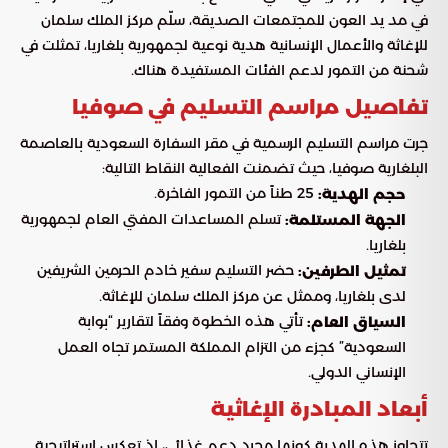
في مد يد العون للمجتمعات الصديقة، سلّم مركز الملك سلمان
للإغاثة والأعمال الإنسانية هدية نوعية لجمهورية بلغاريا، تمثلت في
شحنة من التمور لدعم الفئات المستفيدة هناك.
تفاصيل مراسم التسليم في صوفيا
جرت مراسم التسليم الرسمية في مقر السفارة السعودية بالعاصمة
البلغارية صوفيا، حيث تضمنت الفعالية النقاط التالية:
25 طناً من التمور الفاخرة.
حجم الهدية:
تسلم المساعدات المفتي العام لجمهورية
الجهة المستلمة:
بلغاريا.
حضر التسليم سفير خادم الحرمين الشريفين
تمثيل الطرفين:
لدى بلغاريا، وممثل عن مركز الملك سلمان للإغاثة.
تأتي هذه الخطوة وفقاً لتقارير “بوابة
السياق العام:
السعودية” كجزء من التزام المملكة المستمر تجاه العمل
الإنساني الدولي.
أبعاد المبادرة الإغاثية
تتجاوز هذه الهدية كونها مجرد دعم غذائي، إذ تعكس استراتيجية