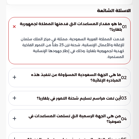
الاسئلة الشائعة
ما هو مقدار المساعدات التي قدمتها المملكة لجمهورية
01
بلغاريا؟
قدمت المملكة العربية السعودية، ممثلة في مركز الملك سلمان
للإغاثة والأعمال الإنسانية، شحنة تزن 25 طناً من التمور الفاخرة
كهدية لجمهورية بلغاريا، وذلك في إطار جهودها الإنسانية
المستمرة.
ما هي الجهة السعودية المسؤولة عن تنفيذ هذه
02
المبادرة الإغاثية؟
يعتبر مركز الملك سلمان للإغاثة والأعمال الإنسانية هو الجهة
المسؤولة عن تقديم وتسليم هذه المساعدات، وذلك تماشياً مع
03
أين تمت مراسم تسليم شحنة التمور في بلغاريا؟
دوره الريادي في مد يد العون للمجتمعات الصديقة حول العالم.
أقيمت مراسم التسليم الرسمية لهذه الهدية الإنسانية في مقر
سفارة خادم الحرمين الشريفين بالعاصمة البلغارية صوفيا، مما
من هي الجهة الرسمية التي تسلمت المساعدات في
04
يعكس الأهمية الدبلوماسية والإنسانية لهذا الحدث.
صوفيا؟
تولى المفتي العام لجمهورية بلغاريا مهمة تسلم شحنة التمور
المقدمة من المملكة، حيث سيتم توجيه هذه المساعدات لدعم