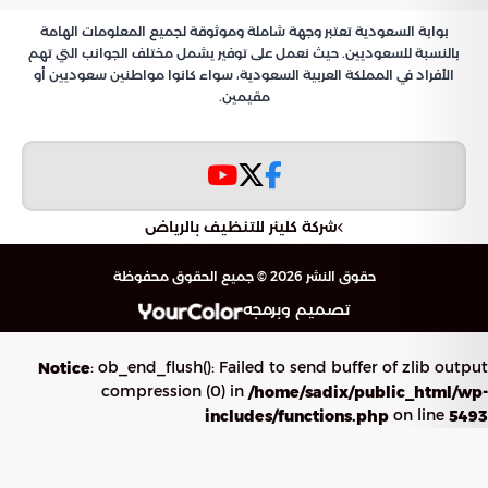
تقنية متقدمة تتيح للراغبين في اقتناء لوحات ذات أرقام ورموز
فريدة التنافس عليها رقمياً. وتأتي هذه المبادرة عبر “بوابة
السعودية” لتعزيز معايير الشفافية وفتح آفاق المشاركة أمام
الجميع دون الحاجة للتواجد الميداني، مما يسهل عملية الاقتناء
بأسلوب عصري ومنظم.
خطوات الدخول في مزاد اللوحات
الإلكتروني
للاستفادة من هذه الخدمة والمشاركة في المزايدة بفاعلية، قامت
الجهات المعنية بتحديد مسار تقني واضح عبر منصة أبشر يتضمن
الخطوات التالية:
الولوج إلى الحساب الشخصي للمستخدم عبر منصة أبشر
الإلكترونية.
الانتقال إلى القائمة الرئيسية واختيار تبويب “خدماتي”.
تحديد “قطاع المرور” من قائمة الخدمات الحكومية المتاحة.
الدخول على أيقونة “خدمة مزاد اللوحات الإلكتروني” لاستعراض
الخيارات وبدء المزايدة.