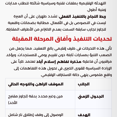
التهدئة الإقليمية بملفات تقنية وسياسية شائكة تتطلب مدايات
زمنية أطول.
: تشدد طهران على أن العبرة
ربط النجاح بالتنفيذ الفعلي
ليست في النصوص بل في الأفعال، مطالبة بضمانات واقعية
لتجاوز تجارب سابقة اتسمت بعدم الالتزام من الأطراف المقابلة.
تحديات التنفيذ وآفاق المرحلة المقبلة
تأتي هذه التحركات في ظرف إقليمي بالغ التعقيد، مما يجعل من
الصعب التنبؤ بمسارات ثابتة دون تقييم يومي للمستجدات. ويؤكد
مراقبون أن فاعلية
تعتمد كلياً على
مذكرة تفاهم إسلام آباد
الإرادة السياسية للقوى الكبرى في تحويل هذه التفاهمات إلى
واقع ملموس ينهي حالة الاستنزاف الإقليمي.
الجانب
الموقف الراهن والتوجه الحالي
مرن وغير محدد بدقة (تجاوز مقترح
الجدول الزمني
الأحد)
الوصول إلى وقف إطلاق نار شامل
الهدف