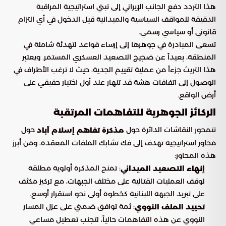
هذا التردد دفع الجانب الإيراني إلى تبني استراتيجية المراقبة
الدقيقة للمواقف السياسية والميدانية قبل الدخول في أي التزام
قانوني أو سياسي رسمي.
تسعى المبادرة في جوهرها إلى إرساء قواعد لتهدئة شاملة في
المنطقة، بعيداً عن ضجيج التصعيد العسكري المستمر. ويعتبر
هذا التريث جزءاً من عملية تقييم الجدية، حيث لا ترغب الأطراف في
الوصول إلى اتفاقات هشة قد تنهار عند أول اختبار حقيقي على
أرض الواقع.
الركائز الجوهرية للتفاهمات المرتقبة
تتمحور النقاشات الدائرة حول
حول
مذكرة تفاهم إسلام آباد
محاور استراتيجية تهدف إلى فك تشابك الملفات المعقدة، ومن أبرز
هذه المحاور:
: تمنح المذكرة أولوية مطلقة
إنهاء التصعيد الميداني
لوقف العمليات القتالية على مختلف الجبهات، مع تركيز مكثف
على تبريد الجبهة اللبنانية كخطوة أولى نحو استقرار أوسع.
: ثمة توافق ضمني على عزل المسار
تحييد الملف النووي
النووي عن هذه التفاهمات حالياً، لتجنب تعطيل مساعي