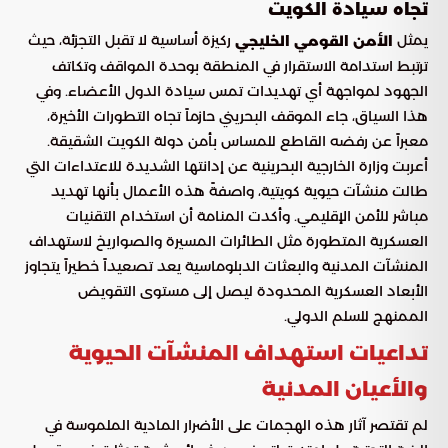
تجاه سيادة الكويت
يمثل
ركيزة أساسية لا تقبل التجزئة، حيث
الأمن القومي الخليجي
ترتبط استدامة الاستقرار في المنطقة بوحدة المواقف وتكاتف
الجهود لمواجهة أي تهديدات تمس سيادة الدول الأعضاء. وفي
هذا السياق، جاء الموقف البحريني حازماً تجاه التطورات الأخيرة،
معبراً عن رفضه القاطع للمساس بأمن دولة الكويت الشقيقة.
أعربت وزارة الخارجية البحرينية عن إدانتها الشديدة للاعتداءات التي
طالت منشآت حيوية كويتية، واصفةً هذه الأعمال بأنها تهديد
مباشر للأمن الإقليمي. وأكدت المنامة أن استخدام التقنيات
العسكرية المتطورة مثل الطائرات المسيرة والصواريخ لاستهداف
المنشآت المدنية والبعثات الدبلوماسية يعد تصعيداً خطيراً يتجاوز
الأبعاد العسكرية المحدودة ليصل إلى مستوى التقويض
الممنهج للسلم الدولي.
تداعيات استهداف المنشآت الحيوية
والأعيان المدنية
لم تقتصر آثار هذه الهجمات على الأضرار المادية الملموسة في