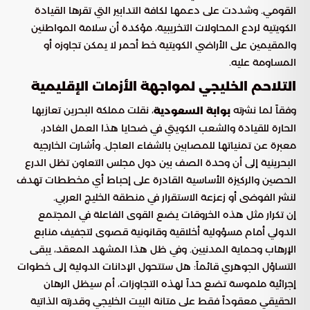
القومي. وشددت على دعمها لكافة التدابير التي تقرها القيادة
الكويتية لردع المحاولات التخريبية، مؤكدة أن سلامة المواطنين
والمقيمين على الأراضي الكويتية خط أحمر لا يمكن تجاوزه أو
المساومة عليه.
التلاحم الخليجي لمواجهة الأزمات الإقليمية
وفقاً لما نشرته
، نقلت مملكة البحرين تعازيها
بوابة السعودية
الحارة للقيادة والشعب الكويتي في ضحايا هذا العمل الغادر،
معبرة عن تمنياتها للمصابين بالشفاء العاجل. وأشارت الخارجية
البحرينية إلى أن وحدة الصف بين دول مجلس التعاون تظل الدرع
الحصين والركيزة الأساسية القادرة على إحباط أي مخططات تهدف
لنشر الفوضى أو زعزعة الاستقرار في منطقة الخليج العربي.
إن تكرار مثل هذه الخروقات يضع القوى الفاعلة في المجتمع
الدولي أمام مسؤولية أخلاقية وقانونية قصوى لتجفيف منابع
الإرهاب وحماية المدنيين. وفي ظل هذا المشهد المعقد، يبقى
التساؤل الجوهري قائماً: هل ستتحول الإدانات الدولية إلى خطوات
إجرائية ملموسة تضع حداً لهذه التجاوزات، أم سيظل الرهان
الحقيقي معقوداً فقط على متانة البيت الخليجي وقدرته الذاتية