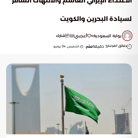
الاعتداء الإيراني الغاشم والانتهاك السافر
لسيادة البحرين والكويت
بوابة السعودية
أعجبني
(
0
)
شارك
دقائق القراءة
5
دقيقة
الخميس, 04 يونيو
نشر: