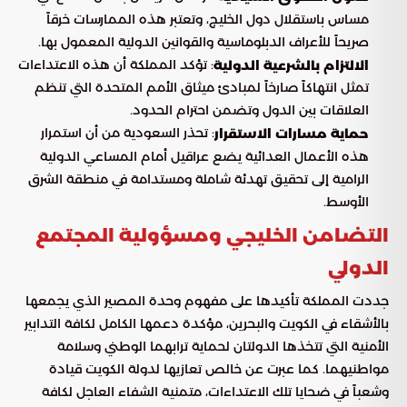
مساس باستقلال دول الخليج، وتعتبر هذه الممارسات خرقاً
صريحاً للأعراف الدبلوماسية والقوانين الدولية المعمول بها.
: تؤكد المملكة أن هذه الاعتداءات
الالتزام بالشرعية الدولية
تمثل انتهاكاً صارخاً لمبادئ ميثاق الأمم المتحدة التي تنظم
العلاقات بين الدول وتضمن احترام الحدود.
: تحذر السعودية من أن استمرار
حماية مسارات الاستقرار
هذه الأعمال العدائية يضع عراقيل أمام المساعي الدولية
الرامية إلى تحقيق تهدئة شاملة ومستدامة في منطقة الشرق
الأوسط.
التضامن الخليجي ومسؤولية المجتمع
الدولي
جددت المملكة تأكيدها على مفهوم وحدة المصير الذي يجمعها
بالأشقاء في الكويت والبحرين، مؤكدة دعمها الكامل لكافة التدابير
الأمنية التي تتخذها الدولتان لحماية ترابهما الوطني وسلامة
مواطنيهما. كما عبرت عن خالص تعازيها لدولة الكويت قيادة
وشعباً في ضحايا تلك الاعتداءات، متمنية الشفاء العاجل لكافة