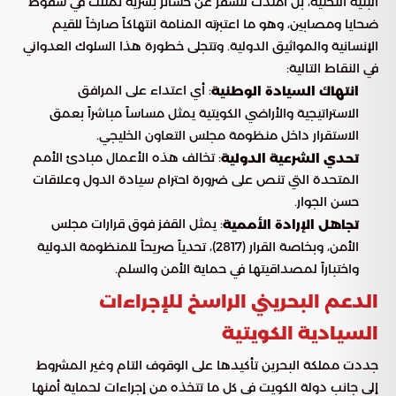
البنية التحتية، بل امتدت لتسفر عن خسائر بشرية تمثلت في سقوط
ضحايا ومصابين، وهو ما اعتبرته المنامة انتهاكاً صارخاً للقيم
الإنسانية والمواثيق الدولية. وتتجلى خطورة هذا السلوك العدواني
في النقاط التالية:
: أي اعتداء على المرافق
انتهاك السيادة الوطنية
الاستراتيجية والأراضي الكويتية يمثل مساساً مباشراً بعمق
الاستقرار داخل منظومة مجلس التعاون الخليجي.
: تخالف هذه الأعمال مبادئ الأمم
تحدي الشرعية الدولية
المتحدة التي تنص على ضرورة احترام سيادة الدول وعلاقات
حسن الجوار.
: يمثل القفز فوق قرارات مجلس
تجاهل الإرادة الأممية
الأمن، وبخاصة القرار (2817)، تحدياً صريحاً للمنظومة الدولية
واختباراً لمصداقيتها في حماية الأمن والسلم.
الدعم البحريني الراسخ للإجراءات
السيادية الكويتية
جددت مملكة البحرين تأكيدها على الوقوف التام وغير المشروط
إلى جانب دولة الكويت في كل ما تتخذه من إجراءات لحماية أمنها