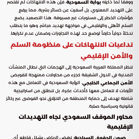
ووفقاً لما ذكرته
، فإن هذه الانتهاكات لم تقتصر
بوابة السعودية
على التهديد المعنوي، بل أسفرت عن خسائر بشرية، مما يرفع
مؤشرات الخطر إلى مستويات غير مسبوقة. هذا التصعيد يضع
السلم الأهلي والإقليمي في مواجهة تهديد مباشر، وهو ما يتطلب
تدخلاً دولياً حازماً لوضع حد لهذه التجاوزات وضمان عدم تكرارها.
تداعيات الانتهاكات على منظومة السلم
والأمن الإقليمي
تنظر المملكة العربية السعودية إلى الهجمات التي تطال المنشآت
المدنية في الدول الشقيقة كجزء من محاولات ممنهجة لتقويض
. الرؤية السعودية في التعامل مع هذه
الأمن الجماعي الخليجي
الأزمات لا تتعامل معها كأحداث عابرة، بل تنطلق من استراتيجية
شاملة تهدف إلى حماية المنطقة من الانزلاق نحو الفوضى عبر ركائز
قانونية وسياسية صلبة.
محاور الموقف السعودي تجاه التهديدات
الإقليمية
: ترفض الرياض بشكل قاطع أي
صون الحقوق السيادية