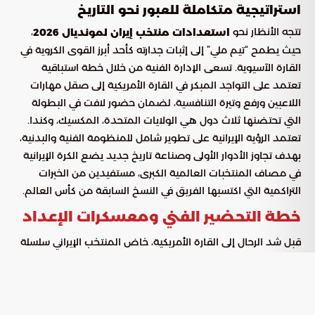
استراتيجية متكاملة للعبور نحو التاريخ
تتجه الأنظار نحو
،
استعدادات منتخب إيران لمونديال 2026
حيث يطمح “تيم ملي” إلى إثبات جدارته كأحد أبرز القوى الكروية في
القارة الآسيوية. تسعى الإدارة الفنية من خلال خطة استباقية
تعتمد على التواجد المبكر في القارة الأمريكية إلى صقل مهارات
اللاعبين ورفع وتيرة التنافسية، لضمان حضور لافت في البطولة
التي تحتضنها ثلاث دول هي الولايات المتحدة، المكسيك، وكندا.
تعتمد الرؤية الإيرانية على تطوير شامل للمنظومة الفنية والبدنية،
بهدف تجاوز الأدوار الأولى وصناعة تاريخ جديد يضع الكرة الإيرانية
في مصاف المنتخبات العالمية الكبرى، مستفيدين من الخبرات
التراكمية التي اكتسبها الفريق في النسخ السابقة من كأس العالم.
خطة التحضير الفني ومعسكرات الإعداد
قبل شد الرحال إلى القارة الأمريكية، خاض المنتخب الإيراني سلسلة
من التدريبات النوعية التي ركزت على تعزيز الجانب الذهني والصلابة
البدنية. الهدف الرئيسي كان خلق مرونة تكتيكية تمكن الفريق من
مجاراة السرعات العالية والقوة البدنية التي تتميز بها المنتخبات
العالمية المشاركة في المونديال.