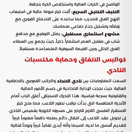
الواضح في الكرات العالية واستخلاص الكرة بنجافة.
أثبت كيلر مرونة عالية في استيعاب
التكيف التكتيكي السريع:
النهج الفني للمدرب، مما ساعده على الاندماج الفوري مع
زملائه وتشكيل جدار دفاعي متماسك.
يمثل التوقيع مع مدافع
مشروع استثماري مستقبلي:
شاب في مقتبل العمر استثماراً ذكياً، حيث يجمع بين العطاء
الفني الحالي وبين القيمة السوقية المتصاعدة مستقبلاً.
كواليس الاتفاق وحماية مكتسبات
النادي
اتسمت المفاوضات بين
والجانب القبرصي بالاحترافية
نادي الاتحاد
العالية، حيث نجحت الإدارة الاتحادية في حسم الأمور المالية
والقانونية بسرعة قياسية. هذا التحرك الاستباقي أغلق الباب أمام
الأندية المنافسة التي بدأت تراقب تطور اللاعب، مما منح كيلر
الاستقرار النفسي اللازم للتركيز على مسيرته الكروية بقميص النادي.
إن تحويل عقد اللاعب إلى انتقال دائم يمنحه دافعاً معنوياً كبيراً
لتقديم أقصى ما لديه، لاسيما وأنه أبدى تفانياً كبيراً وروحاً قتالية