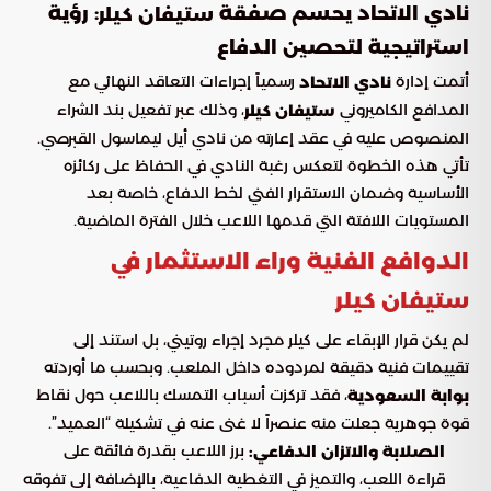
نادي الاتحاد يحسم صفقة
: رؤية
ستيفان كيلر
استراتيجية لتحصين الدفاع
أتمت إدارة
رسمياً إجراءات التعاقد النهائي مع
نادي الاتحاد
المدافع الكاميروني
، وذلك عبر تفعيل بند الشراء
ستيفان كيلر
المنصوص عليه في عقد إعارته من نادي أيل ليماسول القبرصي.
تأتي هذه الخطوة لتعكس رغبة النادي في الحفاظ على ركائزه
الأساسية وضمان الاستقرار الفني لخط الدفاع، خاصة بعد
المستويات اللافتة التي قدمها اللاعب خلال الفترة الماضية.
الدوافع الفنية وراء الاستثمار في
ستيفان كيلر
لم يكن قرار الإبقاء على كيلر مجرد إجراء روتيني، بل استند إلى
تقييمات فنية دقيقة لمردوده داخل الملعب. وبحسب ما أوردته
، فقد تركزت أسباب التمسك باللاعب حول نقاط
بوابة السعودية
قوة جوهرية جعلت منه عنصراً لا غنى عنه في تشكيلة “العميد”.
برز اللاعب بقدرة فائقة على
الصلابة والاتزان الدفاعي:
قراءة اللعب، والتميز في التغطية الدفاعية، بالإضافة إلى تفوقه