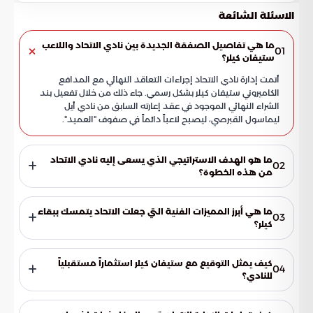
الاسئلة الشائعة
ما هي تفاصيل الصفقة الجديدة بين نادي الاتحاد واللاعب
01
ستيفان كيلر؟
أتمت إدارة نادي الاتحاد إجراءات التعاقد النهائي مع المدافع
الكاميروني ستيفان كيلر بشكل رسمي. جاء ذلك من خلال تفعيل بند
الشراء النهائي الموجود في عقد إعارته السابق من نادي أيل
ليماسول القبرصي، ليصبح لاعباً دائماً في صفوف "العميد".
ما هو الهدف الاستراتيجي الذي يسعى إليه نادي الاتحاد
02
من هذه الخطوة؟
تهدف الإدارة من تحويل عقد كيلر إلى انتقال دائم إلى الحفاظ على
الركائز الأساسية للفريق وضمان الاستقرار الفني لخط الدفاع. يعكس
ما هي أبرز المميزات الفنية التي جعلت الاتحاد يتمسك ببقاء
03
هذا التوجه رغبة النادي في بناء منظومة دفاعية صلبة تعتمد على
كيلر؟
عناصر أثبتت جدارتها فنياً وميدانياً.
يتميز ستيفان كيلر بالصلابة الدفاعية والقدرة العالية على قراءة
اللعب والتغطية السليمة. كما يتفوق اللاعب في الكرات العالية
كيف يمثل التوقيع مع ستيفان كيلر استثماراً مستقبلياً
04
واستخلاص الكرة بنجاح، بالإضافة إلى مرونته في التكيف مع النهج
للنادي؟
التكتيكي للمدرب والاندماج السريع مع بقية زملائه في الفريق.
يعتبر كيلر مدافعاً شاباً في مقتبل العمر، مما يجعل الاستثمار فيه
ذكياً من الناحيتين الفنية والمالية. فهو يقدم عطاءً فنياً متميزاً في