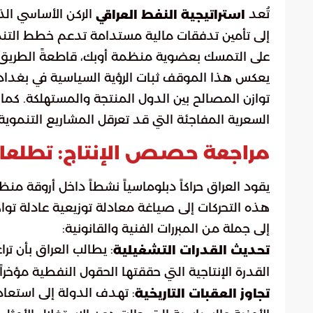
تُعد
الركن الأساسي الذ
استراتيجية النفط العراقي
إلى تأمين تدفقات مالية مستدامة تدعم خطط التنمية
على التمسك بعضوية منظمة أوبك، قاطعةً الطريق أم
يعكس هذا الموقف ثبات الرؤية السياسية في بغداد،
توازن المصالح بين الدول المنتجة والمستهلكة. كما
السعرية المفاجئة التي قد تعرقل المشاريع التنموية 
مراجعة حصص الإنتاج: تطلعات 
يقود العراق حراكاً دبلوماسياً نشطاً داخل أروقة 
هذه التحركات إلى صياغة معادلة توزيعية عادلة تواك
إلى جملة من المبررات الفنية والقانونية:
: يطالب العراق بأن ت
تحديث القدرات التشغيلية
القدرة الإنتاجية التي حققتها الحقول النفطية مؤخراً.
: تهدف الدولة إلى استعا
تجاوز العقبات التاريخية