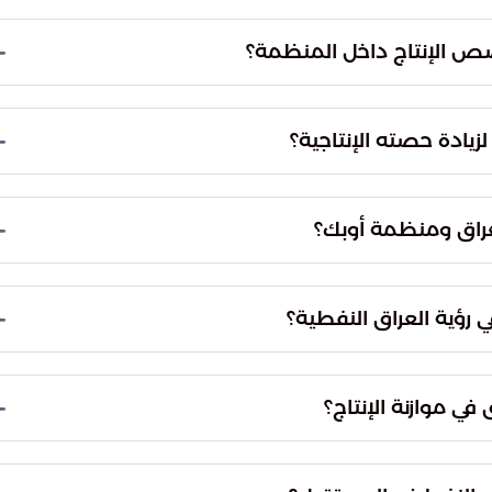
ية من الهزات السعرية المفاجئة التي قد تؤثر سلباً على
قف دور العراق كعنصر استقرار في الاقتصاد العالمي، مما
س.
 الحصص بهدف الوصول إلى معادلة توزيعية عادلة تواكب
ي ذلك إلى مبررات فنية وقانونية تتعلق بزيادة قدراته
طية.
تطور التقني الهائل والنمو الفعلي في القدرة الإنتاجية
لعقبات التاريخية والأمنية التي منعت الاستغلال الأمثل
ية، إلى وجود تناغم وتنسيق عالٍ في النقاشات الجارية بين
 الدولي لحاجة العراق الملحة لتحديث بنيته التحتية ورفع
 محفزة للشركات العالمية لتسريع وتيرة الاستكشاف
 التحتية استثمارات ضخمة، وهو ما سينعكس إيجاباً على
ة العالمية على المدى البعيد.
لإنتاج لتعظيم العوائد الوطنية والوفاء بالالتزامات
ى استثمار موارده بأعلى كفاءة ممكنة مع الحفاظ على