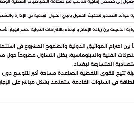
صول إلى حصص إنتاجية تتناسب مع ضخامة الاحتياطيات النفطية الوطني
ه عوائد التصدير لتحديث الحقول وتبني الحلول الرقمية في الإدارة والتشغي
ازنة الدقيقة بين زيادة الإنتاج والوفاء بالالتزامات الدولية لمنع انهيار الأسع
اً بين احترام المواثيق الدولية والطموح المشروع في استثمار
التحركات الفنية والدبلوماسية، يظل التساؤل مطروحاً حول م
قتصادية المتسارعة لبغداد.
نة تتيح للقوى النفطية الصاعدة مساحة أكبر للتوسع دون
الطاقة في السنوات القادمة ستعتمد بشكل مباشر على الإجاب