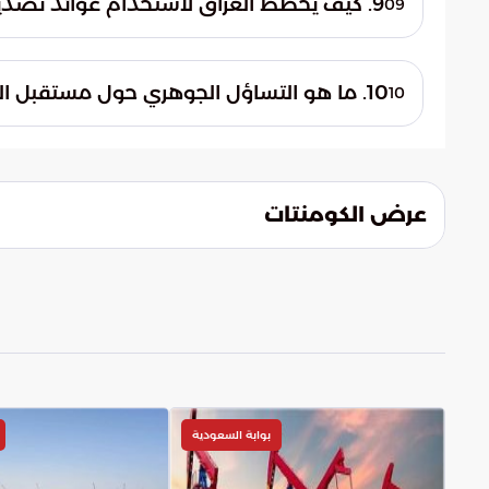
9. كيف يخطط العراق لاستخدام عوائد تصدير النفط في المستقبل؟
09
ميثاق العمل الجماعي داخل منظمة أوبك.
تتضمن الخطط الاستراتيجية توجيه عوائد التص
في الإدارة والتشغيل. يهدف هذا التوجه إلى تط
10. ما هو التساؤل الجوهري حول مستقبل القوى النفطية الصاعدة كالعراق؟
10
وتحسين القدرة التنافسية للعراق في سوق الط
يظل التساؤل قائماً حول مدى مرونة التوافقا
لبغداد دون الإخلال باستقرار السوق. إن قدرة 
ستحدد ملامح خريطة الطاقة العالمية في الس
عرض الكومنتات
بوابة السعودية