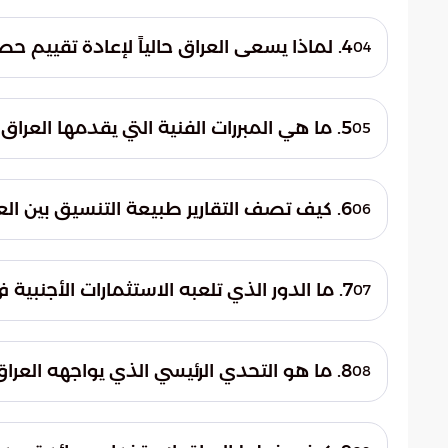
يساهم التزام العراق في تحصين الأسواق العالم
المشاريع التنموية الكبرى. كما يعزز هذا المو
4. لماذا يسعى العراق حالياً لإعادة تقييم حصص الإنتاج داخل المنظمة؟
04
يضمن تدفق الإمدادات بشكل متوازن ومدرو
يقود العراق حراكاً دبلوماسياً لإعادة تقييم
التطور النوعي في قطاع الطاقة لديه. ويستند ف
5. ما هي المبررات الفنية التي يقدمها العراق لزيادة حصته الإنتاجية؟
05
التشغيلية ونمو الإنتاج الفعلي في حقوله النف
يطالب العراق بأن تراعي الحصص المقررة حجم ال
التي حققتها الحقول مؤخراً. كما يسعى لتجاوز ا
6. كيف تصف التقارير طبيعة التنسيق بين العراق ومنظمة أوبك؟
06
لثرواته الهيدروكربونية في العقود الماضية.
أشارت التقارير، ومنها ما نُشر في بوابة السعود
الطرفين. يبرز هذا الحوار البنّاء تفهم المجتمع
7. ما الدور الذي تلعبه الاستثمارات الأجنبية في رؤية العراق النفطية؟
07
كفاءة عمليات الاستخراج والتصدير.
تسعى الجهود الحكومية لتوفير بيئة استثمارية
وتطوير المنشآت الحيوية. يتطلب تحديث البنية
8. ما هو التحدي الرئيسي الذي يواجهه العراق في موازنة الإنتاج؟
08
دعم الاقتصاد المحلي واستقرار إمدادات الطاق
يتمثل التحدي في إيجاد توازن دقيق بين زيادة ا
الدولية لمنع انهيار الأسعار. يهدف العراق إل