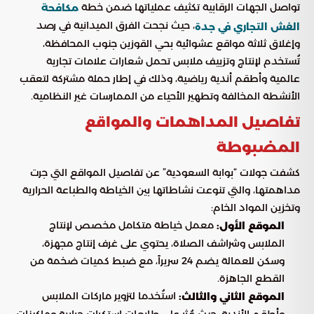
تواصل الجهات الرقابية تكثيف عملياتها ضمن خطة
مكافحة
، حيث نجحت الفرق الميدانية في رصد
الغش التجاري في جدة
وإغلاق ثلاثة مواقع عشوائية بحي القوزين جنوب المحافظة،
تُستخدم لإنتاج وتزييف ملابس تحمل شعارات علامات تجارية
عالمية وأطقم أندية رياضية، وذلك في إطار حملة مشتركة لتعقب
الأنشطة المخالفة وتطهير الأحياء من الممارسات غير النظامية.
تفاصيل المداهمات والمواقع
المضبوطة
كشفت جولات “بوابة السعودية” عن تفاصيل المواقع التي جرت
مداهمتها، والتي تنوعت نشاطاتها بين الخياطة والطباعة الحرارية
وتخزين المواد الخام:
معمل خياطة متكامل مخصص لإنتاج
الموقع الأول:
الملابس وشراشف الصلاة، يحتوي على غرف إنتاج مجهزة،
وسكن للعمالة يضم 24 سريراً، مع ضبط كميات ضخمة من
القطع الجاهزة.
استُخدما لتزوير ماركات الملابس
الموقع الثاني والثالث:
وأطقم الأندية، حيث عُثر على طابعات استكرات حرارية وماكينات