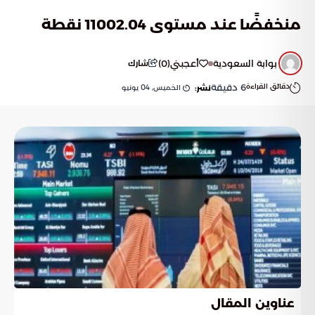
منخفضًا عند مستوى 11002.04 نقطة
بوابة السعودية
أعجبني
(
0
)
شارك
دقائق القراءة
6
دقيقة
الخميس, 04 يونيو
نشر:
عناوين المقال