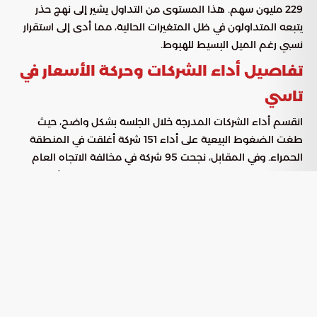
229 مليون سهم. هذا المستوى من التداول يشير إلى نهج حذر
يتبعه المتداولون في ظل المتغيرات الحالية، مما أدى إلى استقرار
نسبي رغم الميل البسيط للهبوط.
تفاصيل أداء الشركات وحركة الأسعار في
تاسي
انقسم أداء الشركات المدرجة خلال الجلسة بشكل واضح، حيث
طغت الضغوط البيعية على أداء 151 شركة أغلقت في المنطقة
الحمراء. وفي المقابل، نجحت 95 شركة في مخالفة الاتجاه العام
وتحقيق مكاسب سعرية، مما يعكس وجود عمليات انتقائية
للأسهم بناءً على الفرص المتاحة.
تراوحت نسب التغير السعري بين الصعود والهبوط في نطاق واسع،
حيث سجلت بعض الشركات نمواً قوياً لامس 6.45%، بينما لم
يتجاوز التراجع الأقصى نسبة 3.24%. هذا التباين يعكس بوضوح
استراتيجية “تدوير السيولة” بين القطاعات، حيث يبحث المستثمرون
عن ملاذات آمنة أو فرص مضاربية سريعة لتعويض التراجع في
الأسهم القيادية.