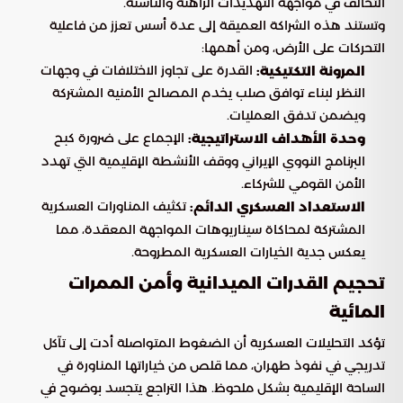
التحالف في مواجهة التهديدات الراهنة والناشئة.
وتستند هذه الشراكة العميقة إلى عدة أسس تعزز من فاعلية
التحركات على الأرض، ومن أهمها:
القدرة على تجاوز الاختلافات في وجهات
المرونة التكتيكية:
النظر لبناء توافق صلب يخدم المصالح الأمنية المشتركة
ويضمن تدفق العمليات.
الإجماع على ضرورة كبح
وحدة الأهداف الاستراتيجية:
البرنامج النووي الإيراني ووقف الأنشطة الإقليمية التي تهدد
الأمن القومي للشركاء.
تكثيف المناورات العسكرية
الاستعداد العسكري الدائم:
المشتركة لمحاكاة سيناريوهات المواجهة المعقدة، مما
يعكس جدية الخيارات العسكرية المطروحة.
تحجيم القدرات الميدانية وأمن الممرات
المائية
تؤكد التحليلات العسكرية أن الضغوط المتواصلة أدت إلى تآكل
تدريجي في نفوذ طهران، مما قلص من خياراتها المناورة في
الساحة الإقليمية بشكل ملحوظ. هذا التراجع يتجسد بوضوح في