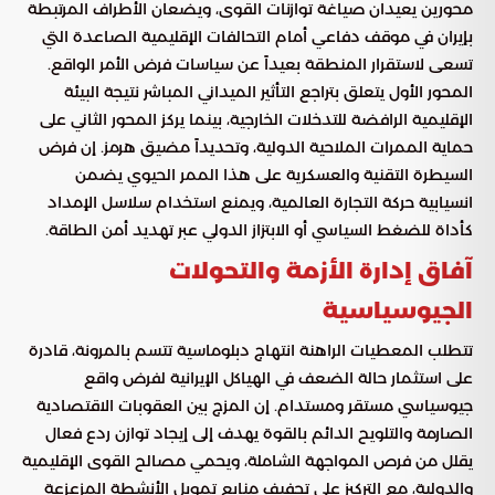
محورين يعيدان صياغة توازنات القوى، ويضعان الأطراف المرتبطة
بإيران في موقف دفاعي أمام التحالفات الإقليمية الصاعدة التي
تسعى لاستقرار المنطقة بعيداً عن سياسات فرض الأمر الواقع.
المحور الأول يتعلق بتراجع التأثير الميداني المباشر نتيجة البيئة
الإقليمية الرافضة للتدخلات الخارجية، بينما يركز المحور الثاني على
حماية الممرات الملاحية الدولية، وتحديداً مضيق هرمز. إن فرض
السيطرة التقنية والعسكرية على هذا الممر الحيوي يضمن
انسيابية حركة التجارة العالمية، ويمنع استخدام سلاسل الإمداد
كأداة للضغط السياسي أو الابتزاز الدولي عبر تهديد أمن الطاقة.
آفاق إدارة الأزمة والتحولات
الجيوسياسية
تتطلب المعطيات الراهنة انتهاج دبلوماسية تتسم بالمرونة، قادرة
على استثمار حالة الضعف في الهياكل الإيرانية لفرض واقع
جيوسياسي مستقر ومستدام. إن المزج بين العقوبات الاقتصادية
الصارمة والتلويح الدائم بالقوة يهدف إلى إيجاد توازن ردع فعال
يقلل من فرص المواجهة الشاملة، ويحمي مصالح القوى الإقليمية
والدولية، مع التركيز على تجفيف منابع تمويل الأنشطة المزعزعة