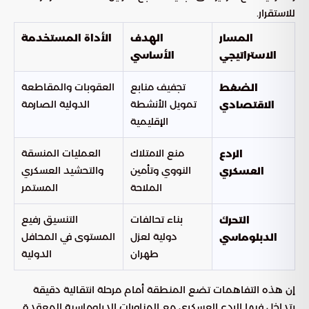
للاستقرار.
المسار
الهدف
الأداة المستخدمة
الاستراتيجي
الأساسي
تجفيف منابع
العقوبات والمقاطعة
الضغط
تمويل الأنشطة
الدولية الصارمة
الاقتصادي
الإقليمية
منع الامتلاك
العمليات المنسقة
الردع
النووي وتأمين
والتحشيد العسكري
العسكري
الملاحة
المستمر
بناء تحالفات
التنسيق رفيع
التحرك
دولية لعزل
المستوى في المحافل
الدبلوماسي
طهران
الدولية
إن هذه التفاهمات تضع المنطقة أمام مرحلة انتقالية دقيقة
يتداخل فيها الردع العسكري مع المناورات الدبلوماسية المعقدة.