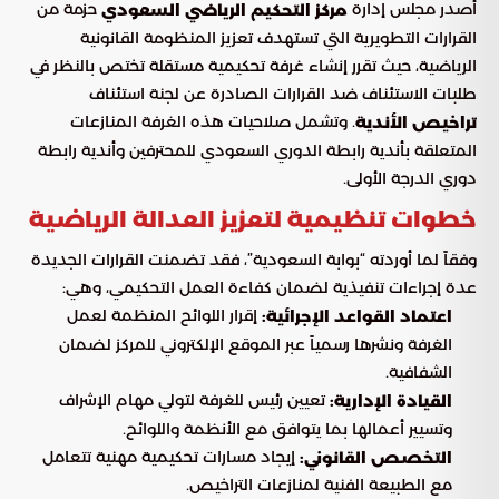
أصدر مجلس إدارة
حزمة من
مركز التحكيم الرياضي السعودي
القرارات التطويرية التي تستهدف تعزيز المنظومة القانونية
الرياضية، حيث تقرر إنشاء غرفة تحكيمية مستقلة تختص بالنظر في
طلبات الاستئناف ضد القرارات الصادرة عن لجنة استئناف
. وتشمل صلاحيات هذه الغرفة المنازعات
تراخيص الأندية
المتعلقة بأندية رابطة الدوري السعودي للمحترفين وأندية رابطة
دوري الدرجة الأولى.
خطوات تنظيمية لتعزيز العدالة الرياضية
وفقاً لما أوردته “بوابة السعودية”، فقد تضمنت القرارات الجديدة
عدة إجراءات تنفيذية لضمان كفاءة العمل التحكيمي، وهي:
إقرار اللوائح المنظمة لعمل
اعتماد القواعد الإجرائية:
الغرفة ونشرها رسمياً عبر الموقع الإلكتروني للمركز لضمان
الشفافية.
تعيين رئيس للغرفة لتولي مهام الإشراف
القيادة الإدارية:
وتسيير أعمالها بما يتوافق مع الأنظمة واللوائح.
إيجاد مسارات تحكيمية مهنية تتعامل
التخصص القانوني:
مع الطبيعة الفنية لمنازعات التراخيص.