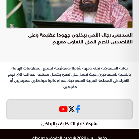
الموقف الإيراني والتحذير من التصعيد
مساعي تعزيز
والدبلوماسية
الاستقرار الإقليمي
الدولية
يمثل
في منطقة الشرق الأوسط حجر الزاوية
الاستقرار الإقليمي
لمنع انزلاق المنطقة نحو صراعات أوسع؛ وفي هذا السياق، شدد
وزير الخارجية الباكستاني، إسحاق دار، على الأهمية القصوى لتفعيل
قنوات التواصل المباشرة بين واشنطن وطهران، معتبراً أن تمديد
وقف إطلاق النار خطوة جوهرية لا غنى عنها في الوقت الراهن.
ركائز الرؤية الباكستانية للتهدئة
أوضح وزير الخارجية الباكستاني أن التوجه نحو السلام يتطلب تبني
استراتيجيات واضحة تعتمد على النقاط التالية:
تبرز الحاجة إلى التفاوض باعتباره المسار الأكثر
أولوية الحوار:
فاعلية لضمان أمن واستقرار طويل الأمد في المنطقة.
تعد الوسائل الدبلوماسية الأداة المثلى
تفعيل الدبلوماسية:
لتقريب وجهات النظر وفض النزاعات بعيداً عن الحلول