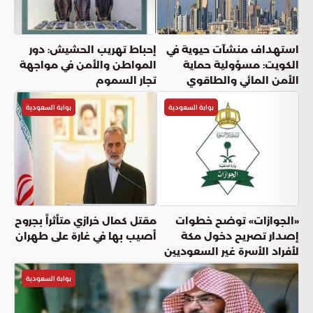
بوابة السعودية
أعجبني
(
0
)
شارك
دقائق القراءة
3
دقيقة
الأحد, 26 أبريل
نشر:
عناوين المقال
مساعي تعزيز الاستقرار الإقليمي والدبلوماسية الدولية
ركائز الرؤية الباكستانية للتهدئة