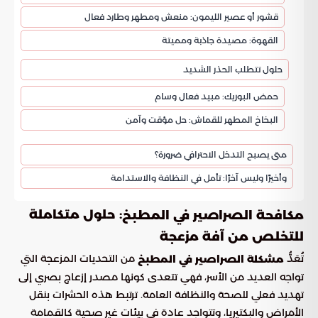
قشور أو عصير الليمون: منعش ومطهر وطارد فعال
القهوة: مصيدة جاذبة ومميتة
حلول تتطلب الحذر الشديد
حمض البوريك: مبيد فعال وسام
البخاخ المطهر للقماش: حل مؤقت وآمن
متى يصبح التدخل الاحترافي ضرورة؟
وأخيرًا وليس آخرًا: تأمل في النظافة والاستدامة
: حلول متكاملة
مكافحة الصراصير في المطبخ
للتخلص من آفة مزعجة
تُعَدُّ
من التحديات المزعجة التي
مشكلة الصراصير في المطبخ
تواجه العديد من الأسر، فهي تتعدى كونها مصدر إزعاج بصري إلى
تهديد فعلي للصحة والنظافة العامة. ترتبط هذه الحشرات بنقل
الأمراض والبكتيريا، وتتواجد عادة في بيئات غير صحية كالقمامة