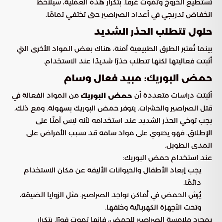
تستطيع الخروج وتموت غرقًا. بتكرار هذه العملية، سيلاحظ
انخفاض تدريجي في أعداد الصراصير حتى تختفي تمامًا.
حلول تتطلب الحذر الشديد
بينما تُعتبر الطرق الطبيعية آمنة، هناك بعض المواد الأخرى التي
أثبتت فعاليتها لكنها تتطلب حذرًا شديدًا عند الاستخدام.
حمض البوريك: مبيد فعال وسام
أثبتت دراسات متعددة أن
من المواد الفعالة في
حمض البوريك
قتل الصراصير والحشرات. يتوفر حمض البوريك بسهولة. ومع ذلك،
يجب توخي الحذر الشديد عند استخدامه لأنه ليس آمنًا على
الإطلاق، فهو يحتوي على مواد سامة قد تسبب الأمراض على
المدى الطويل.
عند استخدام حمض البوريك:
يجب إبعاد الأطفال والحيوانات الأليفة عن مكان الاستخدام
دائمًا.
يُرش الحمض في أماكن تواجد الصراصير، مثل الزوايا الضيقة،
وتحت الأجهزة الكهربائية وخلفها.
بمجرد ملامسة الصراصير للحمض، فإنها تموت فورًا. بتكرار