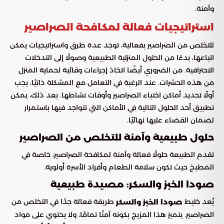
وآمنة.
استراتيجيات فعالة لمكافحة الصراصير
للتخلص من الصراصير بفعالية، توجد عدة طرق واستراتيجيات يمكن
اتباعها، بدءًا من الحلول المنزلية الطبيعية وصولًا إلى التدخلات
الاحترافية. من الضروري أيضًا اتخاذ إجراءات وقائية لحماية المنزل
من هذه الحشرات. عند الرغبة في التعامل مع المشكلة ذاتيًا، يجب
أولًا تحديد أماكن اختباء الصراصير وأوقات نشاطها. بعد ذلك، يمكن
تطبيق أحد الحلول التالية في الأماكن التي تتواجد فيها باستمرار
لضمان القضاء عليها نهائيًا.
حلول طبيعية وآمنة للتخلص من الصراصير
تقدم الطبيعة حلولًا فعالة وآمنة لمكافحة الصراصير، خاصة في
المطبخ حيث تكون سلامة الطعام وأفراد الأسرة أولوية.
صودا الخبز والسكر: مصيدة طبيعية
يُعد خليط
طريقة فعالة جدًا في التخلص من
صودا الخبز والسكر
الصراصير. يتميز هذا المزيج بكونه آمنًا تمامًا، ولا يحتوي على مواد