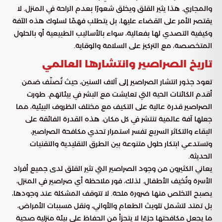
والمجاري. هذا يثير القلق ويخلق شعورًا بعدم الراحة في المنزل. لا
يقتصر الأمر على القضاء عليها، بل يتطلب فهمًا لسلوك هذه الآفة
وكيفية التصدي لها بفعالية، سواء بالأساليب الطبيعية أو بالحلول
المتخصصة، مع التركيز على السلامة والوقاية.
تاريخ الصراصير وانتشارها العالمي
تعود جذور انتشار الصراصير إلى آلاف السنين، حيث تُصنّف ضمن
أقدم الكائنات الحية التي تعايشت مع البشر في بيئاتهم. طورت
الصراصير قدرة عالية على التكيف مع مختلف الظروف البيئية، مما
جعلها آفة عالمية تنتشر في كل مكان. هذه القدرة الفائقة على
البقاء والتكاثر السريع تفسر استمرار تحدي مكافحة الصراصير،
وتستدعي ابتكار حلول متنوعة بين الطرق التقليدية والتقنيات
الحديثة.
يعاني الكثيرون من وجود الصراصير التي تثير القلق لدى جميع أفراد
الأسرة وتُخيف الأطفال. لذلك، فور ملاحظة أي صراصير في المنزل،
يصبح التخلص منها ضرورة ملحة. لا تتوقف المشكلة عند وجودها،
بل تمتد لتشمل تلويث الطعام والأواني، ونقل مسببات الأمراض،
ما يجعل مكافحتها جزءًا لا يتجزأ من الحفاظ على بيئة منزلية صحية