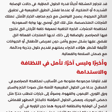
قد تتجاوز المشكلة أحيانًا قدرة الحلول المنزلية. في حالات الإصابة
الشديدة أو المتكررة، أو عندما تفشل الطرق الطبيعية في تحقيق
النتائج المرجوة، يصبح التواصل مع خبير محترف الخيار الأمثل. تمتلك
الشركات المتخصصة، مثل تلك التي تُوصي بها بوابة السعودية
لمكافحة الحشرات، الخبرة الكافية لمعرفة كافة الأركان التي تختبئ
فيها الصراصير. بالإضافة إلى ذلك، لديها المنتجات الفعالة التي
تقضي عليها بشكل سريع وآمن دون تعريض الأطفال أو الحيوانات
الأليفة للخطر. هؤلاء الخبراء يمكنهم تقديم حلول جذرية ودائمة،
مع ضمان السلامة والفعالية.
وأخيرًا وليس آخرًا: تأمل في النظافة
والاستدامة
لقد تناولنا مجموعة متنوعة من الأساليب لمكافحة الصراصير في
المطبخ، بدءًا من الحلول الطبيعية الآمنة مثل صودا الخبز والسكر،
ورق اللوري، الليمون، والقهوة، وصولًا إلى خيارات تتطلب حذرًا مثل
حمض البوريك، وبعض الحلول المؤقتة كالبخاخ المطهر للقماش.
اتضح أن الوقاية والنظافة الدورية هما حجر الزاوية في أي