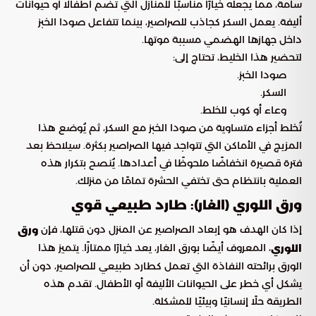
سامة، مما يجعله خيارًا مناسبًا للمنازل التي تضم أطفالًا أو حيوانات
أليفة. يعمل السكر كجاذب للصراصير، بينما تتفاعل صودا الخبز
داخل جهازها الهضمي مسببة موتها.
لتحضير هذا الخليط، تحتاج إلى:
صودا الخبز.
السكر.
وعاء أو كوب للخلط.
تُخلط أجزاء متساوية من صودا الخبز مع السكر، ثم يُوضع هذا
المزيج في الأماكن التي تتواجد فيها الصراصير بكثرة. سيلاحظ بعد
فترة قصيرة انخفاضًا ملحوظًا في أعدادها. يُنصح بتكرار هذه
العملية بانتظام حتى تختفي الحشرة تمامًا من منزلك.
ورق اللوري (الغار): طارد طبيعي قوي
إذا كان الهدف هو إبعاد الصراصير عن المنزل دون قتلها، فإن
ورق
، المعروف أيضًا بورق الغار، يعد خيارًا ممتازًا. يتميز هذا
اللوري
الورق برائحته النفاذة التي تعمل كطارد طبيعي للصراصير، دون أن
يشكل أي خطر على الحيوانات الأليفة أو الأطفال. تقدم هذه
الطريقة حلًا إنسانيًا وبيئيًا للمشكلة.