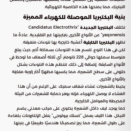
النيتريك، مما يمنحها هذه الخاصية الكهربائية.
بنية
المميزة
البكتيريا الموصلة للكهرباء
تختلف
“Candidatus Electrothrix
البكتيريا الجديدة
yaqonensis” عن الأنواع الأخرى بتركيبتها غير التقليدية. عادةً ما
تظهر
أغشية خارجية بها نتوءات متفرقة.
البكتيريا الكابلية
لكن في هذا النوع، تتسم هذه النتوءات بسماكة أكبر، حيث يبلغ
متوسط سمكها حوالي 228 نانومتر، أي ثلاثة أضعاف ما لوحظ في
الأنواع السابقة. إضافة إلى ذلك، تنتظم هذه النتوءات بشكل
حلزوني على سطح الشعيرة، مما يكسبها مظهرًا أكثر زاوية مقارنة
بالأنواع الأخرى.
يحيط بالشعيرات غشاء شفاف سميك. على الرغم من أن هذا
الغشاء لا يوصل الكهرباء، فإنه يوفر حماية للشعيرات من البيئة
المحيطة والعوامل الخارجية.
كما يوجد ليف داخل الشعيرة يحتوي على مركب معدني يضم
النيكل. هذا الليف يعمل “كسلك بيولوجي” ينقل الإلكترونات بكفاءة
على طول الشعيرة، مما يبرز تصميمًا هندسيًا طبيعيًا في بنيتها.