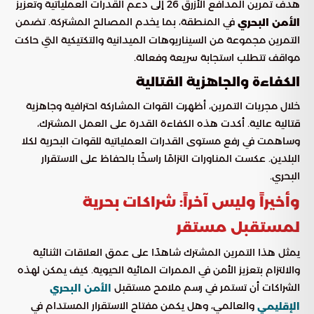
هدف تمرين المدافع الأزرق 26 إلى دعم القدرات العملياتية وتعزيز
في المنطقة، بما يخدم المصالح المشتركة. تضمن
الأمن البحري
التمرين مجموعة من السيناريوهات الميدانية والتكتيكية التي حاكت
مواقف تتطلب استجابة سريعة وفعالة.
الكفاءة والجاهزية القتالية
خلال مجريات التمرين، أظهرت القوات المشاركة احترافية وجاهزية
قتالية عالية. أكدت هذه الكفاءة القدرة على العمل المشترك،
وساهمت في رفع مستوى القدرات العملياتية للقوات البحرية لكلا
البلدين. عكست المناورات التزامًا راسخًا بالحفاظ على الاستقرار
البحري.
وأخيراً وليس آخراً: شراكات بحرية
لمستقبل مستقر
يمثل هذا التمرين المشترك شاهدًا على عمق العلاقات الثنائية
والالتزام بتعزيز الأمن في الممرات المائية الحيوية. كيف يمكن لهذه
الشراكات أن تستمر في رسم ملامح مستقبل
الأمن البحري
والعالمي، وهل يكمن مفتاح الاستقرار المستدام في
الإقليمي