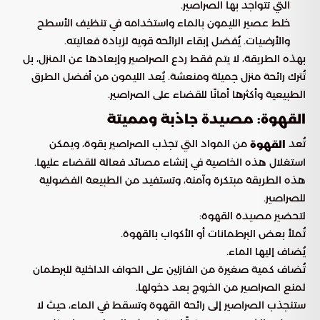
التي تتواجد بها الصراصير.
خلط عصير الليمون بالماء واستخدامه في تنظيف الأسطح
والأرضيات. يُفضل إبقاء الرائحة قوية لزيادة فعاليته.
بهذه الطريقة، لا يتم فقط ردع الصراصير وإبعادها عن المنزل، بل
تُترك رائحة منزل جميلة ومنعشة. يُعد الليمون من أفضل الطرق
الطبيعية وأكثرها أمانًا للقضاء على الصراصير.
القهوة: مصيدة جاذبة ومميتة
تُعد
من المواد التي تجذب الصراصير بقوة، ويمكن
القهوة
استغلال هذه الخاصية في إنشاء مصائد فعالة للقضاء عليها.
هذه الطريقة مبتكرة وآمنة، وتستفيد من الطبيعة الفضولية
للصراصير.
لتحضير مصيدة القهوة:
تُملأ بعض البرطمانات أو الأكواب بالقهوة.
يُضاف إليها الماء.
تُضاف كمية صغيرة من الفازلين على الحواف الداخلية للبرطمان
لمنع الصراصير من الخروج بعد دخولها.
ستنجذب الصراصير إلى رائحة القهوة وتسقط في الماء، حيث لا