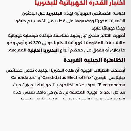
اختبار القدرة الكهربائية للبكتيريا
لدراسة الخصائص الكهربائية لهذه
، عزل الباحثون
البكتيريا
الشعيرات مجهريًا ووضعوها على قطب من الذهب. ثم طبقوا
جهدًا كهربائيًا عليها.
أظهرت النتائج منحنى تيار وجهد متناسقًا، مؤكدة موصلية كهربائية
عالية. بلغت المقاومة الكهربائية للبكتيريا حوالي 370 كيلو أوم، وهو
ما يوازي أو يتفوق على معظم أنواع
المعروفة.
البكتيريا الكابلية
الظاهرة الجينية الفريدة
أوضحت التحليلات الجينية أن هذه البكتيريا الجديدة تحمل خصائص
جينية من النوعين “Candidatus Electrothrix” و “Candidatus
Electronema”. تعرف هذه الظاهرة بـ “الموزاييك الجيني”، حيث
تتداخل المواد الجينية المختلفة في كائن حي واحد. تعكس هذه
الظاهرة قدرة هذا النوع الجديد على التكيف بشكل ملحوظ.
تعد
بمستقبل واعد في مجال الإلكترونيات
البكتيريا الجديدة
الحيوية نظرًا لقدرتها العالية على توصيل الكهرباء وتكيفها مع
البيئات المتقلبة.
يعتقد أن لها تطبيقات محتملة في تطوير أجهزة إلكترونية قابلة