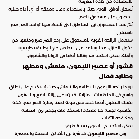
للاستفادة من هذه الطريقة:
تُسحق أوراق اللوري جيدًا باستخدام وعاء ومدقة أو أي أداة صلبة
للحصول على مسحوق ناعم.
يُنثر هذا المسحوق في المناطق التي يُلاحظ فيها تواجد الصراصير
باستمرار.
ستعمل الرائحة القوية للمسحوق على ردع الصراصير ومنعها من
دخول المنزل، مما يساعد على التخلص منها بطريقة طبيعية
وآمنة. يمكن استخدامه وقائيًا أيضًا في الزوايا والشقوق.
قشور أو عصير الليمون: منعش ومطهر
وطارد فعال
ترتبط رائحة الليمون بالنظافة والانتعاش، حيث يُستخدم على نطاق
واسع في المنظفات المنزلية لقدرته على إزالة البقع والدهون.
يمتلك الليمون أيضًا خصائص قوية لصد وطرد الصراصير. هذه
الخاصية تجعله حلًا متعدد الاستخدامات يجمع بين النظافة
ومكافحة الآفات.
يمكن استخدام الليمون بعدة طرق:
رش
مباشرة في الأماكن الضيقة والصغيرة
عصير الليمون