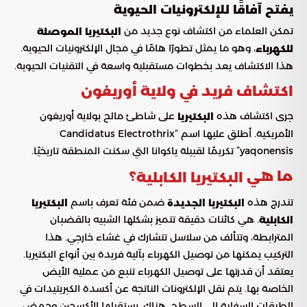
يفتح آفاقًا للإلكترونيات الحيوية
تمكن العلماء من اكتشاف نوع جديد من
البكتيريا الموصلة
، وهو ما يمثل تطورًا هامًا في مجال الإلكترونيات الحيوية.
للكهرباء
هذا الاكتشاف يعد بخطوات مستقبلية واسعة في التقنيات الحيوية.
اكتشاف فريد في ولاية أوريغون
جرى اكتشاف هذه
على شاطئ مالح بولاية أوريغون
البكتيريا
الأمريكية. أطلق عليها اسم “Candidatus Electrothrix
yaqonensis” تكريمًا لقبيلة ياكوانا التي سكنت المنطقة تاريخيًا.
ما هي
؟
البكتيريا الكابلية
تندرج هذه
ضمن فئة تعرف باسم
البكتيريا الجديدة
البكتيريا
. هي كائنات دقيقة تتميز بشكلها الشبيه بالقضبان
الكابلية
المترابطة، وتتألف من سلاسل تتشارك في غشاء خارجي. هذا
التركيب يمكنها من توصيل الكهرباء بآلية فريدة بين أنواع البكتيريا.
يعتقد أن قدرتها على توصيل الكهرباء تنبع من عملية الأيض
الخاصة بها. يتم نقل الإلكترونات الناتجة عن أكسدة الكبريتيدات في
الطبقات السفلية إلى السطح. هناك، يستقبلها الأكسجين وحمض