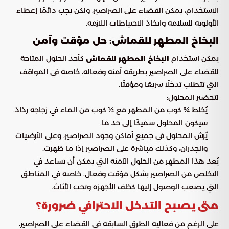
الاستخدام، يمكن القضاء على الصراصير، ولكن يجب دائمًا إعطاء
الأولوية للسلامة واتخاذ الاحتياطات اللازمة.
البخاخ المطهر للقماش: حل مؤقت وآمن
يمكن استخدام
كأحد الحلول المتاحة
البخاخ المطهر للقماش
للقضاء على الصراصير بطريقة آمنة وفعالة، خاصة في المواقف
التي تتطلب تدخلًا سريعًا ومؤقتًا.
لتحضير المحلول:
يُخلط ¾ كوب من المطهر مع ½ كوب من الماء في زجاجة رذاذ.
سيكون المحلول سميكًا إلى حد ما.
يُرش المحلول في جميع أماكن وجود الصراصير، وعلى الأرضيات
والجدران، وكذلك مباشرة على الصراصير إذا ما ظهرت.
يُعد هذا المطهر من الحلول الآمنة التي يمكن أن تساعد في
التخلص من الصراصير بشكل مؤقت وفعال، خاصة في المناطق
التي يصعب الوصول إليها كخلف الأجهزة وتحت الأثاث.
متى يصبح التدخل الاحترافي ضرورة؟
على الرغم من فعالية الطرق السابقة في القضاء على الصراصير،