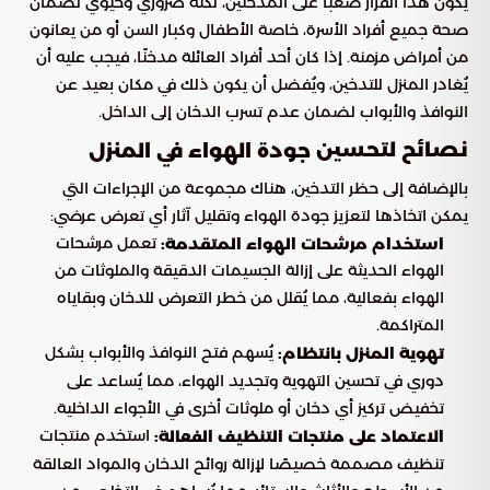
يكون هذا القرار صعبًا على المدخنين، لكنه ضروري وحيوي لضمان
صحة جميع أفراد الأسرة، خاصة الأطفال وكبار السن أو من يعانون
من أمراض مزمنة. إذا كان أحد أفراد العائلة مدخنًا، فيجب عليه أن
يُغادر المنزل للتدخين، ويُفضل أن يكون ذلك في مكان بعيد عن
النوافذ والأبواب لضمان عدم تسرب الدخان إلى الداخل.
نصائح لتحسين
جودة الهواء في المنزل
بالإضافة إلى حظر التدخين، هناك مجموعة من الإجراءات التي
يمكن اتخاذها لتعزيز جودة الهواء وتقليل آثار أي تعرض عرضي:
تعمل مرشحات
استخدام مرشحات الهواء المتقدمة:
الهواء الحديثة على إزالة الجسيمات الدقيقة والملوثات من
الهواء بفعالية، مما يُقلل من خطر التعرض للدخان وبقاياه
المتراكمة.
يُسهم فتح النوافذ والأبواب بشكل
تهوية المنزل بانتظام:
دوري في تحسين التهوية وتجديد الهواء، مما يُساعد على
تخفيض تركيز أي دخان أو ملوثات أخرى في الأجواء الداخلية.
استخدم منتجات
الاعتماد على منتجات التنظيف الفعالة:
تنظيف مصممة خصيصًا لإزالة روائح الدخان والمواد العالقة