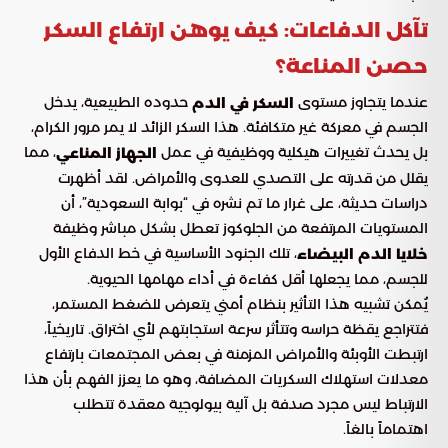
تآكل الدفاعات: كيف يوهن ارتفاع السكر
حصن المناعة؟
عندما يتجاوز مستوى
حدوده الطبيعية، يدخل
السكر في الدم
الجسم في معركة غير متكافئة. هذا السكر الزائد لا يمر مرور الكرام،
بل يحدث تغييرات هيكلية ووظيفية في عمل
، مما
الجهاز المناعي
يقلل من قدرته على التصدي للعدوى والأمراض. لقد أظهرت
دراسات حديثة، على غرار ما تم نشره في “بوابة السعودية”، أن
المستويات المرتفعة من الجلوكوز تعطل بشكل مباشر وظيفة
، تلك الجنود الأساسية في خط الدفاع الأول
خلايا الدم البيضاء
للجسم، مما يجعلها أقل كفاءة في أداء مهامها الحيوية.
يُمكن تشبيه هذا التأثير بنظام أمني يتعرض للضغط المستمر،
فتتراجع يقظة حراسه وتتأثر سرعة استجابتهم لأي اختراق. تاريخياً،
ارتبطت الأوبئة والأمراض المزمنة في بعض المجتمعات بارتفاع
معدلات استهلاك السكريات المضافة، وهو ما يعزز الفهم بأن هذا
الارتباط ليس مجرد صدفة بل آلية بيولوجية معقدة تتطلب
اهتماماً بالغاً.