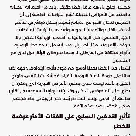
مصدر إزعاج، بل هو عامل خطر حقيقي يزيد من احتمالية الإصابة
بالعديد من الأمراض المزمنة. تُشير الدراسات العلمية إلى أن
التعرض لدخان التبغ غير المباشر يُسهم بشكل مباشر في تفاقم
أمراض القلب والأوعية الدموية، ويُعد مسببًا رئيسيًا لمشكلات
الجهاز التنفسي، مثل الربو والتهاب الشعب الهوائية المزمن. ولا
يتوقف الأمر عند هذا الحد، بل يمتد ليشمل زيادة خطر الإصابة
بأنواع مختلفة من السرطان، لا سيما
، حتى لدى غير
سرطان الرئة
المدخنين.
يُشكل هذا الخطر تحديًا أوسع من مجرد تأثيره البيولوجي؛ فهو يؤثر
سلبًا على جودة الحياة اليومية للأفراد. فمشكلات التنفس، وتهيج
الحلق والأنف، ليست سوى بعض الأعراض الفورية التي يمكن أن
تظهر على المتعرضين للدخان. وقد بيّنت بوابة السعودية في تقارير
سابقة، أن الوعي بهذه المخاطر يُعد حجر الزاوية في بناء مجتمع
صحي مُحصّن ضد هذه الآفة.
تأثير التدخين السلبي على الفئات الأكثر عرضة
للخطر