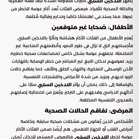
يُظهر
تأثيرات متفاوتة الشدة تبعًا للفئة العمرية
التدخين السلبي
والحالة الصحية للأفراد. فبعض الفئات تُعد أكثر عرضة للخطر من
غيرها، مما يستدعي اهتمامًا خاصًا وتدابير وقائية مُكثفة.
الأطفال: ضحايا غير متوقعين
يُعتبر الأطفال من الفئات الأكثر هشاشة وتأثرًا بالتدخين السلبي.
فأجسامهم التي لا تزال في طور النمو، وأنظمتهم المناعية غير
المكتملة، تجعلهم عرضة بشكل خاص لمضاعفات صحية خطيرة.
يزيد تعرضهم لدخان التبغ غير المباشر من خطر الإصابة بالتهابات
الأذن الوسطى المتكررة، والتهاب الحلق والأنف، كما يفاقم حالات
الربو لديهم، ويزيد من شدة الأعراض والتشنجات التنفسية.
بالإضافة إلى ذلك، يمكن أن يؤثر
سلبًا على
التدخين السلبي
أدائهم الدراسي وقدرتهم على التركيز، ويُعزز من احتمالية إصابتهم
بالعدوى التنفسية المختلفة.
المرضى: تفاقم الحالات الصحية
الأشخاص الذين يُعانون من مشكلات صحية سابقة، وخاصة
أمراض القلب أو الجهاز التنفسي، هم أيضًا ضمن الفئات الأكثر
عرضة لخطر
. فالتعرض المستمر للدخان يُمكن
التدخين السلبي