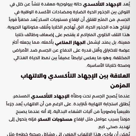
يُعد
حالة بيولوجية معقدة تنشأ عن خلل في
الإجهاد التأكسدي
التوازن بين الجذور الحرة الضارة ومضادات الأكسدة الواقية في
الجسم. من المثير للقلق أن ارتفاع مستويات السكر يُعد محفزاً قوياً
لإنتاج هذه الجذور الحرة، التي تُهاجم الخلايا وتُتلف مكوناتها الحيوية.
هذا التلف الخلوي المتراكم لا يقتصر على إضعاف وظائف خلايا
معينة، بل يمتد ليشمل
بأكمله، مما يجعله أكثر
الجهاز المناعي
عرضة للاختراق وأقل قدرة على الدفاع عن الجسم ضد الأمراض
المختلفة. وهو ما يعكس ترابطاً عميقاً بين نمط الحياة الغذائي
وصحة خلايانا الأساسية.
العلاقة بين الإجهاد التأكسدي والالتهاب
المزمن
عندما يُصبح الجسم تحت وطأة
المستمر،
الإجهاد التأكسدي
يُطلق استجابة التهابية مُتزايدة. على الرغم من أن الالتهاب يُعد جزءاً
طبيعياً وضرورياً من آليات الشفاء البدائية، إلا أنه عندما يصبح
مزمناً بسبب عوامل مثل ارتفاع
، فإنه يتحول إلى
مستويات السكر
تهديد صحي كبير.
يُمكن أن يؤدي هذا الالتهاب المزمن إلى مشاكل صحية خطيرة مثل