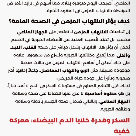
الماضي، أصبحت اليوم متوفرة بكثرة، مما أسهم في تزايد الأمراض
المرتبطة بالالتهاب المزمن في العقود الأخيرة.
كيف يؤثر الالتهاب المزمن في الصحة العامة؟
إن تداعيات
لا تقتصر على
الالتهاب المزمن
الجهاز المناعي
فحسب، بل تمتد لتُصيب العديد من الأعضاء الحيوية في الجسم.
يُمكن أن يؤثر هذا الالتهاب بشكل مباشر على صحة
القلب، الكبد،
، مما يُعيق وظائفها الحيوية ويُسرّع من تدهورها. علاوة
والكلى
على ذلك، يُمكن أن يُفاقم الالتهاب المزمن من حالات صحية
موجودة مسبقاً، مثل
، جاعلاً إدارتها أكثر
الربو والتهاب المفاصل
صعوبة وتأثيراً على جودة حياة المريض.
لذلك، فإن التحكم الصارم في مستويات السكر في الدم لا يُعد خياراً،
بل هو
لا غنى عنها للحفاظ على صحة وسلامة
خطوة أساسية
، وبالتالي ضمان صحة الجسم بأكمله وسلامة
الجهاز المناعي
وظائفه الحيوية.
السكر وقدرة خلايا الدم البيضاء: معركة
خفية