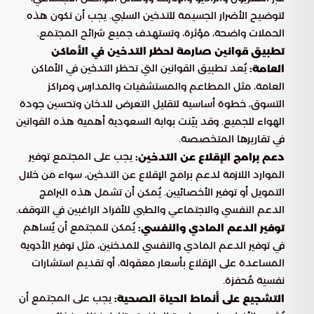
لتوضيح الأضرار الجسيمة للتدخين السلبي. يجب أن تكون هذه
الحملات واضحة، مؤثرة، وتستهدف جميع شرائح المجتمع.
تطبيق قوانين صارمة لحظر التدخين في الأماكن
يُعد تطبيق القوانين التي تحظر التدخين في الأماكن
العامة:
العامة، مثل المطاعم والمستشفيات والمدارس ومراكز
التسوق، خطوة أساسية لتقليل التعرض للدخان وتحسين جودة
الهواء للجميع. وقد بيّنت بوابة السعودية أهمية هذه القوانين
في تقاريرها المتخصصة.
يجب على المجتمع توفير
دعم برامج الإقلاع عن التدخين:
الموارد اللازمة لدعم برامج الإقلاع عن التدخين، سواء من خلال
التمويل أو توفير الأخصائيين. يُمكن أن تشمل هذه البرامج
الدعم النفسي والاجتماعي والطبي للأفراد الراغبين في التوقف.
يُمكن للمجتمع أن يُساهم
توفير الدعم المادي والنفسي:
في توفير الدعم المادي والنفسي للمدخنين، مثل توفير الأدوية
المساعدة على الإقلاع بأسعار معقولة، أو تقديم استشارات
نفسية مُحفزة.
يجب على المجتمع أن
التشجيع على أنماط الحياة الصحية: