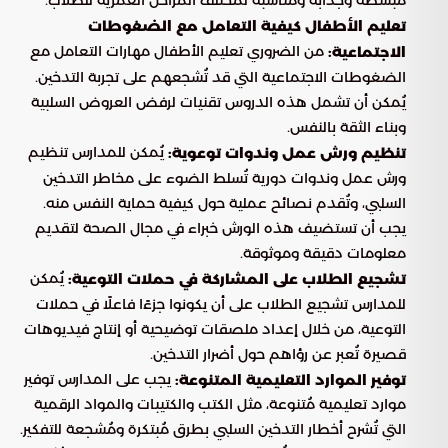
مُبسطة وجذابة ومُناسبة لمختلف المراحل العمرية للطلاب.
تعليم الأطفال كيفية التعامل مع الضغوطات
من الضروري تعليم الأطفال مهارات التعامل مع
الاجتماعية:
الضغوطات الاجتماعية التي قد تُشجعهم على تجربة التدخين.
يُمكن أن تشمل هذه الدروس تقنيات لرفض العروض السلبية
وبناء الثقة بالنفس.
يُمكن للمدارس تنظيم
تنظيم ورش عمل وندوات توعوية:
ورش عمل وندوات دورية تُسلط الضوء على مخاطر التدخين
السلبي، وتُقدم نصائح عملية حول كيفية حماية النفس منه.
يجب أن تستضيف هذه الورش خبراء في مجال الصحة لتقديم
معلومات دقيقة وموثوقة.
يُمكن
تشجيع الطلاب على المشاركة في حملات التوعية:
للمدارس تشجيع الطلاب على أن يكونوا جزءًا فاعلًا في حملات
التوعية، من خلال إعداد ملصقات توضيحية أو إنتاج فيديوهات
قصيرة تُعبر عن رؤاهم حول أضرار التدخين.
يجب على المدارس توفير
توفير الموارد التعليمية المتنوعة:
موارد تعليمية مُتنوعة، مثل الكتب والكتيبات والمواد الرقمية
التي تُشرح أخطار التدخين السلبي بطرق مُبتكرة ومُشجعة للتفكير.