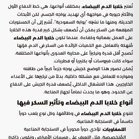
تُعتبر
، بمختلف أنواعها، هي خط الدفاع الأول
خلايا الدم البيضاء
والأكثر حيوية في مواجهة أي تهديد يواجه الجسم. لكن الأبحاث
الحديثة، ومنها ما نشرته “بوابة السعودية”، تُشير إلى أن المستويات
المرتفعة من السكر يمكن أن تُضعف بشكل كبير قدرة هذه الخلايا
على العمل بفعالية وكفاءة. عندما تكون
خلايا الدم البيضاء
مُنهكة بالتعامل مع الكميات الزائدة من السكر في الدم، فإنها
تُصبح أقل قدرة وتركيزاً على محاربة العدوى بأنواعها المختلفة،
سواء كانت فيروسات أو بكتيريا أو فطريات.
يُمكن تصور هذا الوضع كجيش يوجه جزءاً كبيراً من طاقته
وموارده للتعامل مع مشكلة داخلية، بدلاً من تركيزها على الأعداء
الخارجيين. هذا الانشغال الداخلي يُضعف قدرة الجيش على الدفاع
عن الحدود، وهو ما يحدث تماماً لجهاز المناعة.
أنواع خلايا الدم البيضاء وتأثير السكر فيها
تتنوع
في وظائفها، وكل نوع يلعب دوراً
خلايا الدم البيضاء
حاسماً في الاستجابة المناعية:
: تؤدي دوراً محورياً في الاستجابة المناعية
اللمفاويات
المُتخصصة، مثل التعرف على مسببات الأمراض وتكوين ذاكرة