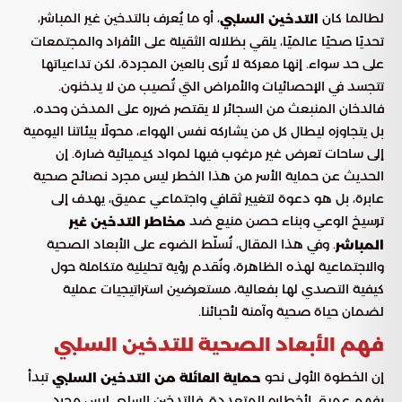
لطالما كان
، أو ما يُعرف بالتدخين غير المباشر،
التدخين السلبي
تحديًا صحيًا عالميًا، يلقي بظلاله الثقيلة على الأفراد والمجتمعات
على حد سواء. إنها معركة لا تُرى بالعين المجردة، لكن تداعياتها
تتجسد في الإحصائيات والأمراض التي تُصيب من لا يدخنون.
فالدخان المنبعث من السجائر لا يقتصر ضرره على المدخن وحده،
بل يتجاوزه ليطال كل من يشاركه نفس الهواء، محولًا بيئاتنا اليومية
إلى ساحات تعرض غير مرغوب فيها لمواد كيميائية ضارة. إن
الحديث عن حماية الأسر من هذا الخطر ليس مجرد نصائح صحية
عابرة، بل هو دعوة لتغيير ثقافي واجتماعي عميق، يهدف إلى
ترسيخ الوعي وبناء حصن منيع ضد
مخاطر التدخين غير
. وفي هذا المقال، نُسلّط الضوء على الأبعاد الصحية
المباشر
والاجتماعية لهذه الظاهرة، ونُقدم رؤية تحليلية متكاملة حول
كيفية التصدي لها بفعالية، مستعرضين استراتيجيات عملية
لضمان حياة صحية وآمنة لأحبائنا.
فهم الأبعاد الصحية للتدخين السلبي
إن الخطوة الأولى نحو
تبدأ
حماية العائلة من التدخين السلبي
بفهم عميق لأخطاره المتعددة. فالتدخين السلبي ليس مجرد