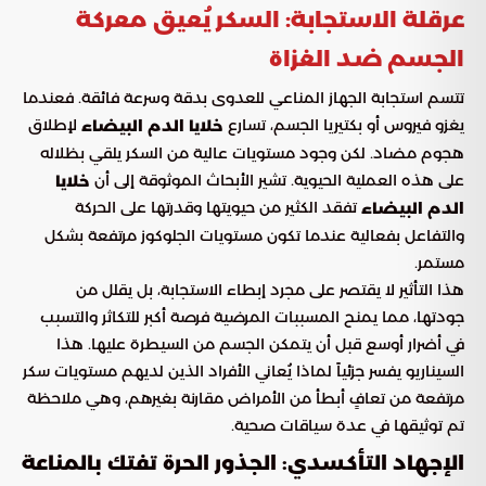
عرقلة الاستجابة: السكر يُعيق معركة
الجسم ضد الغزاة
تتسم استجابة الجهاز المناعي للعدوى بدقة وسرعة فائقة. فعندما
يغزو فيروس أو بكتيريا الجسم، تسارع
لإطلاق
خلايا الدم البيضاء
هجوم مضاد. لكن وجود مستويات عالية من السكر يلقي بظلاله
على هذه العملية الحيوية. تشير الأبحاث الموثوقة إلى أن
خلايا
تفقد الكثير من حيويتها وقدرتها على الحركة
الدم البيضاء
والتفاعل بفعالية عندما تكون مستويات الجلوكوز مرتفعة بشكل
مستمر.
هذا التأثير لا يقتصر على مجرد إبطاء الاستجابة، بل يقلل من
جودتها، مما يمنح المسببات المرضية فرصة أكبر للتكاثر والتسبب
في أضرار أوسع قبل أن يتمكن الجسم من السيطرة عليها. هذا
السيناريو يفسر جزئياً لماذا يُعاني الأفراد الذين لديهم مستويات سكر
مرتفعة من تعافٍ أبطأ من الأمراض مقارنة بغيرهم، وهي ملاحظة
تم توثيقها في عدة سياقات صحية.
الإجهاد التأكسدي: الجذور الحرة تفتك بالمناعة