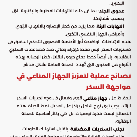
البكتيريا.
: بما في ذلك الالتهابات الفطرية والبكتيرية التي
عدوى الجلد
يصعب شفاؤها.
: مما يزيد من خطر الإصابة بالالتهاب الرئوي
التهابات الرئة
وأمراض الجهاز التنفسي الأخرى.
هذه الارتباطات الواضحة تُبرز الأهمية القصوى للتحكم الدقيق في
مستويات السكر، ليس فقط كإجراء وقائي ضد مضاعفات السكري
التقليدية، بل أيضاً كخط دفاع حيوي لتقليل خطر الإصابة بهذه
الأنواع من العدوى التي تُهدد الصحة العامة بشكل مباشر.
نصائح عملية لتعزيز الجهاز المناعي في
مواجهة السكر
للحفاظ على
قوي وفعال في وجه تحديات السكر
جهاز مناعي
الزائد، يجب تبني نهج شامل يرتكز على تعديل نمط الحياة. هذه
النصائح ليست مجرد توصيات، بل هي ركائز أساسية للصحة
الوقائية:
: بتقليل استهلاك الحلويات
تجنب السكريات المضافة
والمشروبات الغازية والأطعمة المصنعة الغنية بالسكر، يمكن