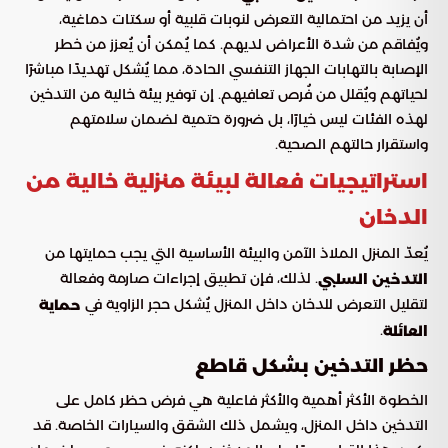
أن يزيد من احتمالية التعرض لنوبات قلبية أو سكتات دماغية،
ويُفاقم من شدة الأعراض لديهم. كما يُمكن أن يُعزز من خطر
الإصابة بالتهابات الجهاز التنفسي الحادة، مما يُشكل تهديدًا مباشرًا
لحياتهم ويُقلل من فُرص تعافيهم. إن توفير بيئة خالية من التدخين
لهذه الفئات ليس خيارًا، بل ضرورة حتمية لضمان سلامتهم
واستقرار حالتهم الصحية.
استراتيجيات فعالة لبيئة منزلية خالية من
الدخان
يُعدّ المنزل الملاذ الآمن والبيئة الأساسية التي يجب حمايتها من
. لذلك، فإن تطبيق إجراءات صارمة وفعالة
التدخين السلبي
لتقليل التعرض للدخان داخل المنزل يُشكل حجر الزاوية في
حماية
.
العائلة
حظر التدخين بشكل قاطع
الخطوة الأكثر أهمية والأكثر فاعلية هي فرض حظر كامل على
التدخين داخل المنزل، ويشمل ذلك الشقق والسيارات الخاصة. قد