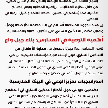
يُشجع الأفراد على ممارسة الرياضة وتناول نظام غذائي صحي،
من خلال تنظيم الفعاليات الرياضية المجانية وتوفير نصائح
غذائية، مما يُساهم في تحسين الصحة العامة وتقليل الرغبة في
التدخين.
إن هذه الجهود المتكاملة تُساهم في بناء مجتمع أكثر صحة ووعيًا،
وتقليل مخاطر
على الأجيال الحالية والمستقبلية.
التدخين السلبي
أهمية التوعية في المدارس: بناء جيل واعٍ
تؤدي المدارس دورًا حيويًا ومحوريًا في
حماية الأطفال من
، فهي ليست مجرد مؤسسات تعليمية، بل هي
التدخين السلبي
حاضنات لتشكيل الوعي والقيم الصحية لدى الأجيال القادمة. إن
غرس الوعي بأخطار التدخين السلبي في عقول الطلاب منذ الصغر
يُعد استثمارًا طويل الأمد في صحتهم ومستقبلهم.
استراتيجيات تعزيز الوعي في البيئة المدرسية
تضمين دروس حول أخطار التدخين السلبي في المناهج
يجب أن تُصبح دروس التوعية حول أخطار التدخين
الدراسية:
السلبي جزءًا لا يتجزأ من المناهج الدراسية، مع تقديمها بطرق