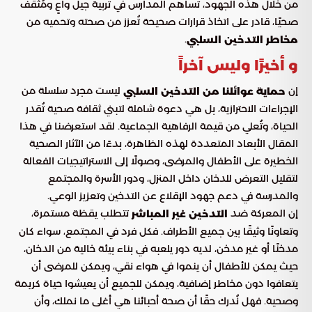
من خلال هذه الجهود، تُساهم المدارس في تربية جيل واعٍ ومُثقف
صحيًا، قادر على اتخاذ قرارات صحيحة تُعزز من صحته وتحميه من
.
مخاطر التدخين السلبي
و أخيرًا وليس آخراً
إن
ليست مجرد سلسلة من
حماية عوائلنا من التدخين السلبي
الإجراءات الاحترازية، بل هي دعوة شاملة لتبني ثقافة صحية تُقدر
الحياة، وتُعلي من قيمة الرفاهية الجماعية. لقد استعرضنا في هذا
المقال الأبعاد المتعددة لهذه الظاهرة، بدءًا من الآثار الصحية
الخطيرة على الأطفال والمرضى، وصولًا إلى الاستراتيجيات الفعالة
لتقليل التعرض للدخان داخل المنزل، ودور الأسرة والمجتمع
والمدرسة في دعم جهود الإقلاع عن التدخين وتعزيز الوعي.
إن المعركة ضد
تتطلب يقظة مستمرة،
التدخين غير المباشر
وتعاونًا وثيقًا بين جميع الأطراف. فكل فرد في المجتمع، سواء كان
مدخنًا أو غير مدخن، لديه دور يلعبه في بناء بيئة خالية من الدخان،
حيث يمكن للأطفال أن ينموا في هواء نقي، ويمكن للمرضى أن
يتعافوا دون مخاطر إضافية، ويمكن للجميع أن يعيشوا حياة كريمة
وصحية. فهل نُدرك حقًا أن صحة أحبائنا هي أغلى ما نملك، وأن