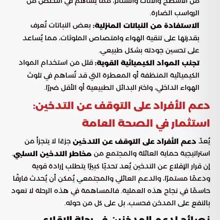
من الأسطح والأثاث والستائر، مما يُساهم في التخلص من
الرواسب الضارة.
بعض النباتات تُعرف
الاستفادة من النباتات المنزلية:
بقدرتها على تنقية الهواء وامتصاص الملوثات، مما يُساعد
على تحسين جودته بشكل طبيعي.
قلل من استخدام المواد
تجنب المواد الكيميائية القوية:
الكيميائية المنظفة أو المعطرة التي قد تُساهم في تلوث
الهواء الداخلي، واختر البدائل الطبيعية أو الأقل ضررًا.
دعم الأفراد على التوقف عن التدخين:
استثمار في الصحة العامة
يُعدّ
جزءًا لا يتجزأ من
دعم الأفراد على التوقف عن التدخين
استراتيجية حماية العائلة والمجتمع من
.
مخاطر التدخين السلبي
إن قرار الإقلاع عن التدخين يُعد تحديًا كبيرًا يتطلب إرادة قوية
ودعمًا مستمرًا، والدعم العائلي والمجتمعي يُمكن أن يُحدث فارقًا
حاسمًا في نجاح هذه العملية. فالمساهمة في هذه الرحلة لا تعود
بالنفع على المدخن فحسب، بل على كل من حوله.