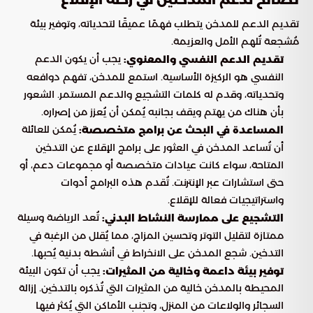
نصائح لدعم المدخنين في رحلة الإقلاع
تقديم الدعم للمدخن يتطلب فهمًا عميقًا لتحدياته، وتوفير بيئة
مُشجعة تُلهم الأمل والعزيمة.
يجب أن يكون الدعم
تقديم الدعم النفسي والمعنوي:
النفسي هو الركيزة الأساسية. استمع للمدخن، تفهم دوافعه
وتحدياته، وقدم له كلمات التشجيع والدعم المستمر. الشعور
بأن هناك من يهتم ويقف بجانبه يُمكن أن يُعزز من إصراره.
يُمكن للعائلة
المساعدة في البحث عن برامج متخصصة:
أن تُساعد المدخن في العثور على برامج الإقلاع عن التدخين
المتاحة، سواء كانت عيادات متخصصة أو مجموعات دعم، أو
حتى استشارات عبر الإنترنت. تُقدم هذه البرامج أدوات
واستراتيجيات فعالة للإقلاع.
تُعد الرياضة وسيلة
التشجيع على ممارسة النشاط البدني:
ممتازة لتقليل التوتر وتحسين المزاج، مما يُقلل من الرغبة في
التدخين. شجع المدخن على الانخراط في أنشطة بدنية يُحبها.
يجب أن تكون البيئة
توفير بيئة داعمة وخالية من المثيرات:
المحيطة بالمدخن خالية من المثيرات التي تُذكره بالتدخين. إزالة
السجائر والولاعات من المنزل، وتجنب الأماكن التي يُكثر فيها