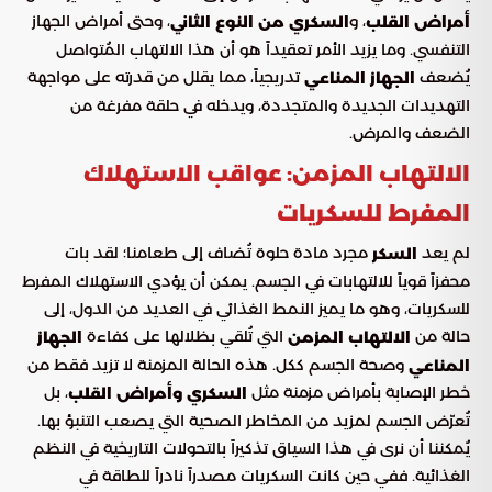
، و
، وحتى أمراض الجهاز
أمراض القلب
السكري من النوع الثاني
التنفسي. وما يزيد الأمر تعقيداً هو أن هذا الالتهاب المُتواصل
يُضعف
تدريجياً، مما يقلل من قدرته على مواجهة
الجهاز المناعي
التهديدات الجديدة والمتجددة، ويدخله في حلقة مفرغة من
الضعف والمرض.
الالتهاب المزمن: عواقب الاستهلاك
المفرط للسكريات
لم يعد
مجرد مادة حلوة تُضاف إلى طعامنا؛ لقد بات
السكر
محفزاً قوياً للالتهابات في الجسم. يمكن أن يؤدي الاستهلاك المفرط
للسكريات، وهو ما يميز النمط الغذائي في العديد من الدول، إلى
حالة من
التي تُلقي بظلالها على كفاءة
الالتهاب المزمن
الجهاز
وصحة الجسم ككل. هذه الحالة المزمنة لا تزيد فقط من
المناعي
خطر الإصابة بأمراض مزمنة مثل
، بل
السكري وأمراض القلب
تُعرّض الجسم لمزيد من المخاطر الصحية التي يصعب التنبؤ بها.
يُمكننا أن نرى في هذا السياق تذكيراً بالتحولات التاريخية في النظم
الغذائية. ففي حين كانت السكريات مصدراً نادراً للطاقة في