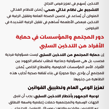
التدخين، يُسهم في تعزيز فرص النجاح.
يُمكن للنظام الغذائي
التشجيع على نظام غذائي صحي:
المتوازن أن يُساعد في تحسين الصحة العامة وتقليل الرغبة في
التدخين، فبعض الأطعمة تُساهم في تقليل الرغبة الشديدة في
النيكوتين.
دور المجتمع والمؤسسات في حماية
الأفراد من التدخين السلبي
إن
ليست مسؤولية فردية
حماية المجتمع من التدخين السلبي
فحسب، بل هي مسؤولية جماعية تتطلب تضافر الجهود بين
الأفراد، الأسر، المؤسسات الحكومية، والقطاع الخاص. يُمكن
للمجتمع أن يؤدي دورًا محوريًا في بناء ثقافة صحية تُحارب هذه
الظاهرة من جذورها.
تعزيز الوعي العام وتطبيق القوانين
يجب أن تتبنى
توعية الجمهور بأخطار التدخين السلبي:
الجهات الرسمية والمجتمعية حملات إعلامية واسعة النطاق،
عبر التلفزيون والراديو والإنترنت ووسائل التواصل الاجتماعي،