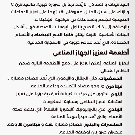
الفيتامينات والمعادن، لا يُعد ترفاً بل ضرورة حيوية. فالفيتامين C
والزنك، على سبيل المثال، معروفان بقدرتهما على تعزيز الدفاعات
الطبيعية للجسم ومساعدته في مواجهة التهديدات.
بالإضافة إلى ذلك، يُنصح بتناول البروتينات الصحية، فهي تُشكل
اللبنات الأساسية اللازمة لإنتاج
والأجسام
خلايا الدم البيضاء
المضادة، التي تُعد عناصر حيوية في الاستجابة المناعية.
أطعمة لتعزيز الجهاز المناعي
لتعزيز المناعة، يُمكن التركيز على دمج الأطعمة التالية ضمن
النظام الغذائي:
: مثل البرتقال والليمون، التي تُعد مصادر ممتازة لـ
الحمضيات
، وهو مضاد للأكسدة وداعم للمناعة.
فيتامين C
: يحتوي على مركبات كبريتية تُعرف بقدرتها على تعزيز
الثوم
استجابة الجهاز المناعي ومحاربة الميكروبات.
: غني بالبروبيوتيك (البكتيريا النافعة) التي تدعم صحة
الزبادي
الأمعاء، والتي تُعد مركزاً مهماً للمناعة.
: مصادر ممتازة للزنك و
، وهما
المكسرات والبذور
فيتامين E
عنصران ضروريان لوظيفة المناعة.