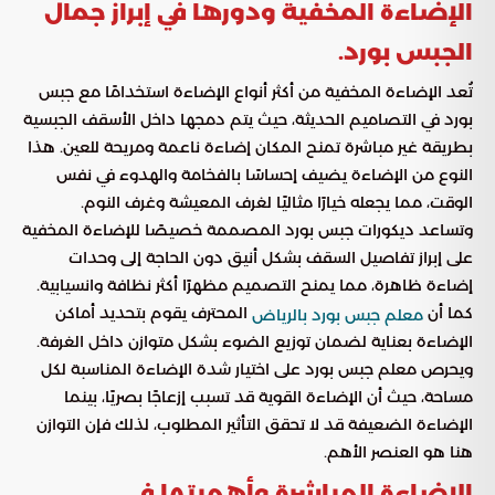
الإضاءة المخفية ودورها في إبراز جمال
الجبس بورد.
تُعد الإضاءة المخفية من أكثر أنواع الإضاءة استخدامًا مع جبس
بورد في التصاميم الحديثة، حيث يتم دمجها داخل الأسقف الجبسية
بطريقة غير مباشرة تمنح المكان إضاءة ناعمة ومريحة للعين. هذا
النوع من الإضاءة يضيف إحساسًا بالفخامة والهدوء في نفس
الوقت، مما يجعله خيارًا مثاليًا لغرف المعيشة وغرف النوم.
وتساعد ديكورات جبس بورد المصممة خصيصًا للإضاءة المخفية
على إبراز تفاصيل السقف بشكل أنيق دون الحاجة إلى وحدات
إضاءة ظاهرة، مما يمنح التصميم مظهرًا أكثر نظافة وانسيابية.
كما أن
المحترف يقوم بتحديد أماكن
معلم جبس بورد بالرياض
الإضاءة بعناية لضمان توزيع الضوء بشكل متوازن داخل الغرفة.
ويحرص معلم جبس بورد على اختيار شدة الإضاءة المناسبة لكل
مساحة، حيث أن الإضاءة القوية قد تسبب إزعاجًا بصريًا، بينما
الإضاءة الضعيفة قد لا تحقق التأثير المطلوب، لذلك فإن التوازن
هنا هو العنصر الأهم.
الإضاءة المباشرة وأهميتها في