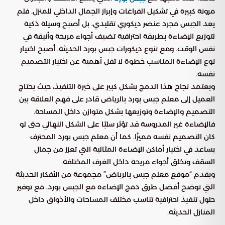
مرونة كبيرة في تشكيل الفراغات وإبراز الجمال الداخلي للمنزل. فلم
يعد الجبس مجرد عنصر ديكوري تقليدي، بل أصبح وسيلة ذكية
لتوزيع الإضاءة بطريقة احترافية تضيف أجواء مريحة وأنيقة في
نفس الوقت. ومع تنوع ديكورات جبس بورد الحديثة، أصبح اختيار
نوع الإضاءة المناسب خطوة لا تقل أهمية عن اختيار التصميم
نفسه.
ويعتمد نجاح هذا الدمج بشكل كبير على خبرة التنفيذ، حيث يحتاج
العميل إلى معلم جبس بورد بالرياض قادر على فهم العلاقة بين
التصميم والإضاءة وتوزيعها بشكل متوازن داخل المساحة.
فالإضاءة غير المدروسة قد تؤثر سلبًا على الشكل النهائي حتى لو
كان التصميم نفسه مميزًا. كما أن معلم جبس بورد المحترف
يساعد في اختيار أماكن الإضاءة المثالية التي تعزز من جمال
السقف وتخلق أجواء مريحة داخل الغرف المختلفة.
ويقدم “موقع معلم جبس بالرياض” مجموعة من الأفكار الحديثة
التي توضح أفضل طرق دمج الإضاءة مع الجبس بورد، مع توفير
حلول تنفيذ احترافية تناسب مختلف المساحات والأذواق داخل
المنازل الحديثة.