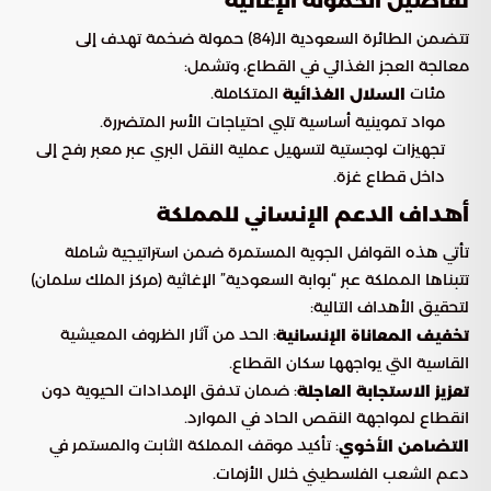
تفاصيل الحمولة الإغاثية
تتضمن الطائرة السعودية الـ(84) حمولة ضخمة تهدف إلى
معالجة العجز الغذائي في القطاع، وتشمل:
مئات
المتكاملة.
السلال الغذائية
مواد تموينية أساسية تلبي احتياجات الأسر المتضررة.
تجهيزات لوجستية لتسهيل عملية النقل البري عبر معبر رفح إلى
داخل قطاع غزة.
أهداف الدعم الإنساني للمملكة
تأتي هذه القوافل الجوية المستمرة ضمن استراتيجية شاملة
تتبناها المملكة عبر “بوابة السعودية” الإغاثية (مركز الملك سلمان)
لتحقيق الأهداف التالية:
: الحد من آثار الظروف المعيشية
تخفيف المعاناة الإنسانية
القاسية التي يواجهها سكان القطاع.
: ضمان تدفق الإمدادات الحيوية دون
تعزيز الاستجابة العاجلة
انقطاع لمواجهة النقص الحاد في الموارد.
: تأكيد موقف المملكة الثابت والمستمر في
التضامن الأخوي
دعم الشعب الفلسطيني خلال الأزمات.