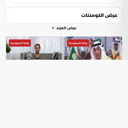
المعيشية في الأزمات.
تسهم هذه المساعدات من خلال توفير سلال غذائية ومواد
تموينية أساسية بشكل مستمر، مما يساعد في سد الفجوة
عرض الكومنتات
الغذائية الكبيرة الناتجة عن نقص الموارد، ويفتح آفاقاً لتحسين
الظروف المعيشية للأسر.
عرض المزيد
بوابة السعودية
بوابة السعودية
نحو ضمان حماية البعثات
بناء عادة التأمل: استمرارية
الدبلوماسية: خطوات بعد
بسيطة لحياة أفضل
حادثة سفارة الإمارات
بوابة السعودية
بوابة السعودية