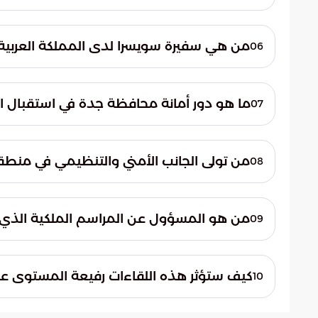
العلاقات الدولية واستقبال ضيوف الدولة بأع
حضر مراسم الاستقبال الأستاذ عبدالرحمن بن أر
السويسري. ويعد وجود السفير في الاستقبال أم
من هي سفيرة سويسرا لدى المملكة العربية 
06
المباشر بين البلدين الصديقين.
شاركت السفيرة ياسمين شاتيلا، سفيرة سويسرا
بلادها. وتلعب السفارة السويسرية دوراً حيويا
ما هو دور أمانة محافظة جدة في استقبال ا
07
خلال هذه الزيارة الرسمية الهامة.
تمثلت مشاركة أمانة محافظة جدة في حضور مع
لمراسم الاستقبال. وتعكس هذه المشاركة التك
من تولى الجانب الأمني والتنظيمي في منطقة
08
الوفود الدولية رفيعة المستوى في العاصمة 
تولى اللواء صالح الجابري، مدير شرطة منطقة 
خلال مراسم الاستقبال. ويأتي ذلك لضمان انسي
من هو المسؤول عن المراسم الملكية الذي 
09
وصوله إلى الأراضي السعودية.
تواجد الأستاذ أحمد عبدالله بن ظافر، المدير
لاستقبال فخامة الرئيس. وتتولى المراسم الملك
كيف ستؤثر هذه اللقاءات رفيعة المستوى عل
10
المتبعة في المملكة لاستقبال قادة الدول ور
تعتبر هذه اللقاءات منصة للانطلاق نحو اتفاق