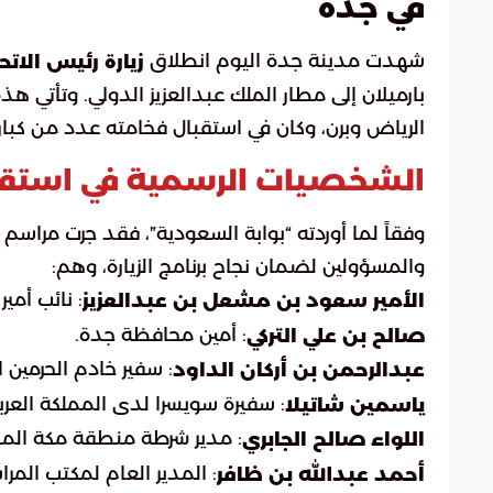
في جدة
شهدت مدينة جدة اليوم انطلاق
زيارة رئيس الا
بارميلان إلى مطار الملك عبدالعزيز الدولي. وتأتي هذه
الرياض وبرن، وكان في استقبال فخامته عدد من كبا
الشخصيات الرسمية في استقب
وفقاً لما أوردته “بوابة السعودية”، فقد جرت مراس
والمسؤولين لضمان نجاح برنامج الزيارة، وهم:
: نائب أمي
الأمير سعود بن مشعل بن عبدالعزيز
: أمين محافظة جدة.
صالح بن علي التركي
: سفير خادم الحرمين 
عبدالرحمن بن أركان الداود
: سفيرة سويسرا لدى المملكة العرب
ياسمين شاتيلا
: مدير شرطة منطقة مكة المك
اللواء صالح الجابري
: المدير العام لمكتب المر
أحمد عبدالله بن ظافر