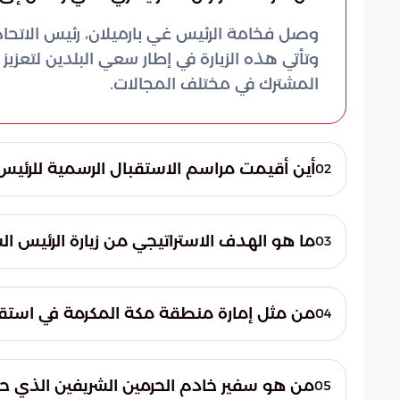
وصل فخامة الرئيس غي بارميلان، رئيس الاتحاد
وتأتي هذه الزيارة في إطار سعي البلدين لتعزيز
المشترك في مختلف المجالات.
أين أقيمت مراسم الاستقبال الرسمية للرئي
02
أقيمت مراسم الاستقبال الرسمية في مطار الم
تواجد عدد من كبار المسؤولين السعوديين لاس
ما هو الهدف الاستراتيجي من زيارة الرئيس ا
03
التي توليها المملكة لهذه الزيارة الدبلوماسية.
تتمثل الأهداف الرئيسية للزيارة في تعزيز العل
الشراكات الاستراتيجية. كما تهدف إلى تطوير 
من مثل إمارة منطقة مكة المكرمة في استقب
04
الحضور الاقتصادي والسياسي للبلدين في الم
مثل إمارة منطقة مكة المكرمة في مراسم ال
عبدالعزيز، نائب أمير منطقة مكة المكرمة. وي
من هو سفير خادم الحرمين الشريفين الذي ح
05