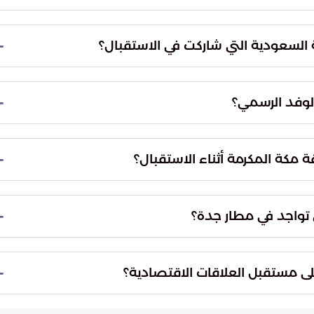
لى المستويات الرسمية.
كان الداود، سفير خادم الحرمين الشريفين لدى الاتحاد
راً جوهرياً لتمثيل الدبلوماسية السعودية والتنسيق
السعودية التي شاركت في الاستقبال؟
 لدى المملكة العربية السعودية، في استقبال رئيس
ً في تنظيم وتنسيق جداول الأعمال واللقاءات التي ستجري
لوفد الرسمي؟
الي الأستاذ صالح بن علي التركي، أمين محافظة جدة،
امل بين الجهات الحكومية والمحلية في استقبال
 مكة المكرمة أثناء الاستقبال؟
الاقتصادية للمملكة.
مكة المكرمة، الإشراف على الجوانب الأمنية والتنظيمية
ابية ونجاح برنامج زيارة الرئيس السويسري منذ لحظة
تواجد في مطار جدة؟
 العام لمكتب المراسم الملكية بمنطقة مكة المكرمة،
ية تنظيم الاستقبالات وفق أعلى المعايير البروتوكولية
ى مستقبل العلاقات الاقتصادية؟
ؤساء الحكومات.
يات جديدة تسهم في تعزيز التبادل التجاري والاستثماري