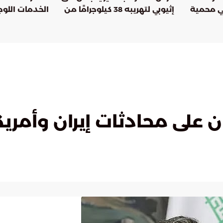
في محمية
إثيوبي لتهريبه 38 كيلوجرامًا من
الخدمات اللو
حمد الملكية
الحشيش المخدر
مستمر
على محادثات إيران وأمريك