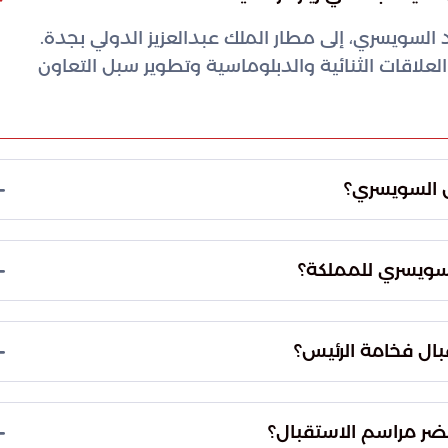
 السويسري، إلى مطار الملك عبدالعزيز الدولي بجدة.
 العلاقات الثنائية والدبلوماسية وتطوير سبل التعاون
س السويسري؟
لك عبدالعزيز الدولي بمدينة جدة. وقد شهد المطار
تقبال الوفد السويسري، مما يعكس الأهمية الكبيرة
لسويسري للمملكة؟
اقات الدبلوماسية بين الرياض وبرن، وتوسيع نطاق
أطر العمل المتبادل بما يحقق المصالح المشتركة ويدعم
ال فخامة الرئيس؟
نطقة.
استقبال صاحب السمو الملكي الأمير سعود بن مشعل بن
برز حضور سموه اهتمام القيادة السعودية بتوطيد
ضر مراسم الاستقبال؟