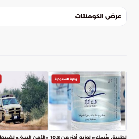
بين السعودية وسويسرا. ومن المتوقع أن تفتح 
رؤية المملكة المستقبلية ويعزز مكانتها كشري
عرض الكومنتات
بوابة السعودية
تطبيق «نُسك»: توزيع أكثر من 10.8
«الأمن البيئي» تضبط 