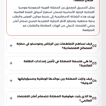
قطاع الطاقة؟
يمثل التنسيق المعمق بين المملكة العربية السعودية وروسيا
الاتحادية الركيزة الأساسية لضمان استقرار أسواق النفط العالمية.
تهدف هذه الشراكة الاستراتيجية إلى ضبط موازين العرض والطلب
بدقة متناهية، وتتجاوز الأطر التجارية التقليدية لتصبح صمام أمان
يحمي الاقتصاد الدولي من الهزات المفاجئة والتقلبات غير
المتوقعة.
كيف تساهم التفاهمات بين الرياض وموسكو في حماية
02
المصالح الاقتصادية؟
تعكس التفاهمات انسجاماً جوهرياً في الرؤى المتعلقة بآليات
التصدير، مما يعزز قدرة أكبر منتجين عالميين على مواجهة التقلبات
ما هي فلسفة المملكة في تأمين إمدادات الطاقة
03
السوقية بكفاءة استباقية. يساهم هذا التوافق في حماية
العالمية؟
المصالح الاقتصادية الكلية وتوفير مناخ مستقر للشركاء الدوليين،
تتبنى الرياض فلسفة "تأمين كل جزيء طاقة"، وهي رؤية استراتيجية
مما يقلل بشكل ملموس من حدة تذبذب الأسعار في البورصات
تدرك أن تعدد المسارات هو السبيل الوحيد لتحقيق الأمان الطاقي
العالمية.
كيف وازنت المملكة بين عوائدها الوطنية ومسؤولياتها
04
الكامل. تسعى القيادة السعودية لتقديم سلة شاملة من حلول
الدولية؟
الطاقة التي تتماشى مع المتغيرات الاقتصادية المتسارعة، مما
توازن المملكة بدقة بين تعظيم عوائدها الوطنية من الموارد
يضمن استدامة الإمدادات وتأمينها ضد المخاطر الجيوسياسية
النفطية وتوفير بيئة سوقية مستقرة للشركاء الدوليين. هذا الدور
المختلفة.
ما الذي يثبت موثوقية المملكة كصمام أمان للاقتصاد
05
القيادي يعزز مكانتها كقائد لعملية التحول العالمي في قطاع
العالمي؟
الطاقة، حيث تستخدم مخزوناتها الهائلة وثقلها السياسي لضمان