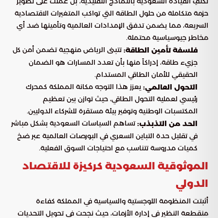
تكتفِ القيادة السعودية بالنماذج التقليدية، بل عملت على تطوير
حزمة متكاملة من حلول الطاقة التي تواكب المتغيرات الاقتصادية
السريعة، مما يضمن تدفق الإمدادات العالمية وتأمينها ضد أي
مخاطر جيوسياسية محتملة.
تتبنى الرياض منهجية تضمن أمن كل
فلسفة تأمين الطاقة:
جزيء طاقة، إدراكاً منها بأن تعدد المسارات هو الضمان
الحقيقي للأمان الطاقي المستدام.
يعزز هذا التوجه مكانة المملكة كمحرك
التحول العالمي:
رئيسي لعملية التحول الطاقي، حيث توازن بين تعظيم
المكتسبات الوطنية وتوفير بيئة مستقرة للشركاء الدوليين.
تساهم السياسات السعودية بشكل مباشر
الحد من التذبذب:
في تقليل حدة التباين السعري في البورصات العالمية عبر ضخ
كميات مدروسة تتناسب مع احتياجات السوق الفعلية.
الموثوقية السعودية كركيزة للاقتصاد
الدولي
أثبتت المنظومة اللوجستية والسياسية في المملكة كفاءة
منقطعة النظير في إدارة الأزمات، حيث نجحت في تحويل التحديات