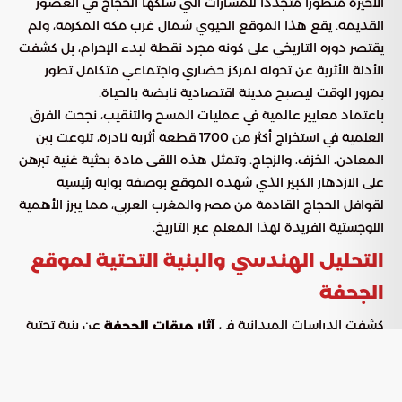
الأخيرة منظوراً متجدداً للمسارات التي سلكها الحجاج في العصور
القديمة. يقع هذا الموقع الحيوي شمال غرب مكة المكرمة، ولم
يقتصر دوره التاريخي على كونه مجرد نقطة لبدء الإحرام، بل كشفت
الأدلة الأثرية عن تحوله لمركز حضاري واجتماعي متكامل تطور
بمرور الوقت ليصبح مدينة اقتصادية نابضة بالحياة.
باعتماد معايير عالمية في عمليات المسح والتنقيب، نجحت الفرق
العلمية في استخراج أكثر من 1700 قطعة أثرية نادرة، تنوعت بين
المعادن، الخزف، والزجاج. وتمثل هذه اللقى مادة بحثية غنية تبرهن
على الازدهار الكبير الذي شهده الموقع بوصفه بوابة رئيسية
لقوافل الحجاج القادمة من مصر والمغرب العربي، مما يبرز الأهمية
اللوجستية الفريدة لهذا المعلم عبر التاريخ.
التحليل الهندسي والبنية التحتية لموقع
الجحفة
كشفت الدراسات الميدانية في
عن بنية تحتية
آثار ميقات الجحفة
هندسية متطورة صُممت خصيصاً لإدارة الموارد وتلبية احتياجات
الحشود الكبيرة من القوافل. تعكس هذه الاكتشافات مستوى
رفيعاً من التنظيم الإداري، ويمكن تلخيص أبرز العناصر المادية التي