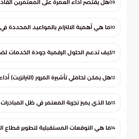
هل يقتصر أداء العمرة على المعتمرين القاد
09
لا، لم يعد أداء المناسك محصوراً في تأشيرة الع
للمملكة تحت أي مسمى تأشيرة، مما يعزز من م
ما هي أهمية الالتزام بالمواعيد المحددة في
10
تكمن أهمية التقيد الدقيق بالمواعيد في ضم
والبشري، مما يسهم في توفير بيئة هادئة ومط
كيف تدعم الحلول الرقمية جودة الخدمات لض
11
تساهم هذه الحلول في هندسة المسارات التنظ
البيانات بين الجهات الحكومية، مما يجعل المس
هل يمكن لحاملي تأشيرة المرور (الترانزيت) أداء
12
وحتى مغادرته.
نعم، تمنح تأشيرة المرور أصحابها الحق في أد
التنظيمي الرسمي والحصول على التصريح عبر 
ما الذي يميز تجربة المعتمر في ظل المبادرات 
13
تتميز التجربة بالمرونة العالية والاعتماد الكل
الوصول إلى الحرم المكي، مما يجعل رحلة العم
ما هي التوقعات المستقبلية لتطوير قطاع ال
14