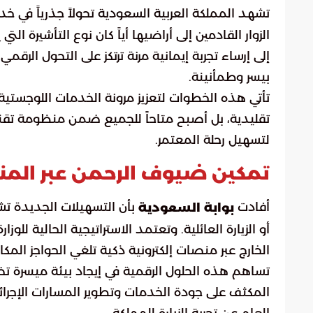
تشهد المملكة العربية السعودية تحولاً جذرياً في
الزوار القادمين إلى أراضيها أياً كان نوع التأشيرة ال
إلى إرساء تجربة إيمانية مرنة ترتكز على التحول الرق
بيسر وطمأنينة.
تأتي هذه الخطوات لتعزيز مرونة الخدمات اللوجستية
تقليدية، بل أصبح متاحاً للجميع ضمن منظومة تقن
لتسهيل رحلة المعتمر.
تمكين ضيوف الرحمن عبر المن
أفادت
بأن التسهيلات الجديدة تش
بوابة السعودية
أو الزيارة العائلية. وتعتمد الاستراتيجية الحالية ل
الخارج عبر منصات إلكترونية ذكية تلغي الحواجز المك
تساهم هذه الحلول الرقمية في إيجاد بيئة ميسرة تض
المكثف على جودة الخدمات وتطوير المسارات الإجرا
العام عن تجربة الزيارة للمملكة.