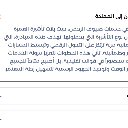
ن إلى المملكة
ً في خدمات ضيوف الرحمن، حيث باتت تأشيرة العمرة
ان نوع التأشيرة التي يحملونها. تهدف هذه المبادرة، التي
يمانية مرنة ترتكز على التحول الرقمي وتبسيط المسارات
ر وطمأنينة. تأتي هذه الخطوات لتعزيز مرونة الخدمات
 محصوراً في قوالب تقليدية، بل أصبح متاحاً للجميع
وقت وتوحيد الجهود الرسمية لتسهيل رحلة المعتمر.
ة تشمل كافة الوافدين، سواء كانت غرض زيارتهم
لاستراتيجية الحالية للوزارة على هندسة المسارات التنظيمية
ترونية ذكية تلغي الحواجز المكانية وتضمن تكامل