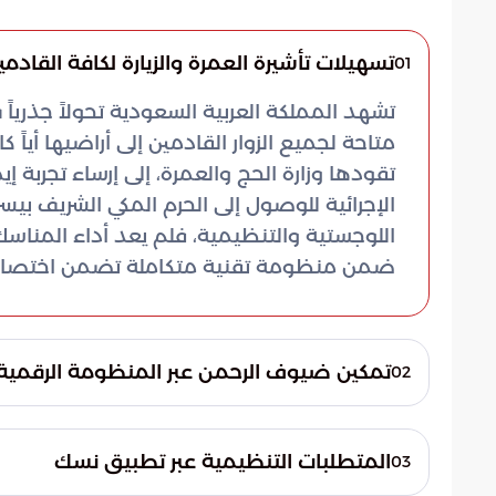
تسهيلات تأشيرة العمرة والزيارة لكافة القادمي
01
تشهد المملكة العربية السعودية تحولاً جذريا
متاحة لجميع الزوار القادمين إلى أراضيها أياً ك
تقودها وزارة الحج والعمرة، إلى إرساء تجربة إ
الإجرائية للوصول إلى الحرم المكي الشريف بيس
اللوجستية والتنظيمية، فلم يعد أداء المناسك
ضمن منظومة تقنية متكاملة تضمن اختصار ال
تمكين ضيوف الرحمن عبر المنظومة الرقمية
02
أفادت بوابة السعودية بأن التسهيلات الجديد
السياحة، العمل، أو الزيارة العائلية. وتعتمد ا
المتطلبات التنظيمية عبر تطبيق نسك
03
للمعتمرين القادمين من الخارج عبر منصات إلك