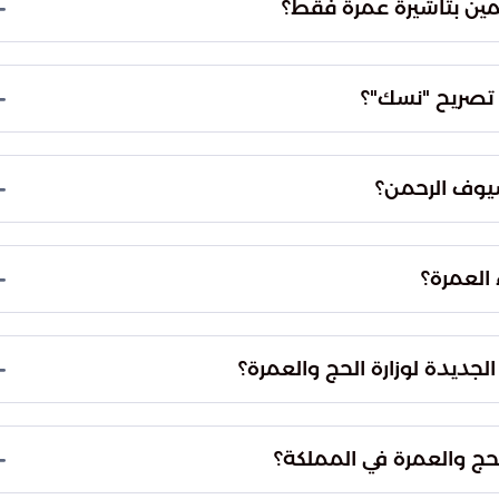
مين بتأشيرة عمرة فقط؟
مرة التقليدية، بل أصبح متاحاً لجميع الزوار القادمين
رونة الوصول إلى الحرم المكي الشريف.
 تصريح "نسك"؟
ان جودة الخدمة المقدمة، وتفادي الازدحام المروري
مئنة للمعتمرين أثناء أداء مناسكهم.
يوف الرحمن؟
يمية وإلغاء الحواجز المكانية، كما تضمن تكامل
ارات الإجرائية أكثر وضوحاً وسلاسة منذ وصول الزائر
 العمرة؟
اء مناسك العمرة، وذلك من خلال التسجيل في المسار
تطبيق "نسك" قبل التوجه للحرم.
الجديدة لوزارة الحج والعمرة؟
ي على التقنية، حيث يتم تقليص الإجراءات التقليدية وتسهيل
رة تجربة ميسرة ومتاحة للجميع.
حج والعمرة في المملكة؟