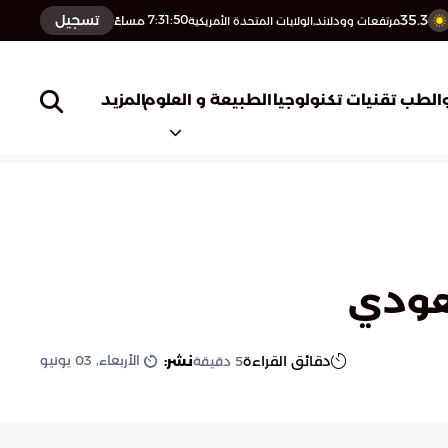
35.3
تسجيل
7:31:51
مساءً
مرتفعات وودلاند,الولايات المتحدة الأمريكية
المزيد
الطب
تقنيات تكنولوجيا
الطبيعة و العلوم
سعودي
الأربعاء, 03 يونيو
دقائق القراءة
نشر:
5
دقيقة