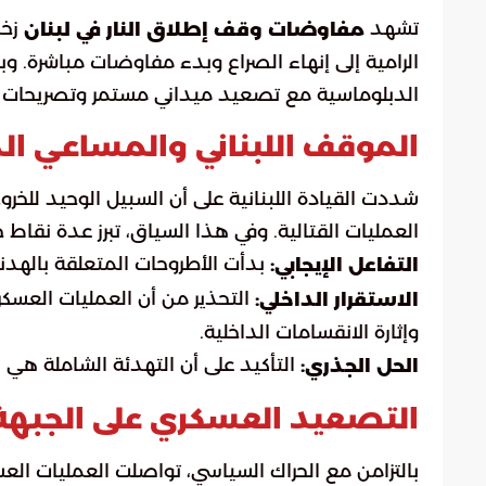
تشهد
زخم
مفاوضات وقف إطلاق النار في لبنان
الرامية إلى إنهاء الصراع وبدء مفاوضات مباشرة. و
الدبلوماسية مع تصعيد ميداني مستمر وتصريحات م
الموقف اللبناني والمساعي ال
شددت القيادة اللبنانية على أن السبيل الوحيد للخر
العمليات القتالية. وفي هذا السياق، تبرز عدة نقاط 
بدأت الأطروحات المتعلقة بالهدن
التفاعل الإيجابي:
التحذير من أن العمليات العسكر
الاستقرار الداخلي:
وإثارة الانقسامات الداخلية.
التأكيد على أن التهدئة الشاملة هي ا
الحل الجذري:
التصعيد العسكري على الجبهة
بالتزامن مع الحراك السياسي، تواصلت العمليات العسك