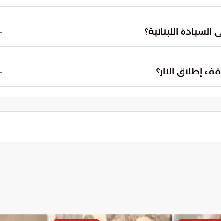
 واقعاً جديداً يمنع عودة التهديدات السابقة.
قف إطلاق النار بأنه "إيجابي وملموس". ويأتي هذا
احتواء الموقف العسكري المتفجر، والبدء في مسار
السيادة اللبنانية؟
ى الحدود الجنوبية.
على السيادة اللبنانية، حيث تضعف العمليات المتكررة
 كما تؤدي هذه العمليات إلى استنزاف موارد البلاد
ف إطلاق النار؟
منية التي تحاول الحفاظ على تماسك الدولة.
لوماسية في التهدئة وبين الواقع الميداني الذي لا يزال
سياسة لاحتواء الأزمة، تفرض التطورات العسكرية
ستدام أمراً يتطلب توافقاً دقيقاً بين الميدان