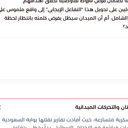
ية لضمان فرض شروط تفاوضية تحقق أهدافهم.
ين على تحويل هذا “التفاعل الإيجابي” إلى واقع ملموس عل
ر الشامل، أم أن الميدان سيظل يفرض كلمته بانتظار لحظة
د؟
 والتحركات الميدانية
رية متسارعة، حيث أفادت تقارير نقلتها بوابة السعودية
ت مباشرة مع الاحتلال الإسرائيلي بدأ يحظى بتفاعل