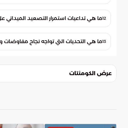
المصالح الإسرائيلية على المدى الطويل، وتكرس
وصفت التقارير التفاعل اللبناني مع مقترحات و
التفاؤل الحذر في ظل رغبة لبنانية رسمية في 
ما هي تداعيات استمرار التصعيد الميداني على 
12
دبلوماسي قد يؤدي إلى استقرار طويل الأمد عل
يشكل استمرار التصعيد العسكري خطورة بالغة 
من قدرة الدولة على التحكم في أمنها القومي.
ما هي التحديات التي تواجه نجاح مفاوضات وق
13
وزيادة الضغوط على المؤسسات العسكرية والأ
يتمثل التحدي الأكبر في الفجوة بين الرغبة الدب
يشهد عمليات عسكرية مكثفة. فبينما تسعى ال
شروطها الخاصة، مما يجعل التوصل إلى اتفاق م
عرض الكومنتات
والسياسة.