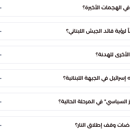
 التصعيد العسكري لا يخدم مصلحة البلاد، بل يزيد من
في الهجمات الأخيرة؟
 التي يواجهها لبنان.
ة الثانية على التوالي باستخدام الصواريخ. كما شملت
لعسكري، وهو موقع استراتيجي يواجه بلدة ميس الجبل،
لرؤية قائد الجيش اللبناني؟
مناطق الحدودية بشكل مباشر ومكثف.
ائيلية المتكررة تستهدف زعزعة استقرار الأمن الداخلي
أساسي إلى إثارة الفتن والانقسامات الوطنية بين
الأخرى للهدنة؟
لوطنية وتماسك الجبهة الداخلية للبلاد.
بأن الضغط العسكري المكثف الذي مارسته إسرائيل هو
 خلف هدنة. وبحسب وجهة نظره، فإن القوة العسكرية
سرائيل في الجبهة اللبنانية؟
خصم على التفكير في الخيارات السياسية والتهدئة.
لى فصل الجبهة اللبنانية تماماً عن الجبهة الإيرانية.
ير التحركات أو الصراعات المرتبطة بإيران على الوضع
ز السياسي" في المرحلة الحالية؟
مية الشاملة.
محققة من خلال الضغط العسكري والميداني إلى مكاسب
ية إلى ضمان تحقيق شروط أمنية وسياسية تخدم
وضات وقف إطلاق النار؟