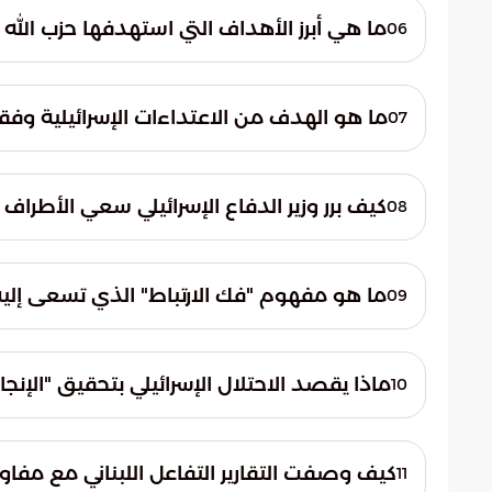
المخرج الوحيد للأزمة. ويؤكد أن الاستمرار في
ما هي أبرز الأهداف التي استهدفها حزب الله 
06
تعقيد الأوضاع الأمنية والاقتصادية والسياسية
أعلن حزب الله عن قصف مستوطنة المنارة للمر
العمليات العسكرية استهداف موقع العاصي ا
ما هو الهدف من الاعتداءات الإسرائيلية وفقاً 
07
مما يعكس استمرار التصعيد الميداني في ال
حذر العماد جوزيف عون من أن الاعتداءات الإسر
اللبناني. وأوضح أن هذه الهجمات تسعى بشكل 
كيف برر وزير الدفاع الإسرائيلي سعي الأطراف 
08
اللبنانيين، مما يشكل تهديداً مباشراً للسيادة ا
صرح وزير الدفاع الإسرائيلي، يسرائيل كاتس، 
السبب الرئيسي الذي دفع الطرف الآخر للسعي
ما هو مفهوم "فك الارتباط" الذي تسعى إليه إ
09
المفرطة والعمليات المكثفة هي التي أجبرت ال
تهدف إسرائيل من خلال استراتيجية فك الارتباط إ
وتسعى من خلال هذه الخطوة إلى ضمان عدم تأث
ماذا يقصد الاحتلال الإسرائيلي بتحقيق "الإنجا
10
في لبنان، مما يقلل من نطاق المواجهة الإقلي
يتمثل الإنجاز السياسي في تحويل النتائج ال
دبلوماسية ملموسة. وتهدف هذه الاستراتيج
كيف وصفت التقارير التفاعل اللبناني مع مفا
11