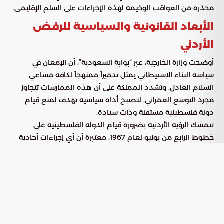
محذرة من العواقب الوخيمة لهذه الإجراءات على السلم الإقليمي.
الأبعاد القانونية والسياسية للرفض
الأردني
أوضحت وزارة الخارجية، عبر “بوابة السعودية”، أن الإمعان في
سياسة البناء الاستيطاني يمثل تدميراً ممنهجاً لكافة مساعي
السلام العادل. وتشدد المملكة على أن هذه الممارسات تتجاوز
مجرد التوسع العمراني، لتصبح أداة سياسية تهدف لمنع قيام
دولة فلسطينية مستقلة وذات سيادة.
تتمسك الرؤية الأردنية بضرورة قيام الدولة الفلسطينية على
خطوط الرابع من يونيو لعام 1967، معتبرة أن أي إجراءات أحادية
الجانب تصطدم بشكل مباشر مع الإجماع العربي والدولي. وتستند
الأردن في معارضتها لهذه المخططات إلى مرتكزات أساسية تشمل:
يمثل الاستمرار في الاستيطان تحدياً
انتهاك الشرعية الدولية:
صارخاً لقرار مجلس الأمن رقم 2334، الذي يطالب بوقف فوري
للأنشطة الاستيطانية لعدم شرعيتها القانونية.
تعكس هذه السياسات تمرداً
تجاهل المرجعية القضائية: