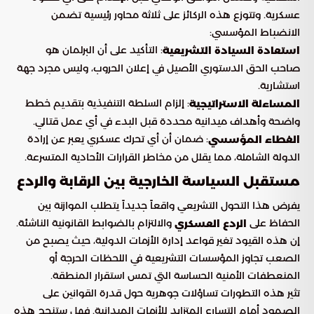
عسكرية. وتتوزع هذه الركائز على ثلاثة محاور رئيسية تضمن
الانضباط المؤسسي:
: التأكيد على أن البرلمان هو
استعادة السيادة التشريعية
صاحب الحق الدستوري الأصيل في إعلان الحروب، وليس مجرد جهة
استشارية.
: إلزام السلطة التنفيذية بتقديم خطط
المساءلة الاستراتيجية
واضحة وأهداف ميدانية محددة قبل البدء في أي عمل قتالي.
: ضمان أن أي تحرك عسكري يعبر عن إرادة
الغطاء المؤسسي
الدولة الشاملة، مما يقلل من مخاطر القرارات الأحادية المتسرعة.
مستقبل السياسة الخارجية بين الرقابة والردع
يفرض هذا التحول التشريعي واقعاً جديداً يتطلب الموازنة بين
الحفاظ على
والالتزام بالضوابط القانونية الناشئة.
الردع العسكري
إن هذه القيود تغير قواعد إدارة الأزمات الدولية، حيث يصبح من
الصعب تجاوز المؤسسات التشريعية في اللحظات الحرجة أو
المنعطفات الأمنية الحساسة التي تمس استقرار المنطقة.
تثير هذه التطورات تساؤلات جوهرية حول قدرة القوانين على
الصمود أمام التسارع المتزايد للأزمات الميدانية. فهل ستنجح هذه