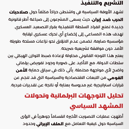
التشريع والتنفيذ
تشهد الأروقة السياسية في واشنطن حراكاً مكثفاً حول
صلاحيات
، حيث يسعى المشرعون إلى صياغة أطر قانونية
الحرب ضد إيران
جديدة تمنع انفراد السلطة التنفيذية بقرار التصعيد العسكري.
تهدف هذه المساعي إلى إخضاع أي تحرك عسكري لرقابة
مؤسسية صارمة، تضمن عدم الانزلاق نحو نزاعات مسلحة طويلة
الأمد دون موافقة تشريعية صريحة.
يعتبر هذا التوجه القانوني محاولة لإعادة ضبط التوازن الهيكلي بين
سلطات الدولة، مع التأكيد على ضرورة وجود تفويض برلماني
واضح لأي مواجهة محتملة. يأتي ذلك في سياق حماية
الأمن
من التبعات الاقتصادية والسياسية التي قد تنجم عن
القومي
قرارات استراتيجية غير مدروسة بعناية أو ناتجة عن تقديرات فردية.
تحليل التوجهات البرلمانية وتحولات
المشهد السياسي
أظهرت عمليات التصويت الأخيرة انقساماً جوهرياً في الرؤى
السياسية حول كيفية التعامل مع
وحدود
الملف الإيراني