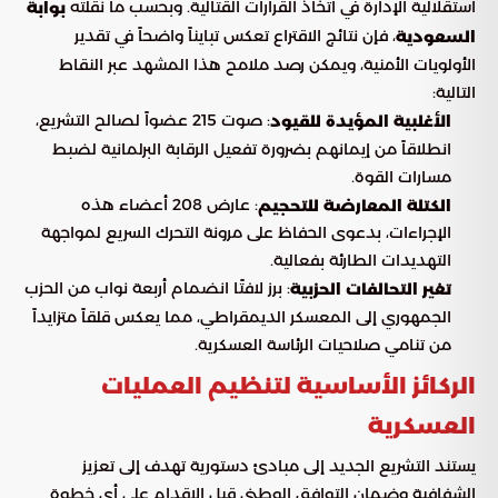
استقلالية الإدارة في اتخاذ القرارات القتالية. وبحسب ما نقلته
بوابة
، فإن نتائج الاقتراع تعكس تبايناً واضحاً في تقدير
السعودية
الأولويات الأمنية، ويمكن رصد ملامح هذا المشهد عبر النقاط
التالية:
: صوت 215 عضواً لصالح التشريع،
الأغلبية المؤيدة للقيود
انطلاقاً من إيمانهم بضرورة تفعيل الرقابة البرلمانية لضبط
مسارات القوة.
: عارض 208 أعضاء هذه
الكتلة المعارضة للتحجيم
الإجراءات، بدعوى الحفاظ على مرونة التحرك السريع لمواجهة
التهديدات الطارئة بفعالية.
: برز لافتًا انضمام أربعة نواب من الحزب
تغير التحالفات الحزبية
الجمهوري إلى المعسكر الديمقراطي، مما يعكس قلقاً متزايداً
من تنامي صلاحيات الرئاسة العسكرية.
الركائز الأساسية لتنظيم العمليات
العسكرية
يستند التشريع الجديد إلى مبادئ دستورية تهدف إلى تعزيز
الشفافية وضمان التوافق الوطني قبل الإقدام على أي خطوة