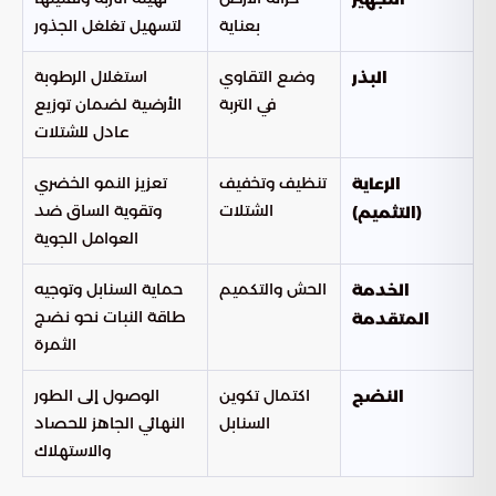
بعناية
لتسهيل تغلغل الجذور
وضع التقاوي
استغلال الرطوبة
البذر
في التربة
الأرضية لضمان توزيع
عادل للشتلات
تنظيف وتخفيف
تعزيز النمو الخضري
الرعاية
الشتلات
وتقوية الساق ضد
(التثميم)
العوامل الجوية
الحش والتكميم
حماية السنابل وتوجيه
الخدمة
طاقة النبات نحو نضج
المتقدمة
الثمرة
اكتمال تكوين
الوصول إلى الطور
النضج
السنابل
النهائي الجاهز للحصاد
والاستهلاك