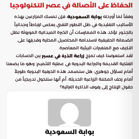
الحفاظ على الأصالة في عصر التكنولوجيا
وفقاً لما أوردته
، فإن تمسك المزارعين بهذه
بوابة السعودية
الأساليب التقليدية في ظل التطور التقني يعكس ارتباطاً وجدانياً
بالجذور. تؤكد هذه الممارسات أن الخبرة الميدانية الموروثة تظل
الضمانة الحقيقية لاستدامة المحاصيل المحلية وقدرتها على
التكيف مع المتغيرات البيئية المعاصرة.
لقد استعرضنا كيف تمزج
بين الحسابات
زراعة الذرة في عسير
الفلكية القديمة والبراعة اليدوية في عملية التثميم؛ وهو ما يضعنا
أمام تساؤل جوهري: هل ستصمد هذه الحرفية اليدوية طويلاً
أمام زحف المكننة الزراعية الحديثة، أم أنها ستتحول تدريجياً من
حقول الإنتاج إلى رفوف الذاكرة التراثية؟
بوابة السعودية