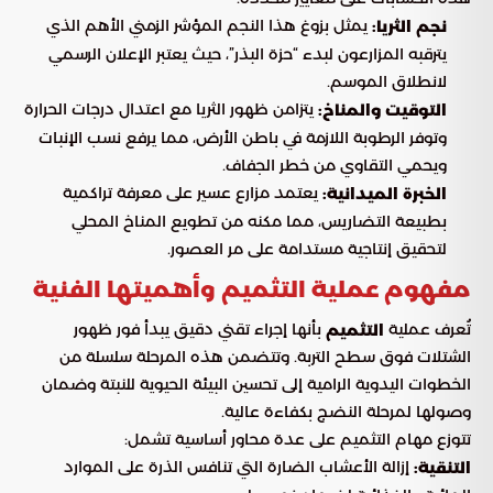
يمثل بزوغ هذا النجم المؤشر الزمني الأهم الذي
نجم الثريا:
يترقبه المزارعون لبدء “حزة البذر”، حيث يعتبر الإعلان الرسمي
لانطلاق الموسم.
يتزامن ظهور الثريا مع اعتدال درجات الحرارة
التوقيت والمناخ:
وتوفر الرطوبة اللازمة في باطن الأرض، مما يرفع نسب الإنبات
ويحمي التقاوي من خطر الجفاف.
يعتمد مزارع عسير على معرفة تراكمية
الخبرة الميدانية:
بطبيعة التضاريس، مما مكنه من تطويع المناخ المحلي
لتحقيق إنتاجية مستدامة على مر العصور.
مفهوم عملية التثميم وأهميتها الفنية
تُعرف عملية
بأنها إجراء تقني دقيق يبدأ فور ظهور
التثميم
الشتلات فوق سطح التربة. وتتضمن هذه المرحلة سلسلة من
الخطوات اليدوية الرامية إلى تحسين البيئة الحيوية للنبتة وضمان
وصولها لمرحلة النضج بكفاءة عالية.
تتوزع مهام التثميم على عدة محاور أساسية تشمل:
إزالة الأعشاب الضارة التي تنافس الذرة على الموارد
التنقية: