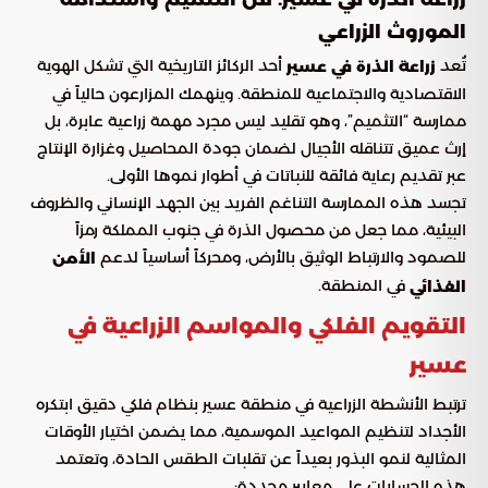
الموروث الزراعي
تُعد
أحد الركائز التاريخية التي تشكل الهوية
زراعة الذرة في عسير
الاقتصادية والاجتماعية للمنطقة. وينهمك المزارعون حالياً في
ممارسة “التثميم”، وهو تقليد ليس مجرد مهمة زراعية عابرة، بل
إرث عميق تتناقله الأجيال لضمان جودة المحاصيل وغزارة الإنتاج
عبر تقديم رعاية فائقة للنباتات في أطوار نموها الأولى.
تجسد هذه الممارسة التناغم الفريد بين الجهد الإنساني والظروف
البيئية، مما جعل من محصول الذرة في جنوب المملكة رمزاً
للصمود والارتباط الوثيق بالأرض، ومحركاً أساسياً لدعم
الأمن
في المنطقة.
الغذائي
التقويم الفلكي والمواسم الزراعية في
عسير
ترتبط الأنشطة الزراعية في منطقة عسير بنظام فلكي دقيق ابتكره
الأجداد لتنظيم المواعيد الموسمية، مما يضمن اختيار الأوقات
المثالية لنمو البذور بعيداً عن تقلبات الطقس الحادة، وتعتمد
هذه الحسابات على معايير محددة: