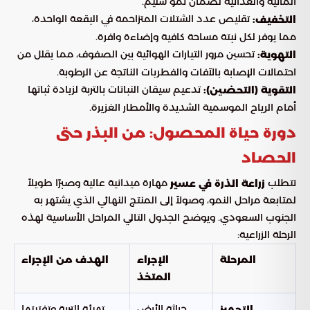
المائية والغذائية لضمان نمو سليم.
تقليص عدد الشتلات المتزاحمة في البقعة الواحدة،
التخفيف:
مما يوفر لكل نبتة مساحة كافية وإضاءة وافرة.
تحسين مرور التيارات الهوائية بين الصفوف، مما يقلل من
التهوية:
احتمالات الإصابة بالآفات والفطريات الناتجة عن الرطوبة.
تدعيم سيقان النباتات بالتربة لزيادة ثباتها
التقوية (التحضين):
أمام الرياح الموسمية الشديدة والأمطار الغزيرة.
دورة حياة المحصول: من البذر حتى
الحصاد
تتطلب
مهارة ميدانية عالية وصبرًا طويلاً
زراعة الذرة في عسير
لمتابعة مراحل النمو، وصولاً إلى المنتج النهائي الذي يشتهر به
الجنوب السعودي. ويوضح الجدول التالي المراحل الأساسية لهذه
الرحلة الزراعية:
المرحلة
الإجراء
الهدف من الإجراء
المتخذ
حراثة الأرض
تهيئة التربة وتفتيتها
التجهيز