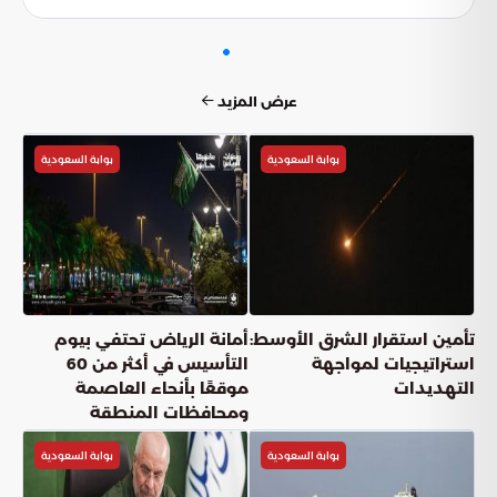
التنقية المستمرة، قد تضعف النباتات ويقل إنتاجها بسبب نقص
التغذية. لذا، يحرص المزارع العسيري على نظافة الحقول لضمان
وصول كافة العناصر الغذائية إلى محصوله الأساسي.
عرض المزيد
بوابة السعودية
بوابة السعودية
تأمين استقرار الشرق الأوسط:
أمانة الرياض تحتفي بيوم
استراتيجيات لمواجهة
التأسيس في أكثر من 60
التهديدات
موقعًا بأنحاء العاصمة
ومحافظات المنطقة
بوابة السعودية
بوابة السعودية