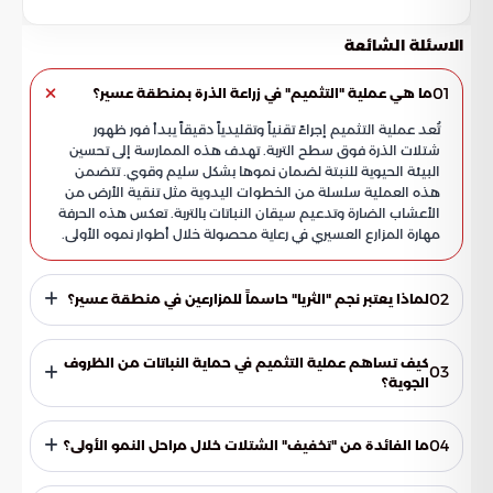
الاسئلة الشائعة
01
ما هي عملية "التثميم" في زراعة الذرة بمنطقة عسير؟
تُعد عملية التثميم إجراءً تقنياً وتقليدياً دقيقاً يبدأ فور ظهور
شتلات الذرة فوق سطح التربة. تهدف هذه الممارسة إلى تحسين
البيئة الحيوية للنبتة لضمان نموها بشكل سليم وقوي. تتضمن
هذه العملية سلسلة من الخطوات اليدوية مثل تنقية الأرض من
الأعشاب الضارة وتدعيم سيقان النباتات بالتربة. تعكس هذه الحرفة
مهارة المزارع العسيري في رعاية محصولة خلال أطوار نموه الأولى.
02
لماذا يعتبر نجم "الثريا" حاسماً للمزارعين في منطقة عسير؟
يرتبط بزوغ نجم الثريا في النظام الفلكي القديم ببداية "حزة البذر"،
وهو المؤشر الزمني الأهم لانطلاق موسم زراعة الذرة. يترقب
كيف تساهم عملية التثميم في حماية النباتات من الظروف
03
المزارعون هذا النجم لتحديد الموعد المثالي للزراعة. يضمن هذا
الجوية؟
التوقيت اعتدال درجات الحرارة وتوفر الرطوبة المناسبة في التربة،
تتضمن عملية التثميم إجراءً يُعرف بـ "التحضين"، وهو تدعيم
مما يساعد في حماية البذور من الجفاف ويزيد من نسب الإنبات
سيقان النباتات بكميات إضافية من التربة. يساعد هذا الإجراء في
بنجاح كبير في الحقول.
04
ما الفائدة من "تخفيف" الشتلات خلال مراحل النمو الأولى؟
زيادة ثبات الشتلات وقدرتها على الصمود أمام العوامل الخارجية.
تحمي هذه التقنية اليدوية المحصول من خطر الرياح الموسمية
يتم تقليص عدد الشتلات المتزاحمة في البقعة الواحدة لتوفير