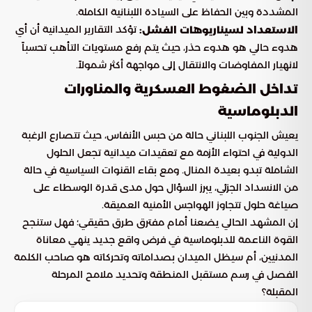
المشددة وبين الحفاظ على السيادة اللبنانية الكاملة.
تؤكد التقارير الميدانية أن أي
الاستعداد لسيناريوهات الفشل:
هدوء حالي هو هدوء حذر، حيث يتم رفع مستويات التأهب تحسباً
لانهيار المفاوضات والانتقال إلى مواجهة أكثر شمولاً.
تداخل الضغوط العسكرية والمناورات
الدبلوماسية
يعيش الجنوب اللبناني حالة من حبس الأنفاس، حيث تتصارع الرغبة
الدولية في احتواء الأزمة مع تعقيدات ميدانية تجعل الحلول
الشاملة تبدو بعيدة المنال. ومع بقاء القنوات السياسية في حالة
من الانسداد الجزئي، يبرز السؤال حول مدى قدرة الوسطاء على
صياغة حلول تتجاوز الهواجس الأمنية العميقة.
إن المشهد الحالي يضعنا أمام مفترق طرق حقيقي؛ فهل ستنجح
القوة الناعمة للدبلوماسية في فرض واقع جديد ينهي معاناة
المدنيين، أم سيظل الميدان بصداماته وتحركاته هو صاحب الكلمة
الفصل في رسم مستقبل المنطقة وتحديد ملامح المرحلة
المقبلة؟