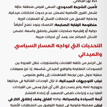
خط نهر الليطاني.
السعي لفرض منطقة عازلة
تأمين الشريط الحدودي:
تشمل القرى الأمامية لضمان عدم حدوث احتكاكات ميدانية،
وحماية العمق من احتمالات التسلل أو العمليات البرية.
التمسك ببنود تمنح أطرافاً
منظومة الرقابة الصارمة:
دولية أو إقليمية صلاحيات تفتيش وتحقق واسعة، تضمن
التدخل المباشر عند رصد أي تحركات مريبة.
التحديات التي تواجه المسار السياسي
والميداني
على الرغم من كثافة اللقاءات والمشاورات، تظل الفجوة بين
المسودات المقترحة والواقع الميداني شاسعة، إذ تبرز معوقات
عملية تحول دون ترجمة التفاهمات إلى واقع ملموس:
لا تزال الوحدات القتالية في مراكزها
غياب التوجيهات الميدانية:
بجهوزية تامة، ولم يصدر حتى الآن أي قرار رسمي من القيادات
العليا ببدء إجراءات خفض التصعيد أو إعادة الانتشار.
يواجه
أزمة السيادة والصياغة:
اتفاق وقف إطلاق النار في
معضلة قانونية في كيفية التوفيق بين المتطلبات الأمنية
لبنان