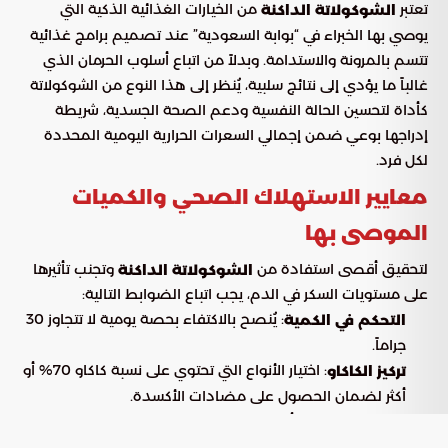
تعتبر
من الخيارات الغذائية الذكية التي
الشوكولاتة الداكنة
يوصي بها الخبراء في “بوابة السعودية” عند تصميم برامج غذائية
تتسم بالمرونة والاستدامة. وبدلاً من اتباع أسلوب الحرمان الذي
غالباً ما يؤدي إلى نتائج سلبية، يُنظر إلى هذا النوع من الشوكولاتة
كأداة لتحسين الحالة النفسية ودعم الصحة الجسدية، شريطة
إدراجها بوعي ضمن إجمالي السعرات الحرارية اليومية المحددة
لكل فرد.
معايير الاستهلاك الصحي والكميات
الموصى بها
لتحقيق أقصى استفادة من
وتجنب تأثيرها
الشوكولاتة الداكنة
على مستويات السكر في الدم، يجب اتباع الضوابط التالية:
: يُنصح بالاكتفاء بحصة يومية لا تتجاوز 30
التحكم في الكمية
جراماً.
: اختيار الأنواع التي تحتوي على نسبة كاكاو 70% أو
تركيز الكاكاو
أكثر لضمان الحصول على مضادات الأكسدة.
: التأكد من انخفاض نسبة السكر المضاف
مراقبة السكر
لتجنب الارتفاع المفاجئ في مستويات الأنسولين.