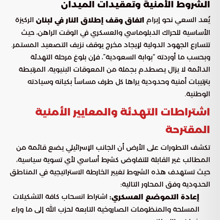
الشروط الأمنية وتعقيدات الميدان
يُعد السعي نحو إبرام
الركيزة
اتفاق وقف إطلاق النار في لبنان
الأساسية للحراك الدبلوماسي والعسكري في الوقت الراهن، حيث
تتسارع الجهود الدولية لإيجاد مخرج يوقف نزيف التصعيد المستمر.
وبحسب ما أوردته “بوابة السعودية”، فإن بلوغ مرحلة التهدئة
الدائمة لا يزال يصطدم بجملة من المعوقات البنيوية، المرتبطة
بترتيبات أمنية وحدودية يراها كل طرف مساساً بكيانه وسيادته
الوطنية.
اشتراطات التهدئة والمعايير الأمنية
المقترحة
تكشف التطورات على الأرض أن الجانب الإسرائيلي يضع قائمة من
المطالب غير القابلة للتفاوض كشرط أساسي لأي تسوية سياسية،
حيث تستهدف هذه الشروط تغيير الخارطة الاستراتيجية في المناطق
الحدودية وفق المحاور التالية:
اشتراط انسحاب كافة التشكيلات
إعادة التموضع العسكري:
المسلحة والمنظومات الصاروخية التابعة لحزب الله إلى ما وراء