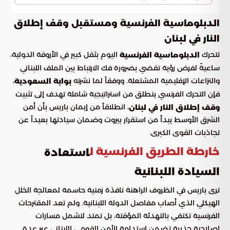
الدبلوماسية الفرنسية ومستقبل وقف إطلاق
النار في لبنان
تتحرك
اليوم بثقل كبير في الأروقة الدولية،
الدبلوماسية الفرنسية
ساعيةً لفرض رؤية تقضي بضرورة فك الارتباط بين الملف اللبناني
والنزاعات الإقليمية المشتعلة. ووفقاً لما نشرته
،
بوابة السعودية
فإن التحرك الفرنسي ينطلق من استراتيجية شاملة تهدف إلى تثبيت
، انطلاقاً من إيمان باريس بأن أمن
وقف إطلاق النار في لبنان
الشرق الأوسط يبدأ من استقرار بيروت وضمان سيادتها بعيداً عن
تجاذبات القوى الكبرى.
خارطة الطريق الفرنسية ل
استعادة
السيادة اللبنانية
ترى باريس في الظروف الراهنة نافذة زمنية حاسمة لمعالجة الخلل
الهيكلي الذي أصاب مفاصل الدولة اللبنانية. ولم تعد المقترحات
الفرنسية تكتفي بالتهدئة المؤقتة، بل تمتد لتشمل مسارات
إصلاحية جذرية تضمن استدامة الأمن القومي اللبناني عبر عدة