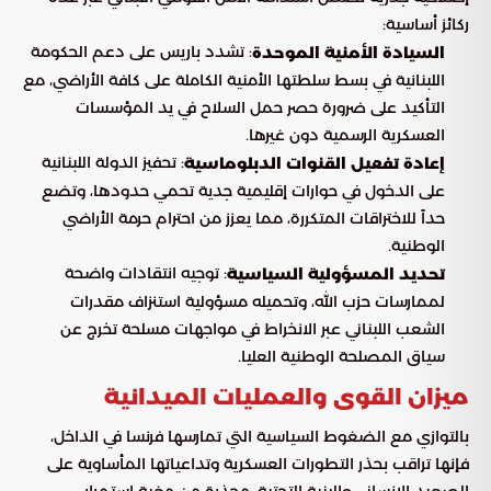
ركائز أساسية:
: تشدد باريس على دعم الحكومة
السيادة الأمنية الموحدة
اللبنانية في بسط سلطتها الأمنية الكاملة على كافة الأراضي، مع
التأكيد على ضرورة حصر حمل السلاح في يد المؤسسات
العسكرية الرسمية دون غيرها.
: تحفيز الدولة اللبنانية
إعادة تفعيل القنوات الدبلوماسية
على الدخول في حوارات إقليمية جدية تحمي حدودها، وتضع
حداً للاختراقات المتكررة، مما يعزز من احترام حرمة الأراضي
الوطنية.
: توجيه انتقادات واضحة
تحديد المسؤولية السياسية
لممارسات حزب الله، وتحميله مسؤولية استنزاف مقدرات
الشعب اللبناني عبر الانخراط في مواجهات مسلحة تخرج عن
سياق المصلحة الوطنية العليا.
ميزان القوى والعمليات الميدانية
بالتوازي مع الضغوط السياسية التي تمارسها فرنسا في الداخل،
فإنها تراقب بحذر التطورات العسكرية وتداعياتها المأساوية على
الصعيد الإنساني والبنية التحتية، محذرة من مغبة استمرار