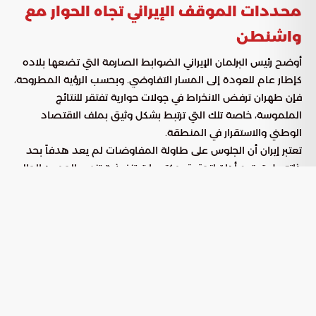
محددات الموقف الإيراني تجاه الحوار مع
واشنطن
أوضح رئيس البرلمان الإيراني الضوابط الصارمة التي تضعها بلاده
كإطار عام للعودة إلى المسار التفاوضي. وبحسب الرؤية المطروحة،
فإن طهران ترفض الانخراط في جولات حوارية تفتقر للنتائج
الملموسة، خاصة تلك التي ترتبط بشكل وثيق بملف الاقتصاد
الوطني والاستقرار في المنطقة.
تعتبر إيران أن الجلوس على طاولة المفاوضات لم يعد هدفاً بحد
ذاته، بل تعتبره أداة لتحقيق مكتسبات تنفيذية تنهي الجمود الحالي
الناتج عن العقوبات الدولية. لذا، فإن تنفيذ الالتزامات السابقة يُعد
المقياس الحقيقي لمدى جدية الأطراف الأخرى في إحراز تقدم
دبلوماسي فعلي.
المتطلبات الأساسية لبناء الثقة الدولية
تضع طهران ملفين أساسيين على رأس أولوياتها كاختبار لجدية
المجتمع الدولي والولايات المتحدة قبل البدء في أي نقاشات
سياسية موسعة، وهما: