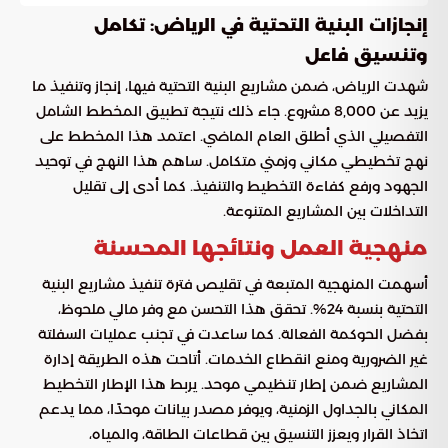
إنجازات البنية التحتية في الرياض: تكامل
وتنسيق فاعل
شهدت الرياض، ضمن مشاريع البنية التحتية فيها، إنجاز وتنفيذ ما
يزيد عن 8,000 مشروع. جاء ذلك نتيجة تطبيق المخطط الشامل
التفصيلي الذي أطلق العام الماضي. اعتمد هذا المخطط على
نهج تخطيطي مكاني وزمني متكامل. ساهم هذا النهج في توحيد
الجهود ورفع كفاءة التخطيط والتنفيذ. كما أدى إلى تقليل
التداخلات بين المشاريع المتنوعة.
منهجية العمل ونتائجها المحسنة
أسهمت المنهجية المتبعة في تقليص فترة تنفيذ مشاريع البنية
التحتية بنسبة 24%. تحقق هذا التحسن مع وفر مالي ملحوظ،
بفضل الحوكمة الفعالة. كما ساعدت في تجنب عمليات السفلتة
غير الضرورية ومنع انقطاع الخدمات. أتاحت هذه الطريقة إدارة
المشاريع ضمن إطار تنظيمي موحد. يربط هذا الإطار التخطيط
المكاني بالجداول الزمنية، ويوفر مصدر بيانات موحدًا، مما يدعم
اتخاذ القرار ويعزز التنسيق بين قطاعات الطاقة، والمياه،