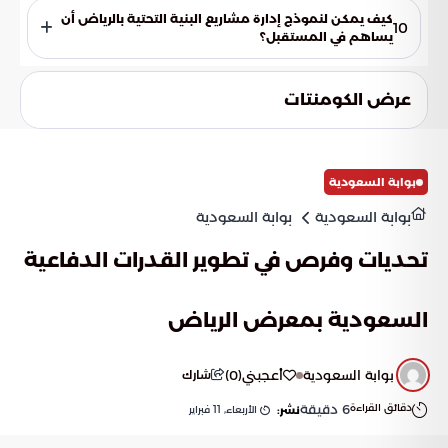
حجر الزاوية في تحقيق التنمية المستدامة. من خلال تحديد
كيف يمكن لنموذج إدارة مشاريع البنية التحتية بالرياض أن
10
الأهداف الواضحة وتوحيد الجهود، يمكن للمنطقة تحقيق قفزات
يساهم في المستقبل؟
نوعية.
يرسخ هذا النموذج مبادئ التخطيط المسبق والتعاون المثمر، مما
يساهم في تحقيق قفزات نوعية في جودة الحياة وكفاءة الخدمات.
عرض الكومنتات
يدعو هذا النموذج الرائد للتساؤل عن كيفية امتداده لإعادة
صياغة المشهد التنموي في مناطق أخرى.
بوابة السعودية
بوابة السعودية
بوابة السعودية
تحديات وفرص في تطوير القدرات الدفاعية
السعودية بمعرض الرياض
بوابة السعودية
أعجبني
(
0
)
شارك
دقائق القراءة
6
دقيقة
الأربعاء, 11 فبراير
نشر: