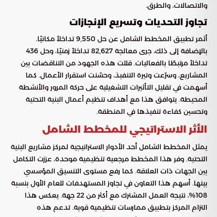
والاتصالات، والطرق.
تجاوز التحديات وتسريع الإنجازات
أثمر تطبيق المخطط الشامل عن حل 9,550 تداخلاً مكانيًا.
بالإضافة إلى ذلك، جرى معالجة 82,627 تداخلاً زمنيًا، وحل 436
تداخلاً مرتبطًا بالفعاليات. قللت هذه الجهود من التناقضات بين
المشاريع، وسرّعت وتيرة التنفيذ، وحسّنت استقرار الأعمال. كما
أسهمت في تقليل التأثيرات التشغيلية على حركة المرور والأنشطة
المحيطة. يتوافق هذا مع أهداف تنظيم أعمال البنية التحتية
وتحسين كفاءة تنفيذها في المنطقة.
الأثر الاستراتيجي للمخطط الشامل
يمثل المخطط الشامل أحد الأدوار الاستراتيجية لمركز مشاريع البنية
التحتية. وفر هذا المخطط مرجعية تنظيمية موحدة، عززت التكامل
بين الجهات ذات العلاقة. كما رفع مستوى التنسيق المؤسسي
بينها. أسهم هذا التعاون في تجاوز المستهدفات للعام الأول بنسبة
108%، نتيجة العمل المشترك مع أكثر من 22 جهة. يعكس هذا
التزام المركز بتطبيق ممارسات تنظيمية قوية. تدعم هذه