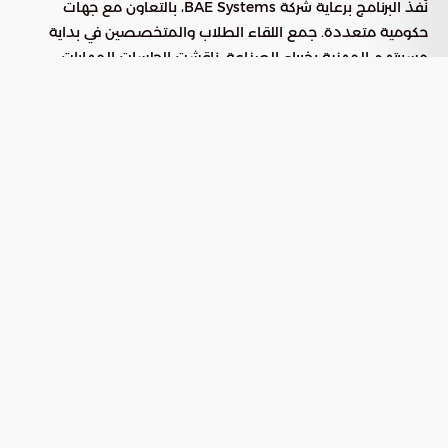
نُفذ البرنامج برعاية شركة BAE Systems، بالتعاون مع جهات
حكومية متعددة. جمع اللقاء الطلاب والمتخصصين في بداية
مسيرتهم المهنية بخبراء الصناعة. ناقشت الجلسات المهارات
المستقبلية المطلوبة لدعم
التحول الدفاعي في المملكة
ومواءمة مخرجات التعليم مع احتياجات الصناعة. كما تناول بناء
القدرات للأدوار التقنية المستقبلية، وتأهيل المواهب الوطنية
للعمل في مجالات متقدمة مثل الأمن السيبراني، الأنظمة غير
المأهولة،
، الفضاء، والتقنيات الناشئة.
الذكاء الاصطناعي
أهمية تطوير رأس المال البشري
استُهل البرنامج بالتأكيد على الأولوية الوطنية في تطوير رأس المال
البشري وتأهيل كوادر قادرة على مواكبة التغيرات التقنية العالمية.
شارك في البرنامج قيادات من وزارة الدفاع والهيئة العامة
للصناعات العسكرية وجهات أخرى. هذا يؤكد التزام المملكة بتوفير
مسارات مهنية وتنموية منهجية للشباب السعودي ضمن منظومة
.
الصناعات الدفاعية والأمنية
أكد محافظ الهيئة العامة للصناعات العسكرية، المهندس أحمد
عبد العزيز العوهلي، أهمية الاستثمار في الكفاءات الوطنية. ذكر أن