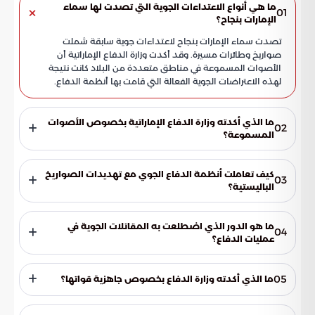
ما هي أنواع الاعتداءات الجوية التي تصدت لها سماء
01
الإمارات بنجاح؟
تصدت سماء الإمارات بنجاح لاعتداءات جوية سابقة شملت
صواريخ وطائرات مسيرة. وقد أكدت وزارة الدفاع الإماراتية أن
الأصوات المسموعة في مناطق متعددة من البلاد كانت نتيجة
لهذه الاعتراضات الجوية الفعالة التي قامت بها أنظمة الدفاع.
ما الذي أكدته وزارة الدفاع الإماراتية بخصوص الأصوات
02
المسموعة؟
أكدت وزارة الدفاع الإماراتية أن الأصوات المسموعة في مناطق
متعددة من البلاد، خلال حوادث سابقة، جاءت نتيجة اعتراضات
كيف تعاملت أنظمة الدفاع الجوي مع تهديدات الصواريخ
03
جوية فعالة قام بها الدفاع الجوي. هذا التصريح جاء لطمأنة السكان
الباليستية؟
وتوضيح طبيعة الأحداث الدفاعية.
نجحت أنظمة الدفاع الجوي في التعامل مع تهديدات الصواريخ
الباليستية بكفاءة عالية. لقد أظهرت هذه المنظومات قدرة فائقة
ما هو الدور الذي اضطلعت به المقاتلات الجوية في
04
في حماية المجال الجوي الإماراتي من أي مخاطر محتملة قد تنتج
عمليات الدفاع؟
عن مثل هذه التهديدات.
اضطلعت المقاتلات الجوية بدور حيوي في مهام اعتراض الطائرات
المسيرة. بينت هذه العمليات مدى التنسيق المتكامل والفعال بين
05
ما الذي أكدته وزارة الدفاع بخصوص جاهزية قواتها؟
مختلف وحدات الدفاع الجوي في التصدي للتهديدات الجوية
المتنوعة.
أكدت وزارة الدفاع الجاهزية الكاملة لقواتها وقدرتها العالية على