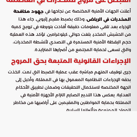
أعلنت الجهات الأمنية المختصة عن نجاحها في
جهود مكافحة
، وذلك بضبط مقيم إثيوبي. جاء هذا
المخدرات في الرياض
الإجراء بعد تلقي معلومات دقيقة أفادت بتورطه في ترويج كمية
من الحشيش المخدر، بلغت حوالي كيلوغرامين. تؤكد هذه العملية
حجم اليقظة الأمنية المستمرة في التصدي لأنشطة المخدرات،
والتي تسعى لحماية المجتمع من أضرارها المتزايدة.
الإجراءات القانونية المتبعة بحق المروج
جرى توقيف المتهم مباشرة عقب عملية الضبط التي تمت. اتخذت
بحقه الإجراءات النظامية المعمول بها في المملكة، وأحيل إلى
الجهة المختصة لاستكمال التحقيقات وضمان تطبيق الأحكام
العدلية. يعكس هذا التدبير الصارم التزام الأجهزة الأمنية في
المملكة بحماية المواطنين والمقيمين على أراضيها من مخاطر
المواد الممنوعة وتأثيراتها السلبية.
أهمية تعاون المجتمع في الإبلاغ عن
المخدرات