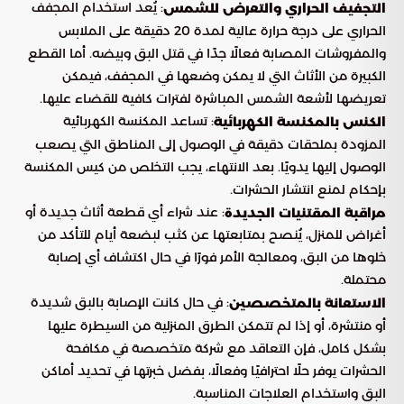
: يُعد استخدام المجفف
التجفيف الحراري والتعرض للشمس
الحراري على درجة حرارة عالية لمدة 20 دقيقة على الملابس
والمفروشات المصابة فعالًا جدًا في قتل البق وبيضه. أما القطع
الكبيرة من الأثاث التي لا يمكن وضعها في المجفف، فيمكن
تعريضها لأشعة الشمس المباشرة لفترات كافية للقضاء عليها.
: تساعد المكنسة الكهربائية
الكنس بالمكنسة الكهربائية
المزودة بملحقات دقيقة في الوصول إلى المناطق التي يصعب
الوصول إليها يدويًا. بعد الانتهاء، يجب التخلص من كيس المكنسة
بإحكام لمنع انتشار الحشرات.
: عند شراء أي قطعة أثاث جديدة أو
مراقبة المقتنيات الجديدة
أغراض للمنزل، يُنصح بمتابعتها عن كثب لبضعة أيام للتأكد من
خلوها من البق، ومعالجة الأمر فورًا في حال اكتشاف أي إصابة
محتملة.
: في حال كانت الإصابة بالبق شديدة
الاستعانة بالمتخصصين
أو منتشرة، أو إذا لم تتمكن الطرق المنزلية من السيطرة عليها
بشكل كامل، فإن التعاقد مع شركة متخصصة في مكافحة
الحشرات يوفر حلًا احترافيًا وفعالًا، بفضل خبرتها في تحديد أماكن
البق واستخدام العلاجات المناسبة.