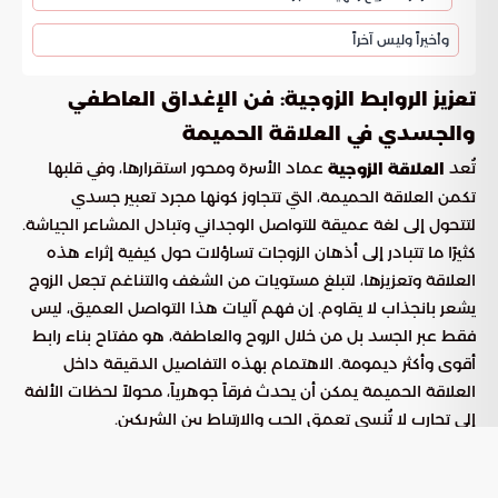
وأخيراً وليس آخراً
تعزيز الروابط الزوجية: فن الإغداق العاطفي
والجسدي في العلاقة الحميمة
تُعد
عماد الأسرة ومحور استقرارها، وفي قلبها
العلاقة الزوجية
تكمن العلاقة الحميمة، التي تتجاوز كونها مجرد تعبير جسدي
لتتحول إلى لغة عميقة للتواصل الوجداني وتبادل المشاعر الجياشة.
كثيرًا ما تتبادر إلى أذهان الزوجات تساؤلات حول كيفية إثراء هذه
العلاقة وتعزيزها، لتبلغ مستويات من الشغف والتناغم تجعل الزوج
يشعر بانجذاب لا يقاوم. إن فهم آليات هذا التواصل العميق، ليس
فقط عبر الجسد بل من خلال الروح والعاطفة، هو مفتاح بناء رابط
أقوى وأكثر ديمومة. الاهتمام بهذه التفاصيل الدقيقة داخل
العلاقة الحميمة يمكن أن يحدث فرقاً جوهرياً، محولاً لحظات الألفة
إلى تجارب لا تُنسى تعمق الحب والارتباط بين الشريكين.
تهدف هذه المقالة إلى استعراض رؤية تحليلية متعمقة لمجموعة
من الأسرار والأساليب التي يمكن للزوجة تبنيها لإضفاء طابع فريد