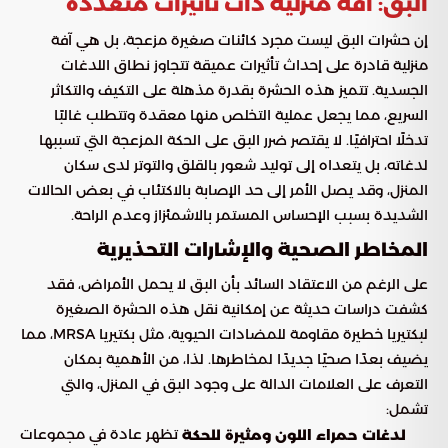
البق: آفة منزلية ذات تأثيرات متعددة
إن حشرات البق ليست مجرد كائنات صغيرة مزعجة، بل هي آفة
منزلية قادرة على إحداث تأثيرات عميقة تتجاوز نطاق اللدغات
الجسدية. تتميز هذه الحشرة بقدرة مذهلة على التكيف والتكاثر
السريع، مما يجعل عملية التخلص منها معقدة وتتطلب غالبًا
تدخلًا احترافيًا. لا يقتصر ضرر البق على الحكة المزعجة التي تسببها
لدغاته، بل يتعداه إلى توليد شعور بالقلق والتوتر لدى سكان
المنزل، وقد يصل الأمر إلى حد الإصابة بالاكتئاب في بعض الحالات
الشديدة بسبب الإحساس المستمر بالاشمئزاز وعدم الراحة.
المخاطر الصحية والإشارات التحذيرية
على الرغم من الاعتقاد السائد بأن البق لا يحمل الأمراض، فقد
كشفت دراسات حديثة عن إمكانية نقل هذه الحشرة الصغيرة
لبكتيريا خطيرة مقاومة للمضادات الحيوية، مثل بكتيريا MRSA، مما
يضيف بعدًا صحيًا جديدًا لمخاطرها. لذا، من الأهمية بمكان
التعرف على العلامات الدالة على وجود البق في المنزل، والتي
تشمل:
تظهر عادة في مجموعات
لدغات حمراء اللون ومثيرة للحكة