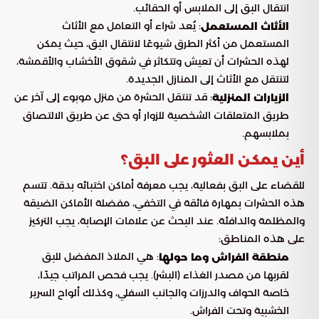
انتقال البق إلى الملابس أو الحقائب.
: يُعد شراء أو التعامل مع الأثاث
الأثاث المستعمل
المستعمل من أكثر الطرق شيوعًا لانتقال البق، حيث يمكن
لهذه الحشرات أن تعيش وتتكاثر في شقوق الأخشاب والأقمشة،
لتنتقل مع الأثاث إلى المنازل الجديدة.
: قد تنتقل الحشرة من منزل موبوء إلى آخر عن
الزيارات المنزلية
طريق المتعلقات الشخصية للزوار أو حتى عن طريق الالتصاق
بملابسهم.
أين يمكن العثور على البق؟
للقضاء على البق بفعالية، يجب معرفة أماكن اختبائه بدقة. تتسم
هذه الحشرات بمهارة فائقة في التخفي، مفضلة الأماكن الضيقة
والمظلمة والدافئة. عند البحث عن علامات الإصابة، يجب التركيز
على هذه المناطق:
: هي الملاذ المفضل للبق
منطقة الفراش وما حولها
لقربها من مصدر الغذاء (البشر). يجب فحص المراتب جيدًا،
خاصة الحواف والدرزات والجانب السفلي، وكذلك ألواح السرير
الخشبية وتحت الفراش.