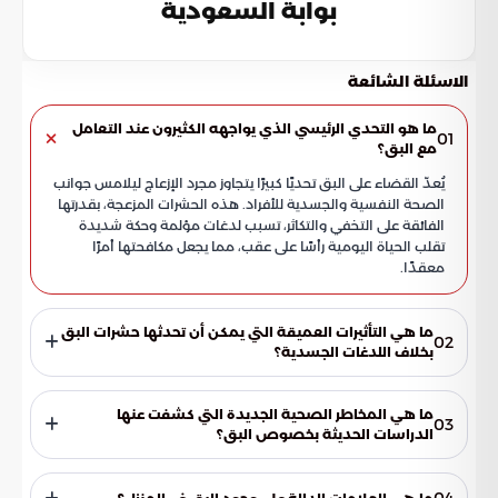
بوابة السعودية
الاسئلة الشائعة
ما هو التحدي الرئيسي الذي يواجهه الكثيرون عند التعامل
01
مع البق؟
يُعدّ القضاء على البق تحديًا كبيرًا يتجاوز مجرد الإزعاج ليلامس جوانب
الصحة النفسية والجسدية للأفراد. هذه الحشرات المزعجة، بقدرتها
الفائقة على التخفي والتكاثر، تسبب لدغات مؤلمة وحكة شديدة
تقلب الحياة اليومية رأسًا على عقب، مما يجعل مكافحتها أمرًا
معقدًا.
ما هي التأثيرات العميقة التي يمكن أن تحدثها حشرات البق
02
بخلاف اللدغات الجسدية؟
تُحدث حشرات البق تأثيرات عميقة تتجاوز نطاق اللدغات الجسدية،
وتشمل توليد شعور بالقلق والتوتر لدى سكان المنزل. في بعض
ما هي المخاطر الصحية الجديدة التي كشفت عنها
03
الحالات الشديدة، قد يصل الأمر إلى الإصابة بالاكتئاب بسبب
الدراسات الحديثة بخصوص البق؟
الإحساس المستمر بالاشمئزاز وعدم الراحة الذي تسببه هذه الآفة
كشفت دراسات حديثة عن إمكانية نقل حشرة البق لبكتيريا خطيرة
المنزلية.
مقاومة للمضادات الحيوية، مثل بكتيريا MRSA. يضيف هذا