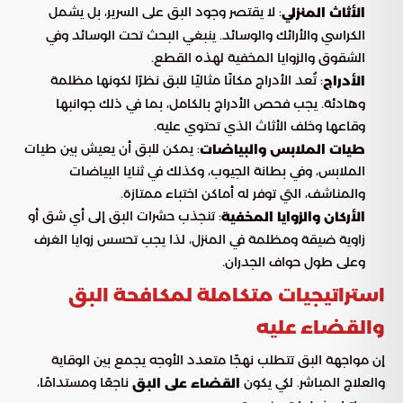
: لا يقتصر وجود البق على السرير، بل يشمل
الأثاث المنزلي
الكراسي والأرائك والوسائد. ينبغي البحث تحت الوسائد وفي
الشقوق والزوايا المخفية لهذه القطع.
: تُعد الأدراج مكانًا مثاليًا للبق نظرًا لكونها مظلمة
الأدراج
وهادئة. يجب فحص الأدراج بالكامل، بما في ذلك جوانبها
وقاعها وخلف الأثاث الذي تحتوي عليه.
: يمكن للبق أن يعيش بين طيات
طيات الملابس والبياضات
الملابس، وفي بطانة الجيوب، وكذلك في ثنايا البياضات
والمناشف، التي توفر له أماكن اختباء ممتازة.
: تنجذب حشرات البق إلى أي شق أو
الأركان والزوايا المخفية
زاوية ضيقة ومظلمة في المنزل، لذا يجب تحسس زوايا الغرف
وعلى طول حواف الجدران.
استراتيجيات متكاملة لمكافحة البق
والقضاء عليه
إن مواجهة البق تتطلب نهجًا متعدد الأوجه يجمع بين الوقاية
والعلاج المباشر. لكي يكون
ناجعًا ومستدامًا،
القضاء على البق