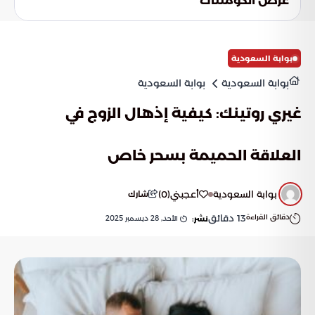
عرض الكومنتات
المنزلية من السيطرة عليها بشكل كامل. يوفر المتخصصون حلًا
احترافيًا وفعالًا بفضل خبرتهم في تحديد أماكن البق واستخدام
العلاجات المناسبة.
بوابة السعودية
بوابة السعودية
بوابة السعودية
غيري روتينك: كيفية إذهال الزوج في
العلاقة الحميمة بسحر خاص
بوابة السعودية
أعجبني
(
0
)
شارك
دقائق القراءة
13
دقائق
الأحد, 28 ديسمبر 2025
نشر: