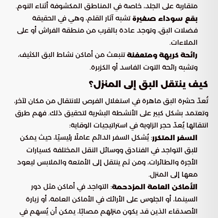
متقاربة على الجلد، خاصة في المناطق المكشوفة أثناء النوم.
تشبه آثار القلم، وهي في الحقيقة
بقع سوداء صغيرة
فضلات البق، وتوجد عادة بالقرب من منطقة الفراش أو على
الملاءات.
تنبعث من أماكن نشاط البق الكثيف،
رائحة كريهة ومتعفنة
وتشبه رائحة التوت الفاسد أو الكزبرة.
كيف ينتقل البق إلى المنزل؟
تُعدّ حشرة البق ماهرة في استغلال الفرص للانتقال من مكان لآخر،
وتعتمد بشكل كبير على الأنشطة البشرية لتحقيق ذلك. فهم طرق
انتقالها يُعدّ حجر الزاوية في استراتيجيات الوقاية:
: يُشكل السفر الدائم عاملًا رئيسيًا، حيث يمكن
السفر المتكرر
للبق التواجد في الفنادق ووسائل النقل المختلفة كسيارات
الأجرة والطائرات، ومن ثم ينتقل إلى الأمتعة والملابس ليعود
معها إلى المنزل.
: التواجد في أماكن مثل دور
الأماكن العامة المزدحمة
السينما، أو الجلوس على الأرائك في الأماكن العامة، أو زيارة
الأصدقاء الذين قد يكون منزلهم مصابًا، يمكن أن يُسهم في