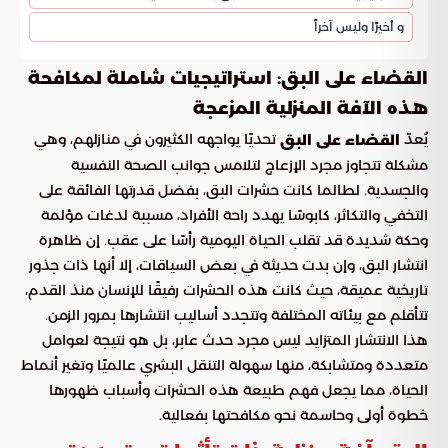
و أخيرًا وليس آخراً
القضاء على البق: استراتيجيات شاملة لمكافحة
هذه الآفة المنزلية المزعجة
يُعدّ
تحديًا يواجهه الكثيرون في منازلهم، وهي
القضاء على البق
مشكلة تتجاوز مجرد الإزعاج لتلامس جوانب الصحة النفسية
والجسدية. لطالما كانت حشرات البق، بفضل قدرتها الفائقة على
التخفي والتكاثر، كابوسًا يهدد راحة الأفراد، مسببة لدغات مؤلمة
وحكة شديدة قد تقلب الحياة اليومية رأسًا على عقب. إن ظاهرة
انتشار البق، وإن بدت حديثة في بعض السياقات، إلا أنها ذات جذور
تاريخية عميقة، حيث كانت هذه الحشرات رفيقًا للإنسان منذ القدم،
تتأقلم مع بيئاته المختلفة وتتجدد أساليب انتشارها بمرور الزمن.
هذا الانتشار المتزايد ليس مجرد حدث عابر، بل هو نتيجة لعوامل
متعددة ومتشابكة، منها سهولة التنقل البشري عالميًا وتغير أنماط
الحياة، مما يجعل فهم طبيعة هذه الحشرات وأسباب ظهورها
خطوة أولى وحاسمة نحو مكافحتها بفعالية.