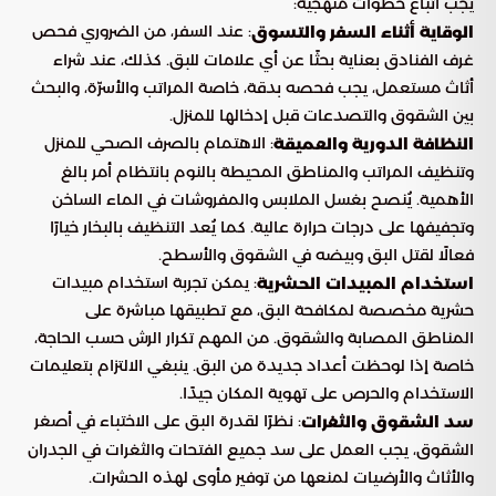
يجب اتباع خطوات منهجية:
: عند السفر، من الضروري فحص
الوقاية أثناء السفر والتسوق
غرف الفنادق بعناية بحثًا عن أي علامات للبق. كذلك، عند شراء
أثاث مستعمل، يجب فحصه بدقة، خاصة المراتب والأسرّة، والبحث
بين الشقوق والتصدعات قبل إدخالها للمنزل.
: الاهتمام بالصرف الصحي للمنزل
النظافة الدورية والعميقة
وتنظيف المراتب والمناطق المحيطة بالنوم بانتظام أمر بالغ
الأهمية. يُنصح بغسل الملابس والمفروشات في الماء الساخن
وتجفيفها على درجات حرارة عالية. كما يُعد التنظيف بالبخار خيارًا
فعالًا لقتل البق وبيضه في الشقوق والأسطح.
: يمكن تجربة استخدام مبيدات
استخدام المبيدات الحشرية
حشرية مخصصة لمكافحة البق، مع تطبيقها مباشرة على
المناطق المصابة والشقوق. من المهم تكرار الرش حسب الحاجة،
خاصة إذا لوحظت أعداد جديدة من البق. ينبغي الالتزام بتعليمات
الاستخدام والحرص على تهوية المكان جيدًا.
: نظرًا لقدرة البق على الاختباء في أصغر
سد الشقوق والثغرات
الشقوق، يجب العمل على سد جميع الفتحات والثغرات في الجدران
والأثاث والأرضيات لمنعها من توفير مأوى لهذه الحشرات.