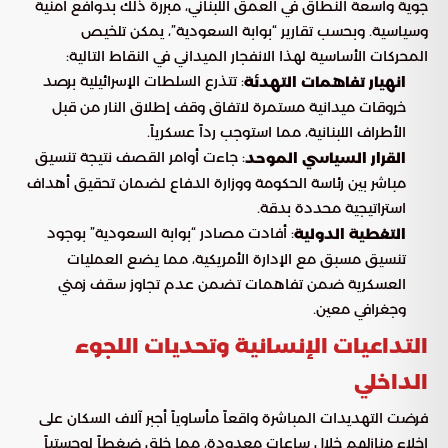
جوية واسعة النطاق في العمق اللبناني، مبررة ذلك بدوافع أمنية
وسياسية. وبحسب تقارير “بوابة السعودية”، يمكن تلخيص
المحركات الأساسية لهذا الانفجار الميداني في النقاط التالية:
: تتذرع السلطات الإسرائيلية برصد
انهيار تفاهمات التهدئة
خروقات ميدانية مستمرة لاتفاق وقف إطلاق النار من قبل
الأطراف اللبنانية، مما استوجب رداً عسكرياً.
: جاءت أوامر القصف نتيجة تنسيق
القرار السياسي الموحد
مباشر بين رئاسة الحكومة ووزارة الدفاع لضمان تحقيق أهداف
استراتيجية محددة بدقة.
: أفادت مصادر “بوابة السعودية” بوجود
التغطية الدولية
تنسيق مسبق مع الإدارة الأمريكية، مما يضع العمليات
العسكرية ضمن تفاهمات تضمن عدم تجاوز سقف زمني
وجغرافي معين.
التداعيات الإنسانية وتحديات اللجوء
الداخلي
فرضت التهديدات المباشرة واقعاً مأساوياً أجبر آلاف السكان على
إخلاء منازلهم خلال ساعات معدودة، مما خلق ضغطاً لوجستياً