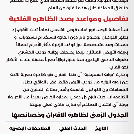
الهندسة الكونية، خاصة مع صفاء السماء الذي تتميز به معظم
مناطق المملكة خلال هذه الفترة من العام.
تفاصيل ومواعيد رصد الظاهرة الفلكية
تبدأ عملية الرصد فور غياب قرص الشمس تماماً تحت الأفق، إذ
يظهر الكوكبان بوضوح تام دون الحاجة لاستخدام تلسكوبات أو
معدات رصد متخصصة. يبرز كوكب الزهرة كأكثر الأجرام لمعاناً
ببريقه الأبيض المتلألئ، بينما يصطف بجانبه كوكب المشتري
بضوئه الذهبي الهادئ، مما يخلق توازناً بصرياً مذهلاً يجذب الأنظار
نحو الغرب.
وذكرت “بوابة السعودية” أن هذا الاقتران هو ظاهرة بصرية ناتجة
عن زاوية الرؤية من كوكب الأرض فقط. ففي الواقع، تظل
المسافات بين الكوكبين شاسعة وتُقدر بمئات الملايين من
الكيلومترات، حيث يلتزم كل كوكب بمداره الخاص بعيداً عن الآخر، ولا
يوجد أي احتمال لتصادم أو تقارب مادي فعلي بينهما.
الجدول الزمني لظاهرة الاقتران وخصائصها
التاريخ
الحدث الفلكي
الملاحظات البصرية