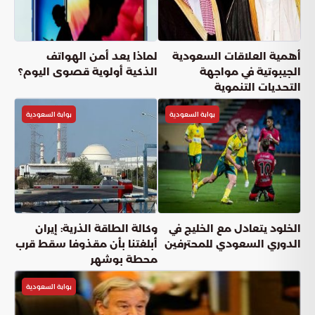
أهمية العلاقات السعودية
لماذا يعد أمن الهواتف
الجيبوتية في مواجهة
الذكية أولوية قصوى اليوم؟
التحديات التنموية
بوابة السعودية
بوابة السعودية
الخلود يتعادل مع الخليج في
وكالة الطاقة الذرية: إيران
الدوري السعودي للمحترفين
أبلغتنا بأن مقذوفا سقط قرب
محطة بوشهر
بوابة السعودية