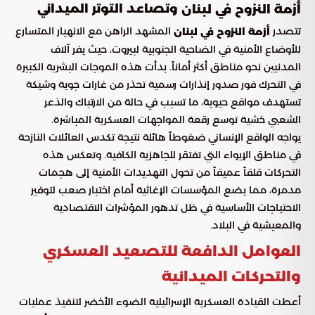
وتصاعد التوتر الميداني
أزمة النزوح في لبنان
تتصدر
المشهد الراهن مع الانهيار المتسارع
أزمة النزوح في لبنان
للأوضاع الأمنية في الضاحية الجنوبية لبيروت، حيث يفر آلاف
المدنيين نحو مناطق أكثر أماناً. بدأت هذه الموجات البشرية الكبيرة
في التحرك فور صدور إنذارات رسمية تحذر من غارات جوية وشيكة
تستهدف مواقع حيوية، ما تسبب في حالة من الارتباك والذعر
الشعبي خشية توسع رقعة المواجهات العسكرية المباشرة.
يواجه الواقع الإنساني ضغوطاً هائلة نتيجة تكدس العائلات النازحة
في مناطق الإيواء التي تفتقر للجاهزية الكافية. وتعكس هذه
التحركات قلقاً عميقاً من تحول التهديدات الأمنية إلى هجمات
مدمرة، مما يضع المؤسسات الإغاثية أمام اختبار صعب لتوفير
الاحتياجات الأساسية في ظل تدهور المؤشرات الاقتصادية
والمعيشية في البلاد.
العوامل الدافعة للتصعيد العسكري
والتحركات الميدانية
أعطت القيادة العسكرية الإسرائيلية الضوء الأخضر لتنفيذ عمليات