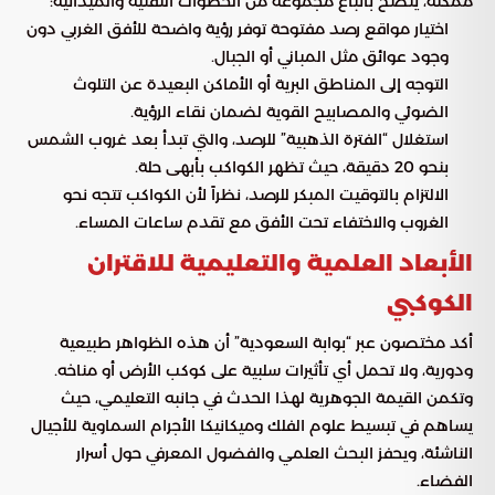
ممكنة، يُنصح باتباع مجموعة من الخطوات التقنية والميدانية:
اختيار مواقع رصد مفتوحة توفر رؤية واضحة للأفق الغربي دون
وجود عوائق مثل المباني أو الجبال.
التوجه إلى المناطق البرية أو الأماكن البعيدة عن التلوث
الضوئي والمصابيح القوية لضمان نقاء الرؤية.
استغلال “الفترة الذهبية” للرصد، والتي تبدأ بعد غروب الشمس
بنحو 20 دقيقة، حيث تظهر الكواكب بأبهى حلة.
الالتزام بالتوقيت المبكر للرصد، نظراً لأن الكواكب تتجه نحو
الغروب والاختفاء تحت الأفق مع تقدم ساعات المساء.
الأبعاد العلمية والتعليمية للاقتران
الكوكبي
أكد مختصون عبر “بوابة السعودية” أن هذه الظواهر طبيعية
ودورية، ولا تحمل أي تأثيرات سلبية على كوكب الأرض أو مناخه.
وتكمن القيمة الجوهرية لهذا الحدث في جانبه التعليمي، حيث
يساهم في تبسيط علوم الفلك وميكانيكا الأجرام السماوية للأجيال
الناشئة، ويحفز البحث العلمي والفضول المعرفي حول أسرار
الفضاء.