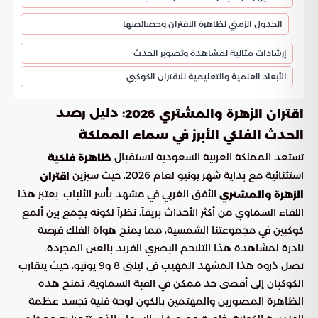
الجدول الزمني لظاهرة الاقتران وخصائصها
إرشادات مثالية لمشاهدة وتصوير الحدث
الأبعاد العلمية والتعليمية للاقتران الكوكبي
: دليل رصد
اقتران الزهرة والمشتري 2026
الحدث الفلكي الأبرز في سماء المملكة
تستعد المملكة العربية السعودية لاستقبال
ظاهرة فلكية
استثنائية مع بداية شهر يونيو لعام 2026، حيث سيزين
اقتران
الأفق الغربي في مشهد يأسر الألباب. يعتبر هذا
الزهرة والمشتري
اللقاء السماوي من أكثر الأحداث بريقاً، نظراً لكونه يجمع بين ألمع
كوكبين في مجموعتنا الشمسية، مما يمنح هواة الفلك فرصة
نادرة لمشاهدة هذا التلاحم البصري الفريد بالعين المجردة.
تصل ذروة هذا المشهد المهيب في ليلتي 8 و9 يونيو، حيث يتقارب
الكوكبان إلى أقصى حد ممكن في القبة السماوية. تمنح هذه
الظاهرة المصورين والمهتمين بالكون لوحة فنية تجسد عظمة