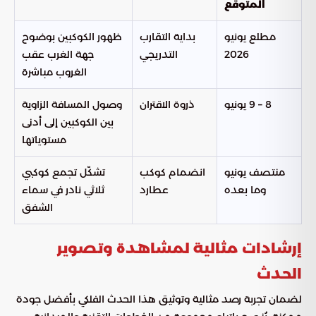
المتوقع
مطلع يونيو
بداية التقارب
ظهور الكوكبين بوضوح
2026
التدريجي
جهة الغرب عقب
الغروب مباشرة
8 – 9 يونيو
ذروة الاقتران
وصول المسافة الزاوية
بين الكوكبين إلى أدنى
مستوياتها
منتصف يونيو
انضمام كوكب
تشكّل تجمع كوكبي
وما بعده
عطارد
ثلاثي نادر في سماء
الشفق
إرشادات مثالية لمشاهدة وتصوير
الحدث
لضمان تجربة رصد مثالية وتوثيق هذا الحدث الفلكي بأفضل جودة