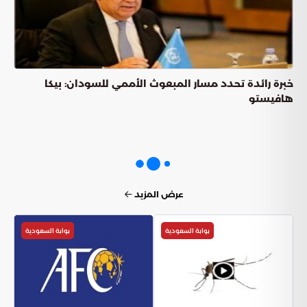
خبرة رائدة تحدد مسار المبعوث الأممي للسودان: بيكا
هافيستو
عرض المزيد
بوابة السعودية
بوابة السعودية