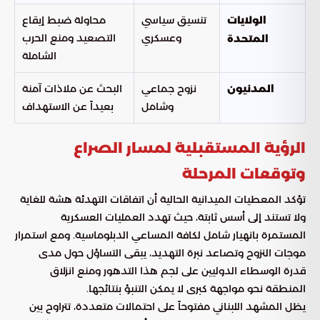
تنسيق سياسي
محاولة ضبط إيقاع
الولايات
وعسكري
التصعيد ومنع الحرب
المتحدة
الشاملة
نزوح جماعي
البحث عن ملاذات آمنة
المدنيون
وشامل
بعيداً عن الاستهداف
الرؤية المستقبلية لمسار الصراع
وتوقعات المرحلة
تؤكد المعطيات الميدانية الحالية أن اتفاقات التهدئة هشة للغاية
ولا تستند إلى أسس ثابتة، حيث تهدد العمليات العسكرية
المستمرة بانهيار شامل لكافة المساعي الدبلوماسية. ومع استمرار
موجات النزوح وتصاعد نبرة التهديد، يبقى التساؤل حول مدى
قدرة الوسطاء الدوليين على لجم هذا التدهور ومنع انزلاق
المنطقة نحو مواجهة كبرى لا يمكن التنبؤ بنتائجها.
يظل المشهد اللبناني مفتوحاً على احتمالات متعددة، تتراوح بين