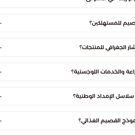
ل يومي.
فرز دقيقة وفورية. يتم التأكد من مواءمة المنتجات
ضمن وصول ثمار الحبحب إلى المستهلكين في مختلف
قصيم للمستهلكين؟
ى مستويات الجودة.
قدم مستويات سعرية متنوعة تلاءم كافة القوى الشرائية
ضبط السوق المحلي وتوفير خيارات غذائية بأسعار
ار الجغرافي للمنتجات؟
ن.
 مراكز الإنتاج بالمدن الكبرى في المملكة. تعمل
ة تغذي الأسواق المركزية، مما يضمن وصول المحاصيل
اعة والخدمات اللوجستية؟
 قياسي وبكفاءة عالية.
 إلى كونها مركزاً لوجستياً إقليمياً متكاملاً. يتم في
ه في مسارات تجارية مبتكرة، مما يربط المزرعة
سلاسل الإمداد الوطنية؟
الإمداد.
 أهم سلال الغذاء في الجزيرة العربية. هذا التكامل
 المملكة على مواجهة تقلبات الطلب الموسمي ويضمن
موذج القصيم الغذائي؟
دون انقطاع.
عميم هذا النموذج المتطور من "المدن الغذائية" في