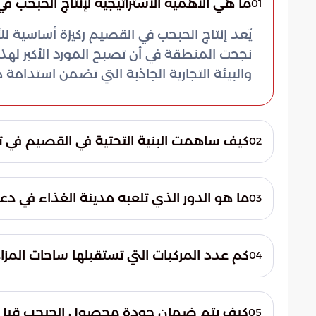
ما هي الأهمية الاستراتيجية لإنتاج الحبحب 
01
يُعد إنتاج الحبحب في القصيم ركيزة أساسية ل
نجحت المنطقة في أن تصبح المورد الأكبر لهذ
والبيئة التجارية الجاذبة التي تضمن استدامة مو
كيف ساهمت البنية التحتية في القصيم في تعز
02
استثمرت القصيم في بناء مرافق متقدمة مثل 
إلى تسهيل حركة المحاصيل والحد من الهدر ا
ما هو الدور الذي تلعبه مدينة الغذاء في دعم
03
بآليات تشغيلية حديثة تضمن سرعة الإنجاز والك
تعتبر مدينة الغذاء منصة متكاملة هي الأو
للفاكهة الموسمية. تُدار هذه المدينة وفق مع
كم عدد المركبات التي تستقبلها ساحات المزا
04
بيئة لوجستية متطورة تخدم المزارعين والمس
بإنتاج المزارع المحلية وكبار الموردين، مما 
كيف يتم ضمان جودة محصول الحبحب قبل ت
05