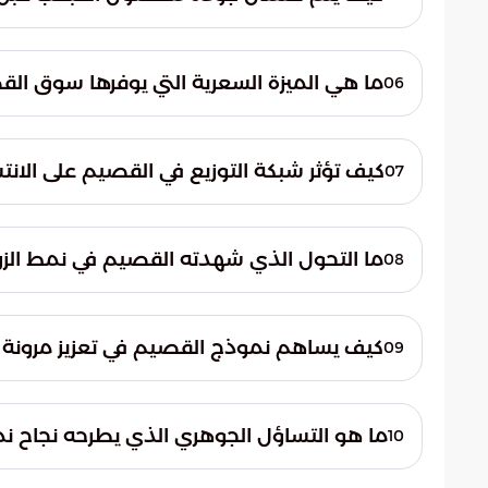
التي يشهدها سوق الحبحب في المنطقة بشك
تخضع المحاصيل في ساحات المزادات لعمليات 
لمعايير الجودة العالمية قبل شحنها، مما ي
ما هي الميزة السعرية التي يوفرها سوق ال
06
مناطق المملكة وهي في أفضل حالاتها وبأعل
يتميز السوق بمرونة عالية في الأسعار، حيث ي
في المجتمع السعودي. ساعد هذا التوازن في 
كيف تؤثر شبكة التوزيع في القصيم على الانتش
07
تنافسية تلبي احتياجات جميع فئات المستهلكي
تمتلك القصيم شبكة توزيع متطورة وفعالة تربط
المنطقة كنقطة انطلاق لوجستية استراتيجي
ما التحول الذي شهدته القصيم في نمط الزر
08
الموسمية إلى أبعد النقاط الجغرافية في وقت
انتقلت القصيم من نمط الزراعة التقليدي المحدود
هذا المركز تجميع الإنتاج وإعادة تنظيمه وضخ
كيف يساهم نموذج القصيم في تعزيز مرونة 
09
بالمستهلك مباشرة ويقلل من تعقيدات سلاسل 
ساهم نهج القصيم في ترسيخ مكانتها كواحدة من
بين الإنتاج والخدمات اللوجستية يعزز قدرة
ما هو التساؤل الجوهري الذي يطرحه نجاح ن
10
تدفقاً مستمراً للمحاصيل الصينية الأساسية 
يطرح النجاح الملموس تساؤلاً حول إمكانية ت