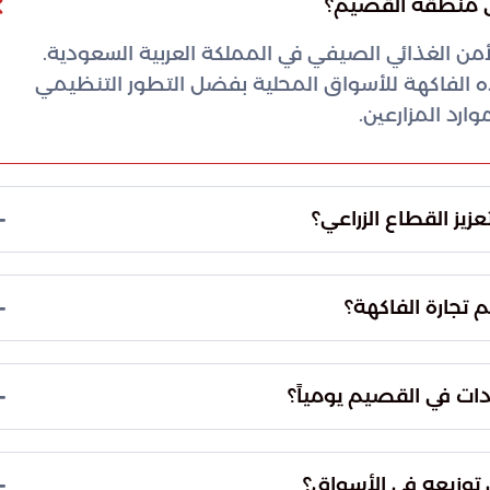
في منطقة القصيم؟
لأمن الغذائي الصيفي في المملكة العربية السعودية.
ه الفاكهة للأسواق المحلية بفضل التطور التنظيمي
ارد المزارعين.
يز القطاع الزراعي؟
"مدينة الغذاء" و"مدينة التمور". تهدف هذه المنشآت
لغذائي، حيث توفر ساحات حراج وأسواق موسمية تدار
 تجارة الفاكهة؟
فاءة.
لى من نوعها، حيث تحتضن ساحات الحراج المخصصة
ايير عالمية تضمن تنظيم عمليات البيع والشراء وتوفير
دات في القصيم يومياً؟
تهلكين على حد سواء.
تستقبل ساحات المزادات في المنطقة ما يزيد عن 1500 مركبة يومياً. تكون هذه المركبات محملة
يعكس الحجم الضخم للنشاط التجاري والحركية الاقتصادية
وزيعه في الأسواق؟