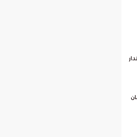
دار
ان