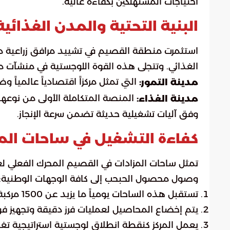
احتياجات المستهلكين بكفاءة عالية.
البنية التحتية والمدن الغذائية
استثمرت منطقة القصيم في تشييد مرافق زراعية م
الغذائي. وتتجلى هذه القوة اللوجستية في منشآت معيا
التي تمثل مركزاً اقتصادياً عالمياً 
مدينة التمور:
المنصة المتكاملة الأولى من نوعها
مدينة الغذاء:
وفق آليات تشغيلية حديثة تضمن سرعة الإنجاز.
كفاءة التشغيل في ساحات الم
تمثل ساحات المزادات في القصيم المحرك الفعلي لعمل
وصول محصول الحبحب إلى كافة الوجهات الوطنية:
تستقبل هذه الساحات يومياً ما يزيد عن 1500 مركبة محملة بإنتاج المزارع المحلية وكبار الموردين.
يتم إخضاع المحاصيل لعمليات فرز دقيقة وتجهيز فو
يعمل المركز كنقطة انطلاق لوجستية استراتيجية تغ