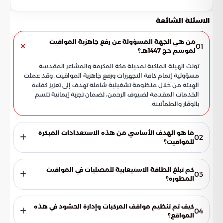
الاسئلة الشائعة
من هي الجهة المسؤولة عن رفع جاهزية المواقيت
01
لموسم حج 1447هـ؟
تولت الهيئة الملكية لمدينة مكة المكرمة والمشاعر المقدسة
مسؤولية إتمام كافة التجهيزات ورفع جاهزية المواقيت. وقد عملت
الهيئة من خلال منظومة تشغيلية شاملة تهدف إلى تعزيز كفاءة
الخدمات المقدمة لضيوف الرحمن، لضمان تجربة إيمانية تتسم
بالوقار والطمأنينة.
ما هو الهدف الأساسي من هذه الاستعدادات المبكرة
02
للمواقيت؟
تتمحور الأهداف حول تجويد تجربة الحجاج منذ لحظة وصولهم إلى
المنافذ المؤدية للحرم المكي الشريف. ويسعى هذا التخطيط
كم تبلغ الطاقة الاستيعابية للمصليات في المواقيت
03
الاستباقي إلى رفع معايير السلامة العامة وضمان انسيابية الحركة،
المطورة؟
مع توفير استجابة سريعة لجميع المتطلبات الطارئة خلال ذروة
تم تصميم المصليات لتستوعب أعداداً كبيرة من الحجاج، حيث
الموسم.
تصل الطاقة الاستيعابية لمصليات الرجال إلى أكثر من 6600 مصلٍ.
كيف تم تنظيم مواقف المركبات وإدارة الحشود في هذه
04
وفي المقابل، تم تجهيز مصليات النساء لتستوعب نحو 3200
المواقع؟
مصلية، مما يضمن أداء الصلاة والنسك في بيئة مريحة وغير