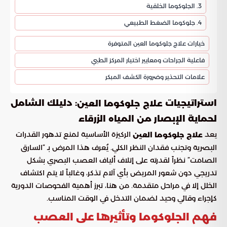
3. الجلوكوما الخلقية
4. جلوكوما الضغط الطبيعي
خيارات علاج جلوكوما العين المتوفرة
فاعلية الجراحات ومعايير اختيار المركز الطبي
علامات التحذير وضرورة الكشف المبكر
استراتيجيات
: دليلك الشامل
علاج جلوكوما العين
لحماية الإبصار من المياه الزرقاء
يعد
الركيزة الأساسية لمنع تدهور القدرات
علاج جلوكوما العين
البصرية وتجنب فقدان النظر الكلي. يُعرف هذا المرض بـ “السارق
الصامت” نظراً لقدرته على إتلاف ألياف العصب البصري بشكل
تدريجي دون شعور المريض بأي آلام تذكر، وغالباً لا يتم اكتشاف
الخلل إلا في مراحل متقدمة. من هنا، تبرز أهمية الفحوصات الدورية
كإجراء وقائي وحيد لضمان التدخل في الوقت المناسب.
فهم الجلوكوما وتأثيرها على العصب