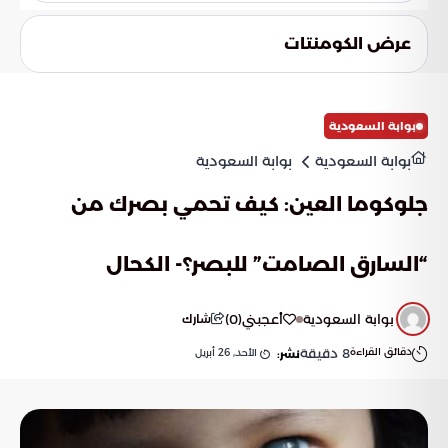
تدمج هذه التحسينات الإنشائية والتقنية بين أصالة الخدمة
خدمة ضيوف بيت الله الحرام وتوفير سبل الراحة لهم.
والاحترافية في التنفيذ، مما يؤسس لنموذج مستدام لخدمة
عرض الكومنتات
الحجيج. وتهدف هذه الرؤية إلى تيسير رحلة الحج للأجيال القادمة عبر
استخدام التكنولوجيا الحديثة والابتكار في تطوير البنية التحتية
للمشاعر المقدسة والمواقيت بشكل مستمر.
بوابة السعودية
بوابة السعودية
بوابة السعودية
جلوكوما العين: كيف تحمي بصرك من
“السارق الصامت” للبصر؟- الكحال
بوابة السعودية
أعجبني
(
0
)
شارك
دقائق القراءة
8
دقيقة
الأحد, 26 أبريل
نشر: