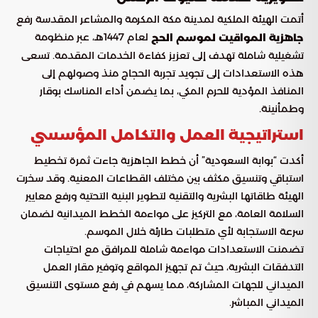
أتمت الهيئة الملكية لمدينة مكة المكرمة والمشاعر المقدسة رفع
لعام 1447هـ، عبر منظومة
جاهزية المواقيت لموسم الحج
تشغيلية شاملة تهدف إلى تعزيز كفاءة الخدمات المقدمة. تسعى
هذه الاستعدادات إلى تجويد تجربة الحجاج منذ وصولهم إلى
المنافذ المؤدية للحرم المكي، بما يضمن أداء المناسك بوقار
وطمأنينة.
استراتيجية العمل والتكامل المؤسسي
أكدت “بوابة السعودية” أن خطط الجاهزية جاءت ثمرة تخطيط
استباقي وتنسيق مكثف بين مختلف القطاعات المعنية. وقد سخرت
الهيئة طاقاتها البشرية والتقنية لتطوير البنية التحتية ورفع معايير
السلامة العامة، مع التركيز على مواءمة الخطط الميدانية لضمان
سرعة الاستجابة لأي متطلبات طارئة خلال الموسم.
تضمنت الاستعدادات مواءمة شاملة للمرافق مع احتياجات
التدفقات البشرية، حيث تم تجهيز المواقع وتوفير مقار العمل
الميداني للجهات المشاركة، مما يسهم في رفع مستوى التنسيق
الميداني المباشر.