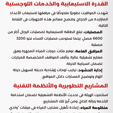
القدرة الاستيعابية والخدمات اللوجستية
شهدت المواقيت تطويرًا ملحوظًا في مرافقها لاستيعاب الأعداد
المتزايدة من الحجاج، وتتضح معالم هذه التجهيزات في النقاط
التالية:
تبلغ الطاقة الاستيعابية لمصليات الرجال أكثر من
المصليات:
6600 مصلٍ، بينما تستوعب مصليات النساء نحو 3200
مصلية.
توفير مئات دورات المياه المجهزة وفق
المرافق العامة:
معايير تشغيلية عالية، وآلاف المواقف المخصصة للمركبات
لضمان انسيابية الحركة.
تركيب لوحات إرشادية حديثة لتسهيل حركة
إدارة الحشود:
الزوار وتوضيح المسارات داخل المواقع.
المشاريع التطويرية والأنظمة التقنية
استثمرت الهيئة في تحديث الأنظمة التشغيلية لضمان استدامة
الخدمة وراثة الحاج، ومن أبرز تلك المشاريع:
إعادة تأهيل مشارب المياه في ميقات “وادي
منظومة المياه: