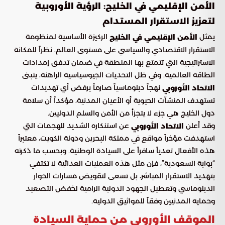
الأمن الإقليمي في الخليج: الرؤية الأوروبية
لتعزيز الاستقرار المستدام
يمثل
الركيزة الأساسية لمنظومة
الأمن الإقليمي في الخليج
الاستقرار الاقتصادي والسياسي على مستوى العالم، نظراً للمكانة
الاستراتيجية التي تتمتع بها المنطقة في ضمان تدفق إمدادات
الطاقة العالمية. وفي ظل التحديات الجيوسياسية الراهنة، يتبنى
نهجاً دبلوماسياً صارماً يرفض أي تهديدات
الاتحاد الأوروبي
تستهدف المنشآت الحيوية أو الأعيان المدنية، مؤكداً أن سلامة
دول الخليج هي جزء لا يتجزأ من الأمن والسلم الدوليين.
وقد أعلن
عن استنكاره الشديد للهجمات التي
الاتحاد الأوروبي
استهدفت مؤخراً مواقع في مملكة البحرين ودولة الكويت، معتبراً
هذه الأفعال تعدياً سافراً على السيادة الوطنية. وبحسب ما ذكرته
“بوابة السعودية”، فإن مثل هذه العمليات العدائية لا تكتفي
بتهديد الاستقرار المباشر، بل تسعى لتقويض مسارات الحوار
الدبلوماسي وتعطيل الجهود الدولية الرامية لخفض التصعيد
وحماية المدنيين وفقاً للمواثيق الدولية.
الموقف الأوروبي من حماية السيادة