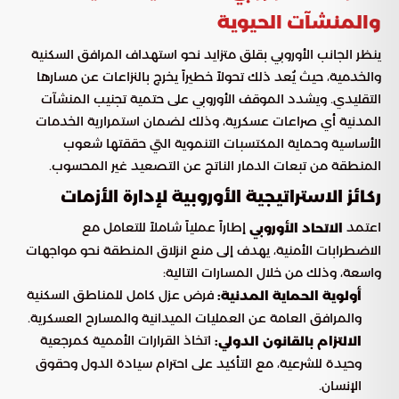
والمنشآت الحيوية
ينظر الجانب الأوروبي بقلق متزايد نحو استهداف المرافق السكنية
والخدمية، حيث يُعد ذلك تحولاً خطيراً يخرج بالنزاعات عن مسارها
التقليدي. ويشدد الموقف الأوروبي على حتمية تجنيب المنشآت
المدنية أي صراعات عسكرية، وذلك لضمان استمرارية الخدمات
الأساسية وحماية المكتسبات التنموية التي حققتها شعوب
المنطقة من تبعات الدمار الناتج عن التصعيد غير المحسوب.
ركائز الاستراتيجية الأوروبية لإدارة الأزمات
اعتمد
إطاراً عملياً شاملاً للتعامل مع
الاتحاد الأوروبي
الاضطرابات الأمنية، يهدف إلى منع انزلاق المنطقة نحو مواجهات
واسعة، وذلك من خلال المسارات التالية:
فرض عزل كامل للمناطق السكنية
أولوية الحماية المدنية:
والمرافق العامة عن العمليات الميدانية والمسارح العسكرية.
اتخاذ القرارات الأممية كمرجعية
الالتزام بالقانون الدولي:
وحيدة للشرعية، مع التأكيد على احترام سيادة الدول وحقوق
الإنسان.