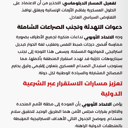
التحذير من أن الاعتماد على
تفعيل المسار الدبلوماسي:
الحلول العسكرية يفاقم الأزمات الإنسانية ويغلق نوافذ
التفاوض السياسي العادل.
دعوات التهدئة وتجنب الصراعات الشاملة
وجه
نداءات متكررة لجميع الأطراف بضرورة
الاتحاد الأوروبي
ممارسة أقصى درجات ضبط النفس وتغليب لغة الحوار كبديل
استراتيجي للمواجهة المسلحة. ويسعى هذا التوجه إلى تجنب
سيناريوهات كارثية قد تهدد استقرار المنطقة بأكملها، مما
يستوجب استبدال الصدام العسكري بتعاون إقليمي وثيق يحترم
المصالح المشتركة والسيادة الوطنية لكل دولة.
تعزيز مسارات الاستقرار عبر الشرعية
الدولية
يؤمن
بأن العودة إلى مظلة الأمم المتحدة
الاتحاد الأوروبي
والالتزام بقرارات مجلس الأمن هما الطريق الوحيد لتحقيق سلام
مستدام. ويوضح الجدول التالي الأهداف الاستراتيجية المرتبطة
بالمتطلبات الدولية الراهنة: