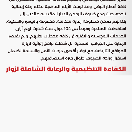
كافة أقطار الأرض. وقد توجت الأيام الماضية بختام رحلة إيمانية
ناجحة، حيث ودع ضيوف الرحمن الديار المقدسة عائدين إلى
بلدانهم ضمن منظومة رعاية متكاملة، محفوفة بالتيسير والسكينة.
استقطبت المبادرة وفوداً من 104 دول، حيث سُخرت لهم أرقى
الخدمات اللوجستية والتقنية في كافة محطات رحلتهم. ولم تقتصر
الرعاية على الجوانب التعبدية، بل شملت برامج إثرائية لزيارة
المواقع التاريخية، مع توفير أقصى درجات الأمن والسلامة لضمان
استقرار وراحة الضيوف طوال فترة استضافتهم.
الكفاءة التنظيمية والرعاية الشاملة لزوار
الحرمين
أظهرت الكوادر الوطنية المتخصصة براعة في إدارة عمليات تفويج
المغادرين بمرونة عالية، مما عكس صورة حضارية مشرفة
للمملكة في رعاية قاصدي الحرمين الشريفين. وقد خيمت أجواء من
الوقار على مكة المكرمة والمدينة المنورة، عززتها تغطية أمنية
وخدمية مكثفة جعلت من تحركات الحجاج تجربة آمنة ومنظمة
تتسم بالانسيابية التامة.