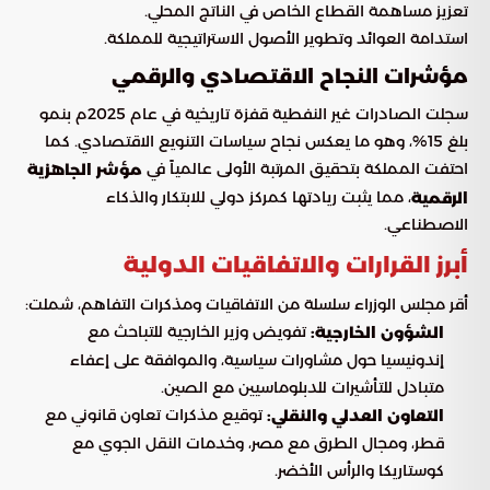
تعزيز مساهمة القطاع الخاص في الناتج المحلي.
استدامة العوائد وتطوير الأصول الاستراتيجية للمملكة.
مؤشرات النجاح الاقتصادي والرقمي
سجلت الصادرات غير النفطية قفزة تاريخية في عام 2025م بنمو
بلغ 15%، وهو ما يعكس نجاح سياسات التنويع الاقتصادي. كما
احتفت المملكة بتحقيق المرتبة الأولى عالمياً في
مؤشر الجاهزية
، مما يثبت ريادتها كمركز دولي للابتكار والذكاء
الرقمية
الاصطناعي.
أبرز القرارات والاتفاقيات الدولية
أقر مجلس الوزراء سلسلة من الاتفاقيات ومذكرات التفاهم، شملت:
تفويض وزير الخارجية للتباحث مع
الشؤون الخارجية:
إندونيسيا حول مشاورات سياسية، والموافقة على إعفاء
متبادل للتأشيرات للدبلوماسيين مع الصين.
توقيع مذكرات تعاون قانوني مع
التعاون العدلي والنقلي:
قطر، ومجال الطرق مع مصر، وخدمات النقل الجوي مع
كوستاريكا والرأس الأخضر.