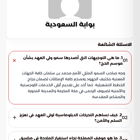
بوابة السعودية
الاسئلة الشائعة
1. ما هي التوجيهات التي أصدرها سمو ولي العهد بشأن
01
موسم الحج؟
وجه صاحب السمو الملكي الأمير محمد بن سلمان كافة الجهات
المعنية بتكثيف الجهود وتسخير كافة الإمكانات لضمان نجاح
الخطط التشغيلية. كما أكد على تقديم أرقى الخدمات اللوجستية
والأمنية لضيوف الرحمن في مكة المكرمة والمدينة المنورة
والمشاعر المقدسة.
2. كيف تساهم التحركات الدبلوماسية لولي العهد في تعزيز
02
السلم والأمن؟
تعكس اللقاءات والاتصالات الدبلوماسية مع قادة الصين وباكستان
والسودان والاتحاد الأوروبي دور المملكة المحوري في تعزيز العمل
3. ما هو موقف المملكة تجاه استقرار الملاحة في مضيق