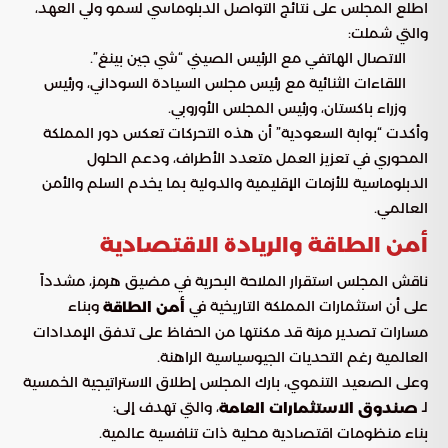
اطلع المجلس على نتائج التواصل الدبلوماسي لسمو ولي العهد،
والتي شملت:
الاتصال الهاتفي مع الرئيس الصيني “شي جين بينغ”.
اللقاءات الثنائية مع رئيس مجلس السيادة السوداني، ورئيس
وزراء باكستان، ورئيس المجلس الأوروبي.
وأكدت “بوابة السعودية” أن هذه التحركات تعكس دور المملكة
المحوري في تعزيز العمل متعدد الأطراف، ودعم الحلول
الدبلوماسية للأزمات الإقليمية والدولية بما يخدم السلم والأمن
العالمي.
أمن الطاقة والريادة الاقتصادية
ناقش المجلس استقرار الملاحة البحرية في مضيق هرمز، مشدداً
على أن استثمارات المملكة التاريخية في
وبناء
أمن الطاقة
مسارات تصدير مرنة قد مكنتها من الحفاظ على تدفق الإمدادات
العالمية رغم التحديات الجيوسياسية الراهنة.
وعلى الصعيد التنموي، بارك المجلس إطلاق الاستراتيجية الخمسية
لـ
، والتي تهدف إلى:
صندوق الاستثمارات العامة
بناء منظومات اقتصادية محلية ذات تنافسية عالمية.