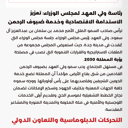
: تعزيز
رئاسة ولي العهد لمجلس الوزراء
الاستدامة الاقتصادية وخدمة ضيوف الرحمن
ترأس صاحب السمو الملكي الأمير محمد بن سلمان بن عبدالعزيز آل
سعود، ولي العهد رئيس مجلس الوزراء، جلسة مجلس الوزراء التي
عُقدت في مدينة جدة، حيث استعرض المجلس مجموعة من
الملفات الاستراتيجية والقرارات التنموية التي تصب في مصلحة
.
رؤية المملكة 2030
في مستهل الاجتماع، رحب سمو ولي العهد بضيوف الرحمن
القادمين من شتى بقاع الأرض، مؤكداً أن المملكة تضع خدمة
الحرمين الشريفين وقاصديهما على رأس أولوياتها. ووجه سموه
كافة الجهات المعنية بتكثيف الجهود وتسخير الإمكانات لضمان
نجاح الخطط التشغيلية لموسم الحج، وتقديم أرقى الخدمات
اللوجستية والأمنية في مكة المكرمة والمدينة المنورة والمشاعر
المقدسة.
التحركات الدبلوماسية والتعاون الدولي