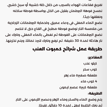
تفريغ فقاعات الهواء بالسيرب من خلال خلة خشبية أو سيخ خشبي.
نمسح فوهة البرطمان بقليل من الخل بواسطة فوطة ساخنه
ونغلقها جيدًا.
نضع الماء المغلي في وعاء عميق، ولحماية البرطمانات الزجاجية
من ملامسة النار توضع فوطة مطبخ في القاع حتى لا تنكسر.
نضع البرطمانات على الفوطة ثم تغطي بالماء المغلي، وتترك على
نار هادئة لمدة 30 دقيقة. ثم ترفع وتترك لتبرد تمامًا، ويتم تخزينها.
طريقة عمل شرائح كمبوت العنب
المقادير:
كيلو عنب
كوب سكر
ملعقة صغيرة ماء زهر
4 كوب ماء
ملعقة كبيرة عصير ليمون
الطريقة:
يتم وضع الماء والسكر وماء الزهر وعصير الليمون على النار.
ثم يترك الخليط ليغلي لمدة 10 دقائق تقريبًا.