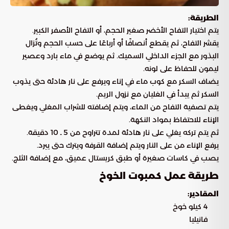
الطريقة:
يتم اختيار التفاح الأخضر صغير الحجم، أو التفاح الأصفر الكبير.
يقشر التفاح، ثم يقطع أنصافًا أو أرباعًا على حسب الحجم وتُزال
البذور مع الجزء الداخلي السميك. ثم يوضع في ماء بارد وعصير
ليمون للحفاظ على لونه.
يضاف السكر مع كوب ماء في إناء ويرفع على نار هادئة حتى يذوب
السكر ثم يبدأ في الغليان مع نزول الريم.
يتم تصفية التفاح من الماء، ويتم إضافته للشراب المغلي ويغطى
الإناء للاحتفاظ بمواد النكهة.
ثم يتم تركه يغلي على نار هادئة لمدة تتراوح من 5 ـ 10 دقيقة.
يرفع الإناء من على النار ويتم إضافة القرفة ويترك حتى يبرد.
يصب في كاسات صغيرة أو طبق كريستال عميق، مع إضافة الثلج.
طريقة عمل كمبوت الخوخ
المقادير:
4 كيلو خوخ
فانيليا