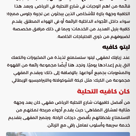
قائمة من اهم الوجبات في شارع التحلية في الرياض. ويعد هذا
الكافية وجهة بازرة للأشخاص الذين بيحثون عن تجربة جلوس مميزة؛
سواء داخل الأجواء الداخلية الرائعة أو في الهواء المطلق. يقدم
كافية بتيل العديد من الخدمات؛ وبما في ذلك مرافق مخصصة
لضيوفهم من ذوي الاحتياجات الخاصة.
ليتو كافيه
عند زيارتك لمقهي ليتو؛ ستستمتع لذيذة من المخبوزات والكعك
التي يتم إعدادها يوميًا. وتجد هنا أيضًا مجموعة رائعة من القهوة
والمشروبات بجميع أنواعها. بالإضافة إلى ذلك؛ ويقدم المقهي
مجموعة من الكيك؛ مثل كيكة الشوكولاتة والتيراميسيو الإيطالي
كان كافيه التحلية
من أفضل كافيهات شارع التحلية الرياض مقهي كان يعد وجهة
مثالية لعشاق المقاهي؛ حيث يقدم أجواء مريحة تمكنهم من
الاستمتاع بلحظاتهم بأقصي درجات الراحة. ويتميز المقهى بتقديم
خدمة سريعة وأسلوب تعامل راقي مع الزبائن.