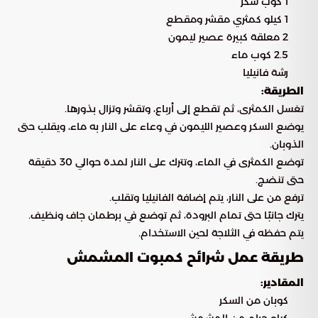
1 كوب سكر
1 كيلو كمثري مقشر ومقطع
2 معلقة كبيرة عصير ليمون
2.5 كوب ماء
رشة فانيليا
الطريقة:
تغسل الكمثرى، ثم تقطع إلى أرباع، وتقشر وتزال بذورها.
يوضع السكر وعصير الليمون في وعاء على النار به ماء، ويقلب حتى
الذوبان.
توضع الكمثرى في الماء، وتترك على النار لمدة حوالي 30 دقيقة
حتى تنضج.
ترفع من على النار، يتم إضافة الفانيليا وتقلب.
يترك جانبًا حتى تمام البرودة، ثم توضع في برطمان جاف ونظيف.
يتم حفظه في الثلاجة لحين الاستخدام.
طريقة عمل شرائح كمبوت المشمش
المقادير:
كوبان من السكر
كيلو جرام من المشمش