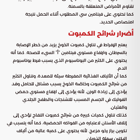
تقاوم الأمراض المتعلقة بالسمنة.
كما تحتوي على فيتامين سي المطلوب أثناء الحمل نتيجة
امتصاص الحديد.
أضرار شرائح الكمبوت
يعتبر الإفراط في تناول كمبوت الخوخ يزيد من خطر الإصابة
بالسرطان، وارتفاع مستوي فيتامين “أ” السيء للصحة. كما أنه
يحتوي على الكثير من البوتاسيوم الذي يسبب فرط بوتاسيوم
الدم.
كما أن الألياف الغذائية المفرطة سيئة للمعدة، وتناول الكثير
من شرائح الكمبوت وخاصًة الخوخ يسبب مشاكل للحامل وقد
يؤدي إلى زيادة الوزن. لأنه يؤدي إلى ارتفاع مستوي حمض
الفوليك في الجسم المسبب للتشنجات والطفح الجلدي
والغثيان.
كذلك تناول كميات كبيرة من شرائح كمبوت التفاح تؤدي إلى
إتلاف الأسنان لاعتباره من الفواكه الحمضية، كما أنه يتسبب في
تكوين براز رخو مزعج. لأنه يحتوي على كمية عالية من ألياف
البكتين سهلة الذوبان.