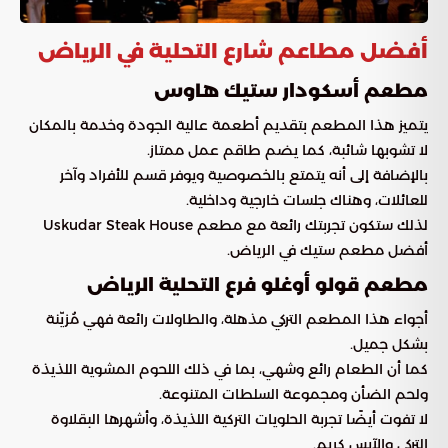
أفضل مطاعم شارع التحلية في الرياض
مطعم أسكودار ستيك هاوس
يتميز هذا المطعم بتقديم أطعمة عالية الجودة وخدمة بالمكان
لا تشوبها شائبة، كما يضم طاقم عمل ممتاز.
بالإضافة إلى أنه يتمتع بالخصوصية ويوفر قسم للأفراد وآخر
للعائلات، وهناك جلسات خارجية وداخلية.
لذلك ستكون تجربتك رائعة مع مطعم Uskudar Steak House
أفضل مطعم ستيك في الرياض.
مطعم قولو أوغلو فرع التحلية الرياض
أجواء هذا المطعم التركي مذهلة، والطاولات رائعة فهي مُزيّنة
بشكل جميل.
كما أن الطعام رائع وشهي، بما في ذلك اللحوم المشوية اللذيذة
ولحم الضأن ومجموعة السلطات المتنوعة.
لا تفوت أيضًا تجربة الحلويات التركية اللذيذة، وأشهرها البقلاوة
التركي والآيس كريم.