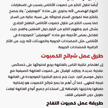
أيضًا تناول الكثير من كمبوت الأناناس يتسبب في اضطرابات
الجهاز الهضمي لأنه يحتوي على مادة “البروميلين”، ولا ينصح
بالكثير منه لمرضي السكر لاحتوائه على نسبة عالية من السكر.
كما يسبب الكثير من تناول كمبوت الأناناس الطفح الجلدي
بشكل كبير، وظهور الكثير من البثور حول الشفتين والفم. حيث
تتفاعل بعض الأدوية مع ماده “البروميلين” الموجودة في
الأناناس، مثل المضادات الحيوية والمهدئات لأنه يزيد من الآثار
الجانبية للمضادات الحيوية.
طرق عمل شرائح الكمبوت
إن اهتمام غالبية الناس بالفاكهة يرجع لاحتوائها على خصائص
علاجية عديدة. ويتزايد الإقبال على كمبوت الفاكهة الصيفية مع
دخول موسم البرد. حيث يتم تدمير البكتيريا الموجودة في الفاكهة
نتيجة للطهي. كما أن أهم ما يميز شرائح الكمبوت هو إمكانية
حفظها وتخزينها بالإضافة إلى استخدام جميع أنواع الفاكهة لوقت
طويل دون التعرض للتلف.
طريقة عمل كمبوت التفاح