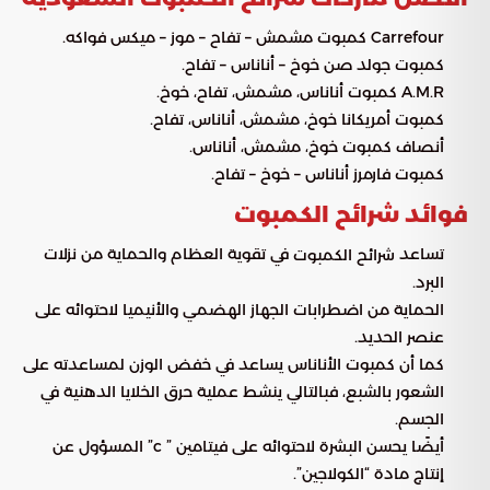
Carrefour كمبوت مشمش – تفاح – موز – ميكس فواكه.
كمبوت جولد صن خوخ – أناناس – تفاح.
A.M.R كمبوت أناناس، مشمش، تفاح، خوخ.
كمبوت أمريكانا خوخ، مشمش، أناناس، تفاح.
أنصاف كمبوت خوخ، مشمش، أناناس.
كمبوت فارمرز أناناس – خوخ – تفاح.
فوائد شرائح الكمبوت
تساعد
في تقوية العظام والحماية من نزلات
شرائح الكمبوت
البرد.
الحماية من اضطرابات الجهاز الهضمي والأنيميا لاحتوائه على
عنصر الحديد.
كما أن كمبوت الأناناس يساعد في خفض الوزن لمساعدته على
الشعور بالشبع، فبالتالي ينشط عملية حرق الخلايا الدهنية في
الجسم.
أيضًا يحسن البشرة لاحتوائه على فيتامين ” c” المسؤول عن
إنتاج مادة “الكولاجين”.