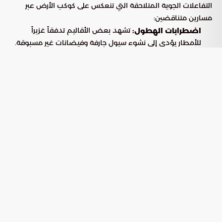
التفاعلات الجوية المتلاحقة التي تنعكس على كوكب الأرض عبر
مسارين متناقضين:
تشهد بعض الأقاليم تدفقاً غزيراً
اضطرابات الهطول:
للأمطار يؤدي إلى نشوء سيول جارفة وفيضانات غير مسبوقة.
تعاني مناطق أخرى من انحسار
التطرف الحراري والجفاف:
طويل للأمطار، يتزامن مع موجات حر شديدة ترفع المتوسطات
الحرارية العالمية.
متى تتأثر أجواء المملكة بتبعات النينو؟
تشير التقارير العلمية الصادرة عبر
إلى أن التفاعل
بوابة السعودية
المناخي في المملكة مع هذه الظاهرة يخضع لعدة اعتبارات
جغرافية. نظراً للمسافة الشاسعة التي تفصل شبه الجزيرة العربية
عن مركز نشاط النينو في المحيط الهادئ، فإن التغيرات لا تحدث
بشكل مفاجئ، بل تنتقل عبر دورات الغلاف الجوي ببطء نسبي.
العوامل المؤثرة في وصول التقلبات الجوية
تتأثر سرعة وقوة استجابة المناخ المحلي في المملكة بمجموعة من
الميكانيكيات الجوية التي يمكن تلخيصها فيما يلي: