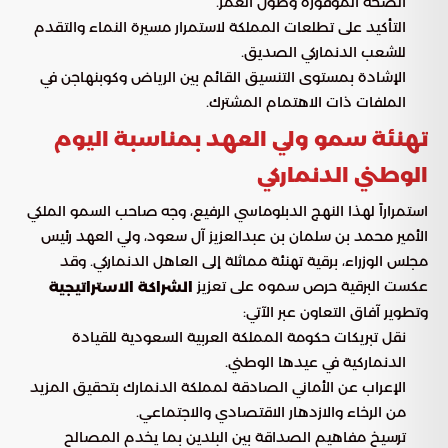
الصحة الموفورة وطول العمر.
التأكيد على تطلعات المملكة لاستمرار مسيرة النماء والتقدم
للشعب الدنماركي الصديق.
الإشادة بمستوى التنسيق القائم بين الرياض وكوبنهاجن في
الملفات ذات الاهتمام المشترك.
تهنئة سمو ولي العهد بمناسبة اليوم
الوطني الدنماركي
استمراراً لهذا النهج الدبلوماسي الرفيع، وجه صاحب السمو الملكي
الأمير محمد بن سلمان بن عبدالعزيز آل سعود، ولي العهد رئيس
مجلس الوزراء، برقية تهنئة مماثلة إلى العاهل الدنماركي. وقد
عكست البرقية حرص سموه على تعزيز
الشراكة الاستراتيجية
وتطوير آفاق التعاون عبر الآتي:
نقل تبريكات حكومة المملكة العربية السعودية للقيادة
الدنماركية في عيدها الوطني.
الإعراب عن الأماني الصادقة لمملكة الدنمارك بتحقيق المزيد
من الرخاء والازدهار الاقتصادي والاجتماعي.
ترسيخ مفاهيم الصداقة بين البلدين بما يخدم المصالح