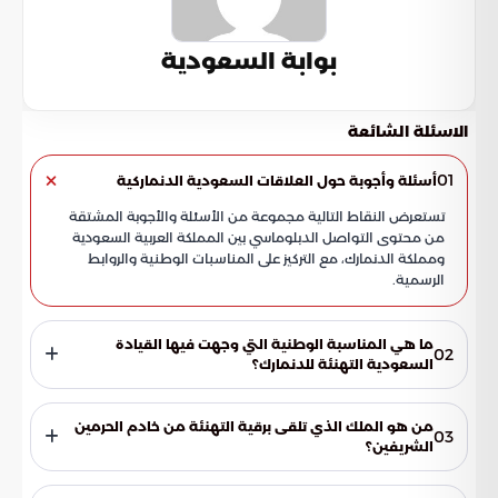
بوابة السعودية
الاسئلة الشائعة
01
أسئلة وأجوبة حول العلاقات السعودية الدنماركية
تستعرض النقاط التالية مجموعة من الأسئلة والأجوبة المشتقة
من محتوى التواصل الدبلوماسي بين المملكة العربية السعودية
ومملكة الدنمارك، مع التركيز على المناسبات الوطنية والروابط
الرسمية.
ما هي المناسبة الوطنية التي وجهت فيها القيادة
02
السعودية التهنئة للدنمارك؟
تتمثل المناسبة في ذكرى "يوم الدستور" لمملكة الدنمارك، وهي
مناسبة وطنية كبرى تحرص المملكة العربية السعودية على
من هو الملك الذي تلقى برقية التهنئة من خادم الحرمين
03
المشاركة فيها من خلال إرسال برقيات تهنئة رسمية تعبيراً عن
الشريفين؟
الصداقة والتقدير.
تلقى جلالة الملك فريدريك العاشر، ملك مملكة الدنمارك، برقية