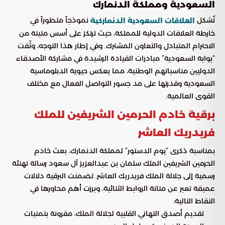
السعودية ومملكة الدنمارك
تُشكل
نموذجاً متطوراً في
العلاقات السعودية الدنماركية
خارطة العلاقات الدولية للمملكة، حيث ترتكز على أسس متينة من
الاحترام المتبادل والتعاون المشترك. وفي إطار هذا التوجه، وثّقت
“بوابة السعودية” مبادرات القيادة الرشيدة في مشاركة الأصدقاء
الدوليين مناسباتهم الوطنية، مما يعكس حيوية الدبلوماسية
السعودية وقدرتها على مد جسور التواصل الفعال مع مختلف
القوى العالمية.
برقية خادم الحرمين الشريفين للملك
فريدريك العاشر
بمناسبة ذكرى “يوم الدستور” لمملكة الدنمارك، بعث خادم
الحرمين الشريفين الملك سلمان بن عبدالعزيز آل سعود رسالة تهنئة
رسمية إلى جلالة الملك فريدريك العاشر. تضمنت البرقية دلالات
عميقة تعبر عن متانة الروابط الثنائية، وبرزت أهم محاورها في
النقاط التالية:
تقديم أصدق التهاني القلبية لجلالة الملك، مقرونة بتمنيات