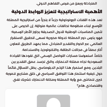
المتبادلة ويعزز من فرص التفاهم الدولي.
الأهمية الاستراتيجية لتعزيز الروابط الدولية
تعد هذه اللفتات البروتوكولية جزءاً لا يتجزأ من استراتيجية المملكة
الأوسع لبناء منظومة تحالفات عالمية متوازنة. إن الحرص على
تثمين المناسبات الوطنية للدول الصديقة يجاوز الأطر الرسمية؛
فهو يكرس دور المملكة كدولة محورية تسعى لتحقيق الاستقرار
العالمي عبر الحوار والتقدير المتبادل، مما يمهد الطريق لتعاون
أكثر عمقاً في مجالات الطاقة، والتكنولوجيا، والاستدامة.
ختاماً، استعرضنا مسارات التواصل الرسمي التي تقودها القيادة
السعودية تجاه مملكة الدنمارك، والتي تجسد عمق التقدير بين
البلدين. ومع استمرار هذا الزخم الدبلوماسي، يظل التساؤل قائماً
حول كيفية استثمار هذا التوافق السياسي في خلق مشاريع تنموية
كبرى تتماشى مع رؤية المملكة ومكانة الدنمارك كشريك تقني
واقتصادي هام؟